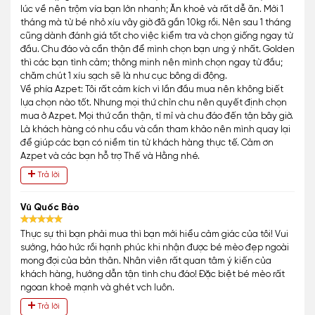
lúc về nên trộm vía bạn lớn nhanh; Ăn khoẻ và rất dễ ăn. Mới 1
tháng mà từ bé nhỏ xíu vây giờ đã gần 10kg rồi. Nên sau 1 tháng
cũng dành đánh giá tốt cho việc kiểm tra và chọn giống ngay từ
đầu. Chu đáo và cẩn thận để mình chọn bạn ưng ý nhất. Golden
thì các bạn tình cảm; thông minh nên mình chọn ngay từ đầu;
chăm chút 1 xíu sạch sẽ là như cục bông di động.
Về phía Azpet: Tôi rất cảm kích vì lần đầu mua nên không biết
lựa chọn nào tốt. Nhưng mọi thứ chỉn chu nên quyết định chọn
mua ở Azpet. Mọi thứ cần thận, tỉ mỉ và chu đáo đến tận bây giờ.
Là khách hàng có nhu cầu và cần tham khảo nên mình quay lại
để giúp các bạn có niềm tin từ khách hàng thực tế. Cảm ơn
Azpet và các bạn hỗ trợ Thế và Hằng nhé.
Trả lời
Vũ Quốc Bảo
Thực sự thì bạn phải mua thì bạn mới hiểu cảm giác của tôi! Vui
sướng, háo hức rồi hạnh phúc khi nhận được bé mèo đẹp ngoài
mong đợi của bản thân. Nhân viên rất quan tâm ý kiến của
khách hàng, hướng dẫn tận tình chu đáo! Đặc biệt bé mèo rất
ngoan khoẻ mạnh và ghét vch luôn.
Trả lời