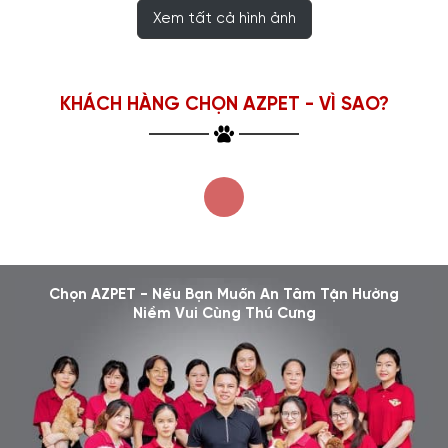
Xem tất cả hình ảnh
KHÁCH HÀNG CHỌN AZPET - VÌ SAO?
Chọn AZPET - Nếu Bạn Muốn An Tâm Tận Hưởng
Niềm Vui Cùng Thú Cưng