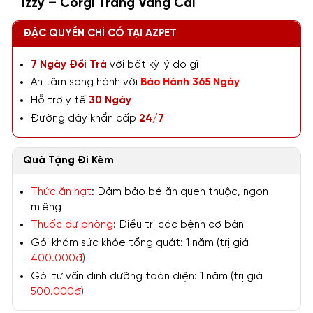
Izzy – Corgi Trắng Vàng Cái
ĐẶC QUYỀN CHỈ CÓ TẠI AZPET
7 Ngày Đổi Trả
với bất kỳ lý do gì
An tâm song hành với
Bảo Hành 365 Ngày
Hỗ trợ y tế
30 Ngày
Đường dây khẩn cấp
24/7
Quà Tặng Đi Kèm
Thức ăn hạt
: Đảm bảo bé ăn quen thuộc, ngon
miệng
Thuốc dự phòng
: Điều trị các bệnh cơ bản
Gói khám sức khỏe tổng quát: 1 năm (trị giá
400.000đ
)
Gói tư vấn dinh dưỡng toàn diện: 1 năm (trị giá
500.000đ
)