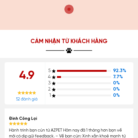
CẢM NHẬN TỪ KHÁCH HÀNG
5
92.3%
4.9
4
7.7%
3
0%
2
0%
1
0%
52 đánh giá
Đinh Công Lợi
Hành trình bạn cún từ AZPET Hôm nay đã 1 tháng hơn bạn về
mới có dịp gửi feedback. – Về bạn cún: Xinh xắn khoẻ mạnh từ