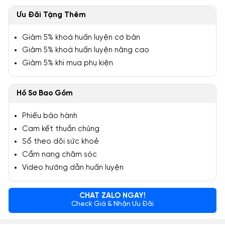
Ưu Đãi Tặng Thêm
Giảm 5% khoá huấn luyện cơ bản
Giảm 5% khoá huấn luyện nâng cao
Giảm 5% khi mua phụ kiện
Hồ Sơ Bao Gồm
Phiếu bảo hành
Cam kết thuần chủng
Sổ theo dõi sức khoẻ
Cẩm nang chăm sóc
Video hướng dẫn huấn luyện
CHAT ZALO NGAY!
Check Giá & Nhận Ưu Đãi