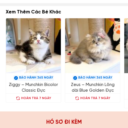
Xem Thêm Các Bé Khác
BẢO HÀNH 365 NGÀY
BẢO HÀNH 365 NGÀY
Ziggy – Munchkin Bicolor
Zeus – Munchkin Lông
Classic Đực
dài Blue Golden Đực
HOÀN TRẢ 7 NGÀY
HOÀN TRẢ 7 NGÀY
HỒ SƠ ĐI KÈM