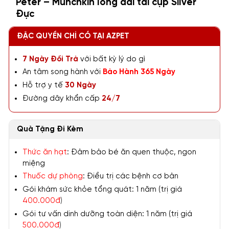
Peter – Munchkin lông dài tai cụp Silver
Đực
ĐẶC QUYỀN CHỈ CÓ TẠI AZPET
7 Ngày Đổi Trả
với bất kỳ lý do gì
An tâm song hành với
Bảo Hành 365 Ngày
Hỗ trợ y tế
30 Ngày
Đường dây khẩn cấp
24/7
Quà Tặng Đi Kèm
Thức ăn hạt
: Đảm bảo bé ăn quen thuộc, ngon
miệng
Thuốc dự phòng
: Điều trị các bệnh cơ bản
Gói khám sức khỏe tổng quát: 1 năm (trị giá
400.000đ
)
Gói tư vấn dinh dưỡng toàn diện: 1 năm (trị giá
500.000đ
)