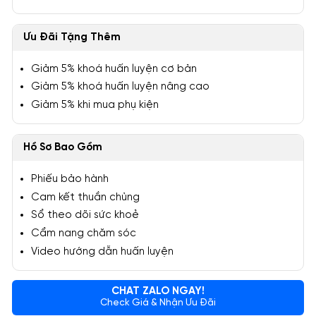
Ưu Đãi Tặng Thêm
Giảm 5% khoá huấn luyện cơ bản
Giảm 5% khoá huấn luyện nâng cao
Giảm 5% khi mua phụ kiện
Hồ Sơ Bao Gồm
Phiếu bảo hành
Cam kết thuần chủng
Sổ theo dõi sức khoẻ
Cẩm nang chăm sóc
Video hướng dẫn huấn luyện
CHAT ZALO NGAY!
Check Giá & Nhận Ưu Đãi