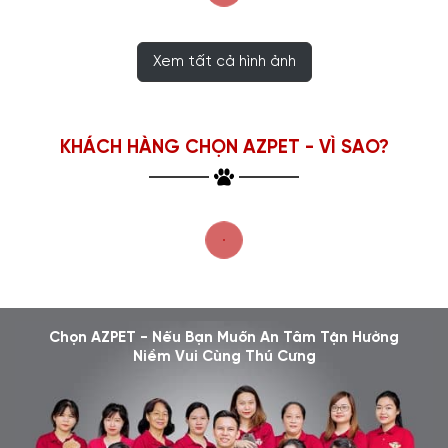
Xem tất cả hình ảnh
KHÁCH HÀNG CHỌN AZPET - VÌ SAO?
Chọn AZPET - Nếu Bạn Muốn An Tâm Tận Hưởng
Niềm Vui Cùng Thú Cưng