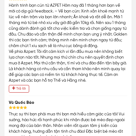
Hành trình bạn cún từ AZPET Hôm nay đã 1 tháng hơn bạn về
mới có dịp gửi feedback. – Về bạn cún: Xinh xắn khoẻ mạnh từ
lúc về nên trộm vía bạn lớn nhanh; Ăn khoẻ và rất dễ ăn. Mới 1
tháng mà từ bé nhỏ xíu vây giờ đã gần 10kg rồi. Nên sau 1 tháng
cũng dành đánh giá tốt cho việc kiểm tra và chọn giống ngay từ
đầu. Chu đáo và cẩn thận để mình chọn bạn ưng ý nhất. Golden
thì các bạn tình cảm; thông minh nên mình chọn ngay từ đầu;
chăm chút 1 xíu sạch sẽ là như cục bông di động.
Về phía Azpet: Tôi rất cảm kích vì lần đầu mua nên không biết
lựa chọn nào tốt. Nhưng mọi thứ chỉn chu nên quyết định chọn
mua ở Azpet. Mọi thứ cần thận, tỉ mỉ và chu đáo đến tận bây giờ.
Là khách hàng có nhu cầu và cần tham khảo nên mình quay lại
để giúp các bạn có niềm tin từ khách hàng thực tế. Cảm ơn
Azpet và các bạn hỗ trợ Thế và Hằng nhé.
Trả lời
Vũ Quốc Bảo
Thực sự thì bạn phải mua thì bạn mới hiểu cảm giác của tôi! Vui
sướng, háo hức rồi hạnh phúc khi nhận được bé mèo đẹp ngoài
mong đợi của bản thân. Nhân viên rất quan tâm ý kiến của
khách hàng, hướng dẫn tận tình chu đáo! Đặc biệt bé mèo rất