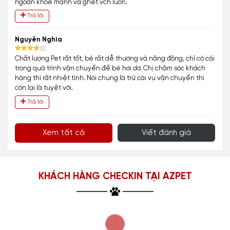
ngoan khoẻ mạnh và ghét vch luôn.
Trả lời
Nguyễn Nghĩa
Chất lượng Pet rất tốt, bé rất dễ thương và năng động, chỉ có cái
trong quá trình vận chuyển để bé hơi dơ. Chị chăm sóc khách
hàng thì rất nhiệt tình. Nói chung là trừ cái vụ vận chuyển thì
còn lại là tuyệt vời.
Trả lời
Xem tất cả
Viết đánh giá
KHÁCH HÀNG CHECKIN TẠI AZPET