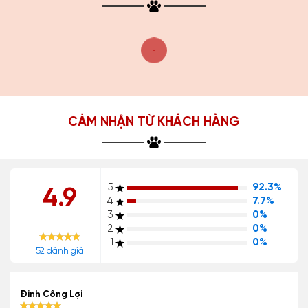
CẢM NHẬN TỪ KHÁCH HÀNG
5
92.3%
4.9
4
7.7%
3
0%
2
0%
1
0%
52 đánh giá
Đinh Công Lợi