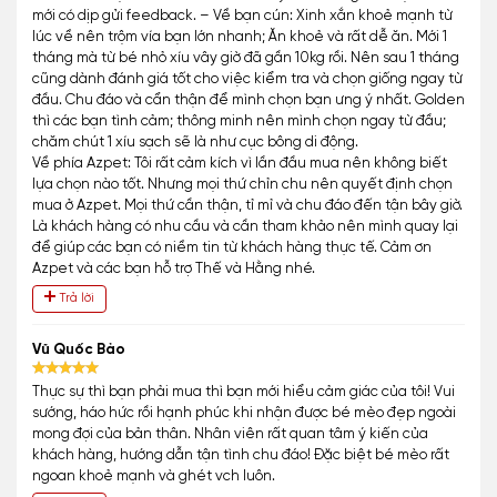
mới có dịp gửi feedback. – Về bạn cún: Xinh xắn khoẻ mạnh từ
lúc về nên trộm vía bạn lớn nhanh; Ăn khoẻ và rất dễ ăn. Mới 1
tháng mà từ bé nhỏ xíu vây giờ đã gần 10kg rồi. Nên sau 1 tháng
cũng dành đánh giá tốt cho việc kiểm tra và chọn giống ngay từ
đầu. Chu đáo và cẩn thận để mình chọn bạn ưng ý nhất. Golden
thì các bạn tình cảm; thông minh nên mình chọn ngay từ đầu;
chăm chút 1 xíu sạch sẽ là như cục bông di động.
Về phía Azpet: Tôi rất cảm kích vì lần đầu mua nên không biết
lựa chọn nào tốt. Nhưng mọi thứ chỉn chu nên quyết định chọn
mua ở Azpet. Mọi thứ cần thận, tỉ mỉ và chu đáo đến tận bây giờ.
Là khách hàng có nhu cầu và cần tham khảo nên mình quay lại
để giúp các bạn có niềm tin từ khách hàng thực tế. Cảm ơn
Azpet và các bạn hỗ trợ Thế và Hằng nhé.
Trả lời
Vũ Quốc Bảo
Thực sự thì bạn phải mua thì bạn mới hiểu cảm giác của tôi! Vui
sướng, háo hức rồi hạnh phúc khi nhận được bé mèo đẹp ngoài
mong đợi của bản thân. Nhân viên rất quan tâm ý kiến của
khách hàng, hướng dẫn tận tình chu đáo! Đặc biệt bé mèo rất
ngoan khoẻ mạnh và ghét vch luôn.