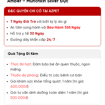
Amber – Munchkin Silver Đực
ĐẶC QUYỀN CHỈ CÓ TẠI AZPET
7 Ngày Đổi Trả
với bất kỳ lý do gì
An tâm song hành với
Bảo Hành 365 Ngày
Hỗ trợ y tế
30 Ngày
Đường dây khẩn cấp
24/7
Quà Tặng Đi Kèm
Thức ăn hạt
: Đảm bảo bé ăn quen thuộc, ngon
miệng
Thuốc dự phòng
: Điều trị các bệnh cơ bản
Gói khám sức khỏe tổng quát: 1 năm (trị giá
400.000đ
)
Gói tư vấn dinh dưỡng toàn diện: 1 năm (trị giá
500.000đ
)