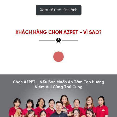
Xem tất cả hình ảnh
KHÁCH HÀNG CHỌN AZPET - VÌ SAO?
Chọn AZPET - Nếu Bạn Muốn An Tâm Tận Hưởng
Niềm Vui Cùng Thú Cưng