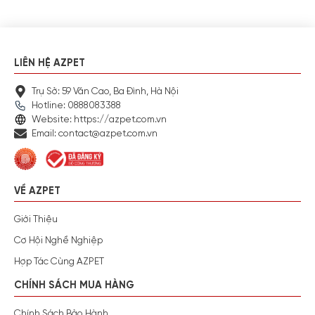
LIÊN HỆ AZPET
Trụ Sở: 59 Văn Cao, Ba Đình, Hà Nội
Hotline: 0888083388
Website: https://azpet.com.vn
Email: contact@azpet.com.vn
VỀ AZPET
Giới Thiệu
Cơ Hội Nghề Nghiệp
Hợp Tác Cùng AZPET
CHÍNH SÁCH MUA HÀNG
Chính Sách Bảo Hành