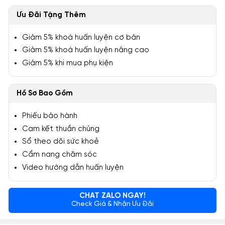
Ưu Đãi Tặng Thêm
Giảm 5% khoá huấn luyện cơ bản
Giảm 5% khoá huấn luyện nâng cao
Giảm 5% khi mua phụ kiện
Hồ Sơ Bao Gồm
Phiếu bảo hành
Cam kết thuần chủng
Sổ theo dõi sức khoẻ
Cẩm nang chăm sóc
Video hướng dẫn huấn luyện
CHAT ZALO NGAY!
Check Giá & Nhận Ưu Đãi