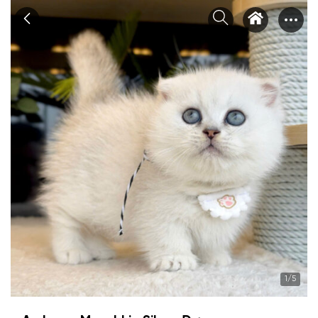
Chuyển
tới
nội
dung
1
/5