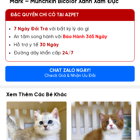
Mark – Munchkin Bicolor Xanh Xám Đực
ĐẶC QUYỀN CHỈ CÓ TẠI AZPET
7 Ngày Đổi Trả
với bất kỳ lý do gì
An tâm song hành với
Bảo Hành 365 Ngày
Hỗ trợ y tế
30 Ngày
Đường dây khẩn cấp
24/7
CHAT ZALO NGAY!
Check Giá & Nhận Ưu Đãi
Xem Thêm Các Bé Khác