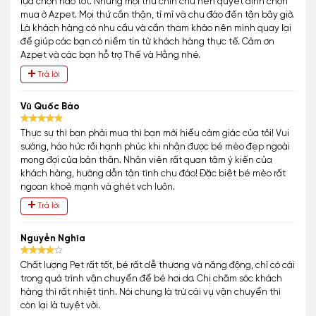
lựa chọn nào tốt. Nhưng mọi thứ chỉn chu nên quyết định chọn
mua ở Azpet. Mọi thứ cần thận, tỉ mỉ và chu đáo đến tận bây giờ.
Là khách hàng có nhu cầu và cần tham khảo nên mình quay lại
để giúp các bạn có niềm tin từ khách hàng thực tế. Cảm ơn
Azpet và các bạn hỗ trợ Thế và Hằng nhé.
Trả lời
Vũ Quốc Bảo
Thực sự thì bạn phải mua thì bạn mới hiểu cảm giác của tôi! Vui
sướng, háo hức rồi hạnh phúc khi nhận được bé mèo đẹp ngoài
mong đợi của bản thân. Nhân viên rất quan tâm ý kiến của
khách hàng, hướng dẫn tận tình chu đáo! Đặc biệt bé mèo rất
ngoan khoẻ mạnh và ghét vch luôn.
Trả lời
Nguyễn Nghĩa
Chất lượng Pet rất tốt, bé rất dễ thương và năng động, chỉ có cái
trong quá trình vận chuyển để bé hơi dơ. Chị chăm sóc khách
hàng thì rất nhiệt tình. Nói chung là trừ cái vụ vận chuyển thì
còn lại là tuyệt vời.