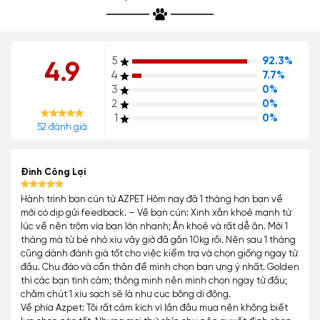
5
92.3%
4.9
4
7.7%
3
0%
2
0%
1
0%
52 đánh giá
Đinh Công Lợi
Hành trình bạn cún từ AZPET Hôm nay đã 1 tháng hơn bạn về
mới có dịp gửi feedback. – Về bạn cún: Xinh xắn khoẻ mạnh từ
lúc về nên trộm vía bạn lớn nhanh; Ăn khoẻ và rất dễ ăn. Mới 1
tháng mà từ bé nhỏ xíu vây giờ đã gần 10kg rồi. Nên sau 1 tháng
cũng dành đánh giá tốt cho việc kiểm tra và chọn giống ngay từ
đầu. Chu đáo và cẩn thận để mình chọn bạn ưng ý nhất. Golden
thì các bạn tình cảm; thông minh nên mình chọn ngay từ đầu;
chăm chút 1 xíu sạch sẽ là như cục bông di động.
Về phía Azpet: Tôi rất cảm kích vì lần đầu mua nên không biết