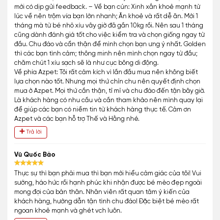
mới có dịp gửi feedback. – Về bạn cún: Xinh xắn khoẻ mạnh từ
lúc về nên trộm vía bạn lớn nhanh; Ăn khoẻ và rất dễ ăn. Mới 1
tháng mà từ bé nhỏ xíu vây giờ đã gần 10kg rồi. Nên sau 1 tháng
cũng dành đánh giá tốt cho việc kiểm tra và chọn giống ngay từ
đầu. Chu đáo và cẩn thận để mình chọn bạn ưng ý nhất. Golden
thì các bạn tình cảm; thông minh nên mình chọn ngay từ đầu;
chăm chút 1 xíu sạch sẽ là như cục bông di động.
Về phía Azpet: Tôi rất cảm kích vì lần đầu mua nên không biết
lựa chọn nào tốt. Nhưng mọi thứ chỉn chu nên quyết định chọn
mua ở Azpet. Mọi thứ cần thận, tỉ mỉ và chu đáo đến tận bây giờ.
Là khách hàng có nhu cầu và cần tham khảo nên mình quay lại
để giúp các bạn có niềm tin từ khách hàng thực tế. Cảm ơn
Azpet và các bạn hỗ trợ Thế và Hằng nhé.
Trả lời
Vũ Quốc Bảo
Thực sự thì bạn phải mua thì bạn mới hiểu cảm giác của tôi! Vui
sướng, háo hức rồi hạnh phúc khi nhận được bé mèo đẹp ngoài
mong đợi của bản thân. Nhân viên rất quan tâm ý kiến của
khách hàng, hướng dẫn tận tình chu đáo! Đặc biệt bé mèo rất
ngoan khoẻ mạnh và ghét vch luôn.