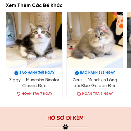
Xem Thêm Các Bé Khác
BẢO HÀNH 365 NGÀY
BẢO HÀNH 365 NGÀY
Ziggy – Munchkin Bicolor
Zeus – Munchkin Lông
Classic Đực
dài Blue Golden Đực
HOÀN TRẢ 7 NGÀY
HOÀN TRẢ 7 NGÀY
HỒ SƠ ĐI KÈM