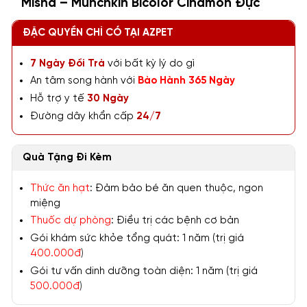
Misha – Munchkin Bicolor Cinamon Đực
ĐẶC QUYỀN CHỈ CÓ TẠI AZPET
7 Ngày Đổi Trả
với bất kỳ lý do gì
An tâm song hành với
Bảo Hành 365 Ngày
Hỗ trợ y tế
30 Ngày
Đường dây khẩn cấp
24/7
Quà Tặng Đi Kèm
Thức ăn hạt
: Đảm bảo bé ăn quen thuộc, ngon
miệng
Thuốc dự phòng
: Điều trị các bệnh cơ bản
Gói khám sức khỏe tổng quát: 1 năm (trị giá
400.000đ
)
Gói tư vấn dinh dưỡng toàn diện: 1 năm (trị giá
500.000đ
)