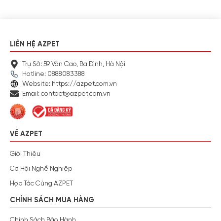
LIÊN HỆ AZPET
Trụ Sở: 59 Văn Cao, Ba Đình, Hà Nội
Hotline: 0888083388
Website: https://azpet.com.vn
Email: contact@azpet.com.vn
VỀ AZPET
Giới Thiệu
Cơ Hội Nghề Nghiệp
Hợp Tác Cùng AZPET
CHÍNH SÁCH MUA HÀNG
Chính Sách Bảo Hành