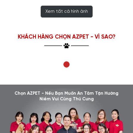
Xem tất cả hình ảnh
KHÁCH HÀNG CHỌN AZPET - VÌ SAO?
Chọn AZPET - Nếu Bạn Muốn An Tâm Tận Hưởng
Niềm Vui Cùng Thú Cưng