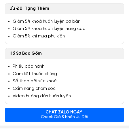
Ưu Đãi Tặng Thêm
Giảm 5% khoá huấn luyện cơ bản
Giảm 5% khoá huấn luyện nâng cao
Giảm 5% khi mua phụ kiện
Hồ Sơ Bao Gồm
Phiếu bảo hành
Cam kết thuần chủng
Sổ theo dõi sức khoẻ
Cẩm nang chăm sóc
Video hướng dẫn huấn luyện
CHAT ZALO NGAY!
Check Giá & Nhận Ưu Đãi