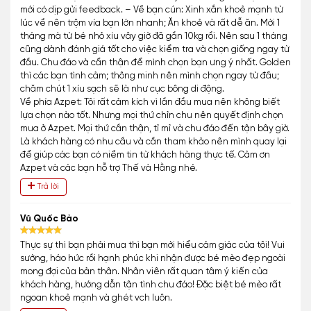
mới có dịp gửi feedback. – Về bạn cún: Xinh xắn khoẻ mạnh từ
lúc về nên trộm vía bạn lớn nhanh; Ăn khoẻ và rất dễ ăn. Mới 1
tháng mà từ bé nhỏ xíu vây giờ đã gần 10kg rồi. Nên sau 1 tháng
cũng dành đánh giá tốt cho việc kiểm tra và chọn giống ngay từ
đầu. Chu đáo và cẩn thận để mình chọn bạn ưng ý nhất. Golden
thì các bạn tình cảm; thông minh nên mình chọn ngay từ đầu;
chăm chút 1 xíu sạch sẽ là như cục bông di động.
Về phía Azpet: Tôi rất cảm kích vì lần đầu mua nên không biết
lựa chọn nào tốt. Nhưng mọi thứ chỉn chu nên quyết định chọn
mua ở Azpet. Mọi thứ cần thận, tỉ mỉ và chu đáo đến tận bây giờ.
Là khách hàng có nhu cầu và cần tham khảo nên mình quay lại
để giúp các bạn có niềm tin từ khách hàng thực tế. Cảm ơn
Azpet và các bạn hỗ trợ Thế và Hằng nhé.
Trả lời
Vũ Quốc Bảo
Thực sự thì bạn phải mua thì bạn mới hiểu cảm giác của tôi! Vui
sướng, háo hức rồi hạnh phúc khi nhận được bé mèo đẹp ngoài
mong đợi của bản thân. Nhân viên rất quan tâm ý kiến của
khách hàng, hướng dẫn tận tình chu đáo! Đặc biệt bé mèo rất
ngoan khoẻ mạnh và ghét vch luôn.