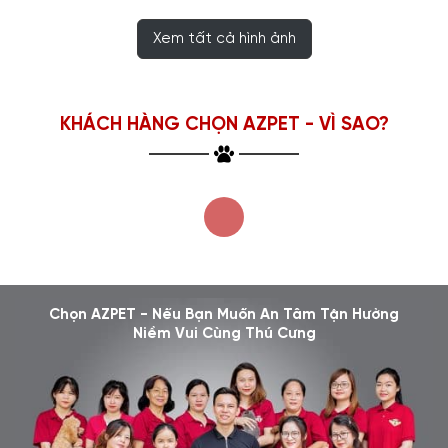
Xem tất cả hình ảnh
KHÁCH HÀNG CHỌN AZPET - VÌ SAO?
Chọn AZPET - Nếu Bạn Muốn An Tâm Tận Hưởng
Niềm Vui Cùng Thú Cưng