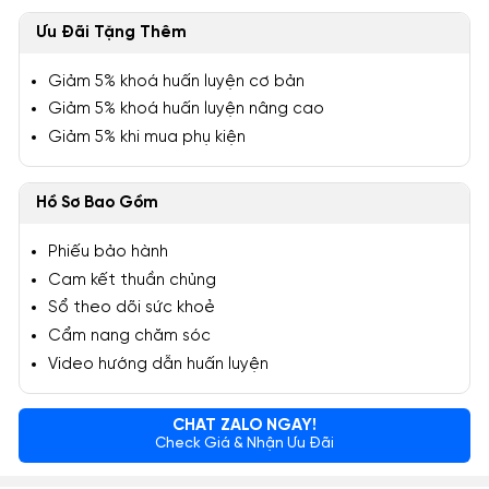
Ưu Đãi Tặng Thêm
Giảm 5% khoá huấn luyện cơ bản
Giảm 5% khoá huấn luyện nâng cao
Giảm 5% khi mua phụ kiện
Hồ Sơ Bao Gồm
Phiếu bảo hành
Cam kết thuần chủng
Sổ theo dõi sức khoẻ
Cẩm nang chăm sóc
Video hướng dẫn huấn luyện
CHAT ZALO NGAY!
Check Giá & Nhận Ưu Đãi