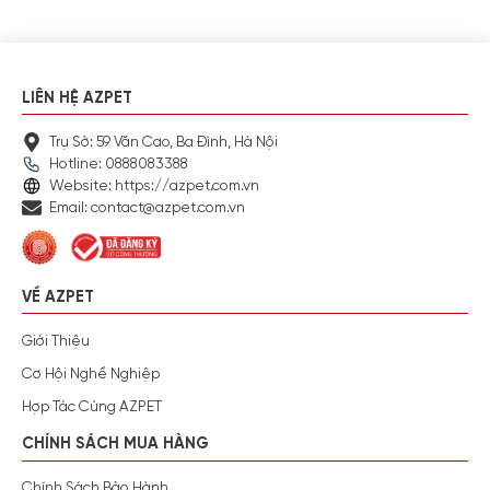
LIÊN HỆ AZPET
Trụ Sở: 59 Văn Cao, Ba Đình, Hà Nội
Hotline: 0888083388
Website: https://azpet.com.vn
Email: contact@azpet.com.vn
VỀ AZPET
Giới Thiệu
Cơ Hội Nghề Nghiệp
Hợp Tác Cùng AZPET
CHÍNH SÁCH MUA HÀNG
Chính Sách Bảo Hành