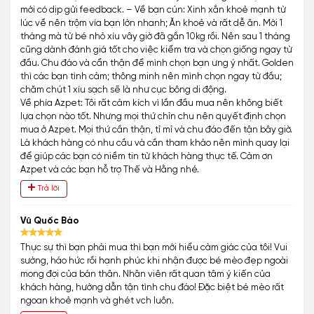
mới có dịp gửi feedback. – Về bạn cún: Xinh xắn khoẻ mạnh từ
lúc về nên trộm vía bạn lớn nhanh; Ăn khoẻ và rất dễ ăn. Mới 1
tháng mà từ bé nhỏ xíu vây giờ đã gần 10kg rồi. Nên sau 1 tháng
cũng dành đánh giá tốt cho việc kiểm tra và chọn giống ngay từ
đầu. Chu đáo và cẩn thận để mình chọn bạn ưng ý nhất. Golden
thì các bạn tình cảm; thông minh nên mình chọn ngay từ đầu;
chăm chút 1 xíu sạch sẽ là như cục bông di động.
Về phía Azpet: Tôi rất cảm kích vì lần đầu mua nên không biết
lựa chọn nào tốt. Nhưng mọi thứ chỉn chu nên quyết định chọn
mua ở Azpet. Mọi thứ cần thận, tỉ mỉ và chu đáo đến tận bây giờ.
Là khách hàng có nhu cầu và cần tham khảo nên mình quay lại
để giúp các bạn có niềm tin từ khách hàng thực tế. Cảm ơn
Azpet và các bạn hỗ trợ Thế và Hằng nhé.
Trả lời
Vũ Quốc Bảo
Thực sự thì bạn phải mua thì bạn mới hiểu cảm giác của tôi! Vui
sướng, háo hức rồi hạnh phúc khi nhận được bé mèo đẹp ngoài
mong đợi của bản thân. Nhân viên rất quan tâm ý kiến của
khách hàng, hướng dẫn tận tình chu đáo! Đặc biệt bé mèo rất
ngoan khoẻ mạnh và ghét vch luôn.