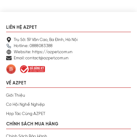
LIÊN HỆ AZPET
Trụ Sở: 59 Văn Cao, Ba Đình, Hà Nội
Hotline: 0888083388
Website: https://azpet.com.vn
Email: contact@azpet.com.vn
VỀ AZPET
Giới Thiệu
Cơ Hội Nghề Nghiệp
Hợp Tác Cùng AZPET
CHÍNH SÁCH MUA HÀNG
Chính Sách Bảo Hành