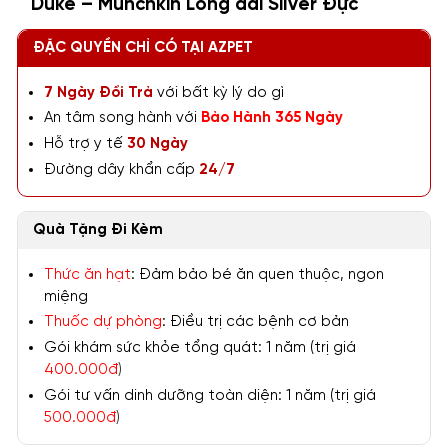
Duke – Munchkin Lông dài Silver Đực
ĐẶC QUYỀN CHỈ CÓ TẠI AZPET
7 Ngày Đổi Trả
với bất kỳ lý do gì
An tâm song hành với
Bảo Hành 365 Ngày
Hỗ trợ y tế
30 Ngày
Đường dây khẩn cấp
24/7
Quà Tặng Đi Kèm
Thức ăn hạt
: Đảm bảo bé ăn quen thuộc, ngon
miệng
Thuốc dự phòng
: Điều trị các bệnh cơ bản
Gói khám sức khỏe tổng quát: 1 năm (trị giá
400.000đ
)
Gói tư vấn dinh dưỡng toàn diện: 1 năm (trị giá
500.000đ
)