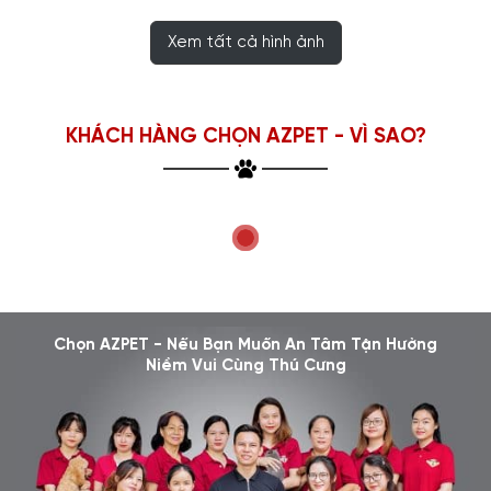
Xem tất cả hình ảnh
KHÁCH HÀNG CHỌN AZPET - VÌ SAO?
Chọn AZPET - Nếu Bạn Muốn An Tâm Tận Hưởng
Niềm Vui Cùng Thú Cưng