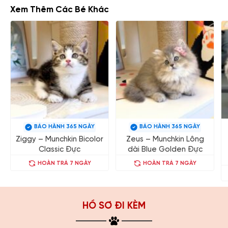
Xem Thêm Các Bé Khác
BẢO HÀNH 365 NGÀY
BẢO HÀNH 365 NGÀY
Ziggy – Munchkin Bicolor
Zeus – Munchkin Lông
Classic Đực
dài Blue Golden Đực
HOÀN TRẢ 7 NGÀY
HOÀN TRẢ 7 NGÀY
HỒ SƠ ĐI KÈM