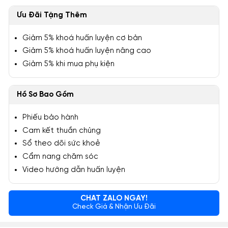
Ưu Đãi Tặng Thêm
Giảm 5% khoá huấn luyện cơ bản
Giảm 5% khoá huấn luyện nâng cao
Giảm 5% khi mua phụ kiện
Hồ Sơ Bao Gồm
Phiếu bảo hành
Cam kết thuần chủng
Sổ theo dõi sức khoẻ
Cẩm nang chăm sóc
Video hướng dẫn huấn luyện
CHAT ZALO NGAY!
Check Giá & Nhận Ưu Đãi