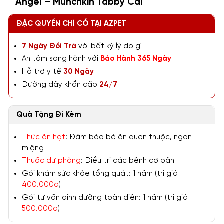
Angel – Munchkin Tabby Cái
ĐẶC QUYỀN CHỈ CÓ TẠI AZPET
7 Ngày Đổi Trả
với bất kỳ lý do gì
An tâm song hành với
Bảo Hành 365 Ngày
Hỗ trợ y tế
30 Ngày
Đường dây khẩn cấp
24/7
Quà Tặng Đi Kèm
Thức ăn hạt
: Đảm bảo bé ăn quen thuộc, ngon
miệng
Thuốc dự phòng
: Điều trị các bệnh cơ bản
Gói khám sức khỏe tổng quát: 1 năm (trị giá
400.000đ
)
Gói tư vấn dinh dưỡng toàn diện: 1 năm (trị giá
500.000đ
)