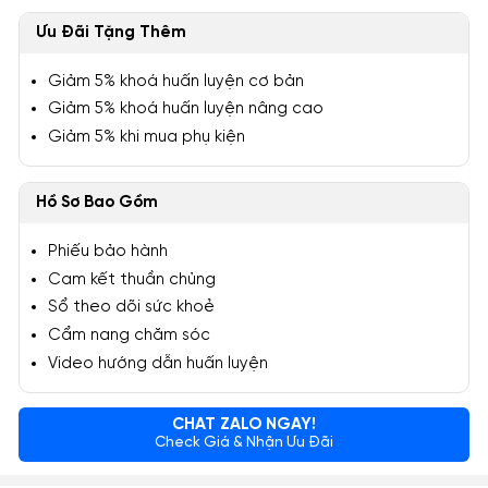
Ưu Đãi Tặng Thêm
Giảm 5% khoá huấn luyện cơ bản
Giảm 5% khoá huấn luyện nâng cao
Giảm 5% khi mua phụ kiện
Hồ Sơ Bao Gồm
Phiếu bảo hành
Cam kết thuần chủng
Sổ theo dõi sức khoẻ
Cẩm nang chăm sóc
Video hướng dẫn huấn luyện
CHAT ZALO NGAY!
Check Giá & Nhận Ưu Đãi