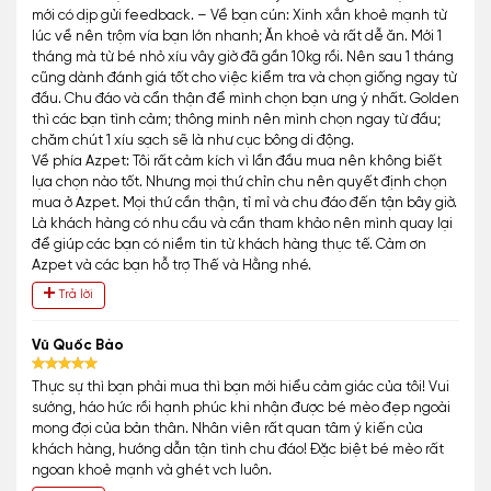
mới có dịp gửi feedback. – Về bạn cún: Xinh xắn khoẻ mạnh từ
lúc về nên trộm vía bạn lớn nhanh; Ăn khoẻ và rất dễ ăn. Mới 1
tháng mà từ bé nhỏ xíu vây giờ đã gần 10kg rồi. Nên sau 1 tháng
cũng dành đánh giá tốt cho việc kiểm tra và chọn giống ngay từ
đầu. Chu đáo và cẩn thận để mình chọn bạn ưng ý nhất. Golden
thì các bạn tình cảm; thông minh nên mình chọn ngay từ đầu;
chăm chút 1 xíu sạch sẽ là như cục bông di động.
Về phía Azpet: Tôi rất cảm kích vì lần đầu mua nên không biết
lựa chọn nào tốt. Nhưng mọi thứ chỉn chu nên quyết định chọn
mua ở Azpet. Mọi thứ cần thận, tỉ mỉ và chu đáo đến tận bây giờ.
Là khách hàng có nhu cầu và cần tham khảo nên mình quay lại
để giúp các bạn có niềm tin từ khách hàng thực tế. Cảm ơn
Azpet và các bạn hỗ trợ Thế và Hằng nhé.
Trả lời
Vũ Quốc Bảo
Thực sự thì bạn phải mua thì bạn mới hiểu cảm giác của tôi! Vui
sướng, háo hức rồi hạnh phúc khi nhận được bé mèo đẹp ngoài
mong đợi của bản thân. Nhân viên rất quan tâm ý kiến của
khách hàng, hướng dẫn tận tình chu đáo! Đặc biệt bé mèo rất
ngoan khoẻ mạnh và ghét vch luôn.