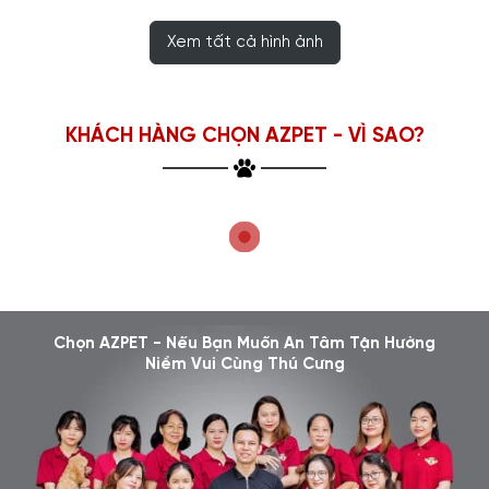
Xem tất cả hình ảnh
KHÁCH HÀNG CHỌN AZPET - VÌ SAO?
Chọn AZPET - Nếu Bạn Muốn An Tâm Tận Hưởng
Niềm Vui Cùng Thú Cưng