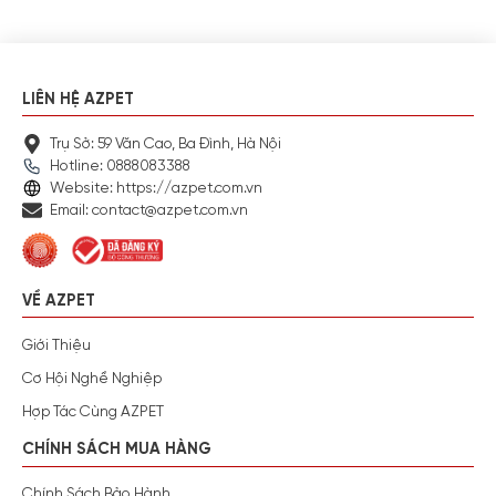
LIÊN HỆ AZPET
Trụ Sở: 59 Văn Cao, Ba Đình, Hà Nội
Hotline: 0888083388
Website: https://azpet.com.vn
Email: contact@azpet.com.vn
VỀ AZPET
Giới Thiệu
Cơ Hội Nghề Nghiệp
Hợp Tác Cùng AZPET
CHÍNH SÁCH MUA HÀNG
Chính Sách Bảo Hành