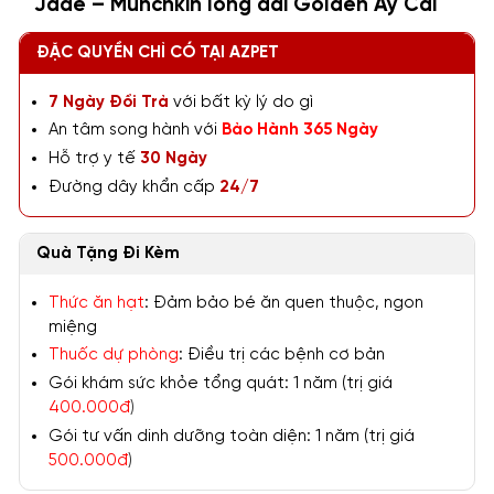
Jade – Munchkin lông dài Golden Ay Cái
ĐẶC QUYỀN CHỈ CÓ TẠI AZPET
7 Ngày Đổi Trả
với bất kỳ lý do gì
An tâm song hành với
Bảo Hành 365 Ngày
Hỗ trợ y tế
30 Ngày
Đường dây khẩn cấp
24/7
Quà Tặng Đi Kèm
Thức ăn hạt
: Đảm bảo bé ăn quen thuộc, ngon
miệng
Thuốc dự phòng
: Điều trị các bệnh cơ bản
Gói khám sức khỏe tổng quát: 1 năm (trị giá
400.000đ
)
Gói tư vấn dinh dưỡng toàn diện: 1 năm (trị giá
500.000đ
)