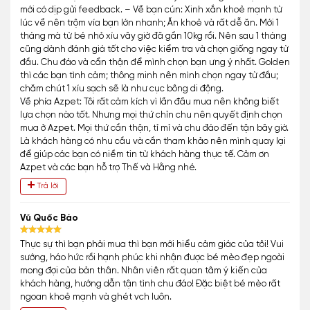
mới có dịp gửi feedback. – Về bạn cún: Xinh xắn khoẻ mạnh từ
lúc về nên trộm vía bạn lớn nhanh; Ăn khoẻ và rất dễ ăn. Mới 1
tháng mà từ bé nhỏ xíu vây giờ đã gần 10kg rồi. Nên sau 1 tháng
cũng dành đánh giá tốt cho việc kiểm tra và chọn giống ngay từ
đầu. Chu đáo và cẩn thận để mình chọn bạn ưng ý nhất. Golden
thì các bạn tình cảm; thông minh nên mình chọn ngay từ đầu;
chăm chút 1 xíu sạch sẽ là như cục bông di động.
Về phía Azpet: Tôi rất cảm kích vì lần đầu mua nên không biết
lựa chọn nào tốt. Nhưng mọi thứ chỉn chu nên quyết định chọn
mua ở Azpet. Mọi thứ cần thận, tỉ mỉ và chu đáo đến tận bây giờ.
Là khách hàng có nhu cầu và cần tham khảo nên mình quay lại
để giúp các bạn có niềm tin từ khách hàng thực tế. Cảm ơn
Azpet và các bạn hỗ trợ Thế và Hằng nhé.
Trả lời
Vũ Quốc Bảo
Thực sự thì bạn phải mua thì bạn mới hiểu cảm giác của tôi! Vui
sướng, háo hức rồi hạnh phúc khi nhận được bé mèo đẹp ngoài
mong đợi của bản thân. Nhân viên rất quan tâm ý kiến của
khách hàng, hướng dẫn tận tình chu đáo! Đặc biệt bé mèo rất
ngoan khoẻ mạnh và ghét vch luôn.