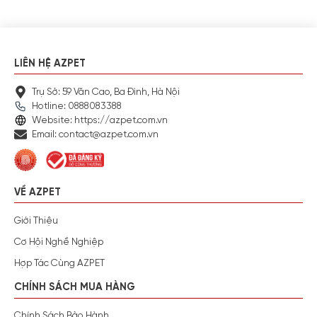
LIÊN HỆ AZPET
Trụ Sở: 59 Văn Cao, Ba Đình, Hà Nội
Hotline: 0888083388
Website: https://azpet.com.vn
Email: contact@azpet.com.vn
VỀ AZPET
Giới Thiệu
Cơ Hội Nghề Nghiệp
Hợp Tác Cùng AZPET
CHÍNH SÁCH MUA HÀNG
Chính Sách Bảo Hành