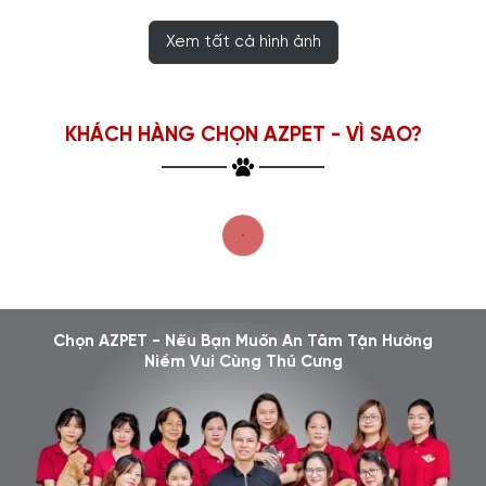
Xem tất cả hình ảnh
KHÁCH HÀNG CHỌN AZPET - VÌ SAO?
Chọn AZPET - Nếu Bạn Muốn An Tâm Tận Hưởng
Niềm Vui Cùng Thú Cưng