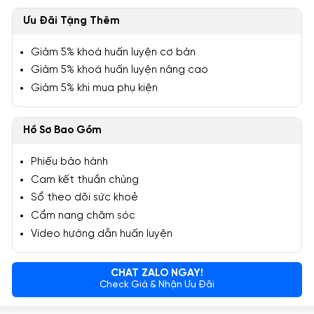
Ưu Đãi Tặng Thêm
Giảm 5% khoá huấn luyện cơ bản
Giảm 5% khoá huấn luyện nâng cao
Giảm 5% khi mua phụ kiện
Hồ Sơ Bao Gồm
Phiếu bảo hành
Cam kết thuần chủng
Sổ theo dõi sức khoẻ
Cẩm nang chăm sóc
Video hướng dẫn huấn luyện
CHAT ZALO NGAY!
Check Giá & Nhận Ưu Đãi