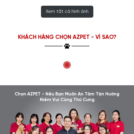
Xem tất cả hình ảnh
KHÁCH HÀNG CHỌN AZPET - VÌ SAO?
Chọn AZPET - Nếu Bạn Muốn An Tâm Tận Hưởng
Niềm Vui Cùng Thú Cưng