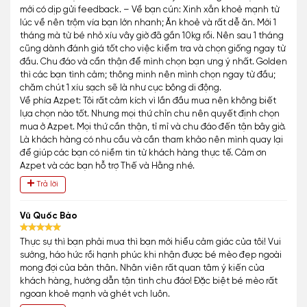
mới có dịp gửi feedback. – Về bạn cún: Xinh xắn khoẻ mạnh từ
lúc về nên trộm vía bạn lớn nhanh; Ăn khoẻ và rất dễ ăn. Mới 1
tháng mà từ bé nhỏ xíu vây giờ đã gần 10kg rồi. Nên sau 1 tháng
cũng dành đánh giá tốt cho việc kiểm tra và chọn giống ngay từ
đầu. Chu đáo và cẩn thận để mình chọn bạn ưng ý nhất. Golden
thì các bạn tình cảm; thông minh nên mình chọn ngay từ đầu;
chăm chút 1 xíu sạch sẽ là như cục bông di động.
Về phía Azpet: Tôi rất cảm kích vì lần đầu mua nên không biết
lựa chọn nào tốt. Nhưng mọi thứ chỉn chu nên quyết định chọn
mua ở Azpet. Mọi thứ cần thận, tỉ mỉ và chu đáo đến tận bây giờ.
Là khách hàng có nhu cầu và cần tham khảo nên mình quay lại
để giúp các bạn có niềm tin từ khách hàng thực tế. Cảm ơn
Azpet và các bạn hỗ trợ Thế và Hằng nhé.
Trả lời
Vũ Quốc Bảo
Thực sự thì bạn phải mua thì bạn mới hiểu cảm giác của tôi! Vui
sướng, háo hức rồi hạnh phúc khi nhận được bé mèo đẹp ngoài
mong đợi của bản thân. Nhân viên rất quan tâm ý kiến của
khách hàng, hướng dẫn tận tình chu đáo! Đặc biệt bé mèo rất
ngoan khoẻ mạnh và ghét vch luôn.