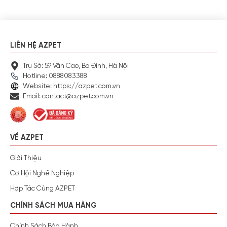
LIÊN HỆ AZPET
Trụ Sở: 59 Văn Cao, Ba Đình, Hà Nội
Hotline: 0888083388
Website: https://azpet.com.vn
Email: contact@azpet.com.vn
VỀ AZPET
Giới Thiệu
Cơ Hội Nghề Nghiệp
Hợp Tác Cùng AZPET
CHÍNH SÁCH MUA HÀNG
Chính Sách Bảo Hành