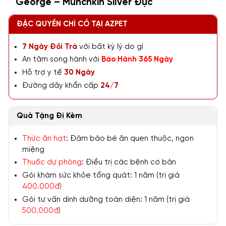
George – Munchkin Silver Đực
ĐẶC QUYỀN CHỈ CÓ TẠI AZPET
7 Ngày Đổi Trả
với bất kỳ lý do gì
An tâm song hành với
Bảo Hành 365 Ngày
Hỗ trợ y tế
30 Ngày
Đường dây khẩn cấp
24/7
Quà Tặng Đi Kèm
Thức ăn hạt
: Đảm bảo bé ăn quen thuộc, ngon
miệng
Thuốc dự phòng
: Điều trị các bệnh cơ bản
Gói khám sức khỏe tổng quát: 1 năm (trị giá
400.000đ
)
Gói tư vấn dinh dưỡng toàn diện: 1 năm (trị giá
500.000đ
)