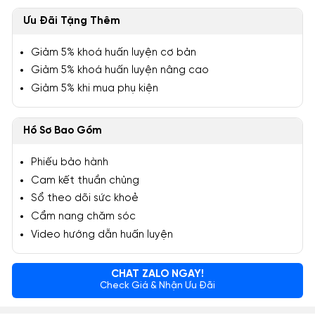
Ưu Đãi Tặng Thêm
Giảm 5% khoá huấn luyện cơ bản
Giảm 5% khoá huấn luyện nâng cao
Giảm 5% khi mua phụ kiện
Hồ Sơ Bao Gồm
Phiếu bảo hành
Cam kết thuần chủng
Sổ theo dõi sức khoẻ
Cẩm nang chăm sóc
Video hướng dẫn huấn luyện
CHAT ZALO NGAY!
Check Giá & Nhận Ưu Đãi