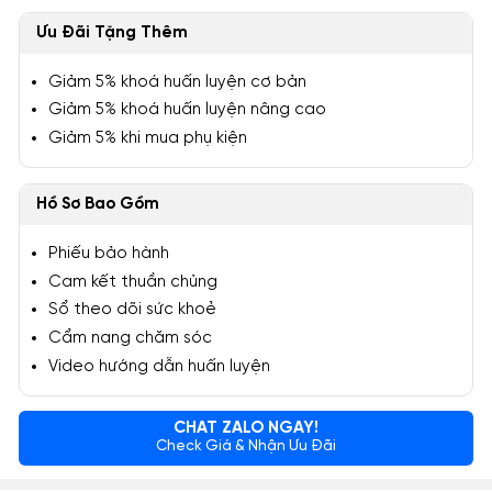
Ưu Đãi Tặng Thêm
Giảm 5% khoá huấn luyện cơ bản
Giảm 5% khoá huấn luyện nâng cao
Giảm 5% khi mua phụ kiện
Hồ Sơ Bao Gồm
Phiếu bảo hành
Cam kết thuần chủng
Sổ theo dõi sức khoẻ
Cẩm nang chăm sóc
Video hướng dẫn huấn luyện
CHAT ZALO NGAY!
Check Giá & Nhận Ưu Đãi