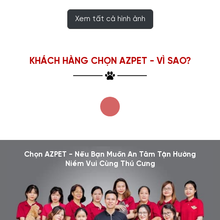
Xem tất cả hình ảnh
KHÁCH HÀNG CHỌN AZPET - VÌ SAO?
Chọn AZPET - Nếu Bạn Muốn An Tâm Tận Hưởng
Niềm Vui Cùng Thú Cưng