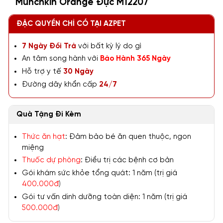
Munchkin Orange Đực M12207
ĐẶC QUYỀN CHỈ CÓ TẠI AZPET
7 Ngày Đổi Trả
với bất kỳ lý do gì
An tâm song hành với
Bảo Hành 365 Ngày
Hỗ trợ y tế
30 Ngày
Đường dây khẩn cấp
24/7
Quà Tặng Đi Kèm
Thức ăn hạt
: Đảm bảo bé ăn quen thuộc, ngon
miệng
Thuốc dự phòng
: Điều trị các bệnh cơ bản
Gói khám sức khỏe tổng quát: 1 năm (trị giá
400.000đ
)
Gói tư vấn dinh dưỡng toàn diện: 1 năm (trị giá
500.000đ
)