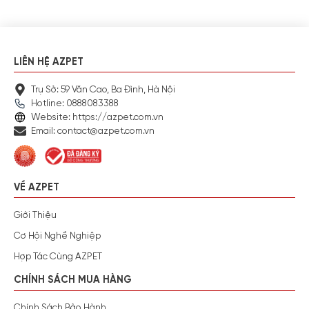
LIÊN HỆ AZPET
Trụ Sở: 59 Văn Cao, Ba Đình, Hà Nội
Hotline: 0888083388
Website: https://azpet.com.vn
Email: contact@azpet.com.vn
VỀ AZPET
Giới Thiệu
Cơ Hội Nghề Nghiệp
Hợp Tác Cùng AZPET
CHÍNH SÁCH MUA HÀNG
Chính Sách Bảo Hành