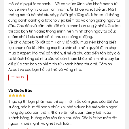
mới có dịp gửi feedback. – Về bạn cún: Xinh xắn khoẻ mạnh từ
lúc về nên trộm vía bạn lớn nhanh; Ăn khoẻ và rất dễ ăn. Mới 1
tháng mà từ bé nhỏ xíu vây giờ đã gần 10kg rồi. Nên sau 1 tháng
cũng dành đánh giá tốt cho việc kiểm tra và chọn giống ngay từ
đầu. Chu đáo và cẩn thận để mình chọn bạn ưng ý nhất. Golden
thì các bạn tình cảm; thông minh nên mình chọn ngay từ đầu;
chăm chút 1 xíu sạch sẽ là như cục bông di động.
Về phía Azpet: Tôi rất cảm kích vì lần đầu mua nên không biết
lựa chọn nào tốt. Nhưng mọi thứ chỉn chu nên quyết định chọn
mua ở Azpet. Mọi thứ cần thận, tỉ mỉ và chu đáo đến tận bây giờ.
Là khách hàng có nhu cầu và cần tham khảo nên mình quay lại
để giúp các bạn có niềm tin từ khách hàng thực tế. Cảm ơn
Azpet và các bạn hỗ trợ Thế và Hằng nhé.
Trả lời
Vũ Quốc Bảo
Thực sự thì bạn phải mua thì bạn mới hiểu cảm giác của tôi! Vui
sướng, háo hức rồi hạnh phúc khi nhận được bé mèo đẹp ngoài
mong đợi của bản thân. Nhân viên rất quan tâm ý kiến của
khách hàng, hướng dẫn tận tình chu đáo! Đặc biệt bé mèo rất
ngoan khoẻ mạnh và ghét vch luôn.