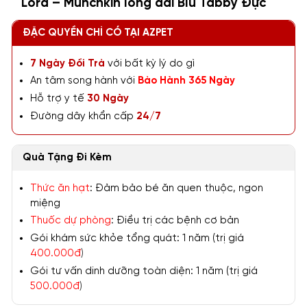
Lord – Munchkin lông dài Blu Tabby Đực
ĐẶC QUYỀN CHỈ CÓ TẠI AZPET
7 Ngày Đổi Trả
với bất kỳ lý do gì
An tâm song hành với
Bảo Hành 365 Ngày
Hỗ trợ y tế
30 Ngày
Đường dây khẩn cấp
24/7
Quà Tặng Đi Kèm
Thức ăn hạt
: Đảm bảo bé ăn quen thuộc, ngon
miệng
Thuốc dự phòng
: Điều trị các bệnh cơ bản
Gói khám sức khỏe tổng quát: 1 năm (trị giá
400.000đ
)
Gói tư vấn dinh dưỡng toàn diện: 1 năm (trị giá
500.000đ
)