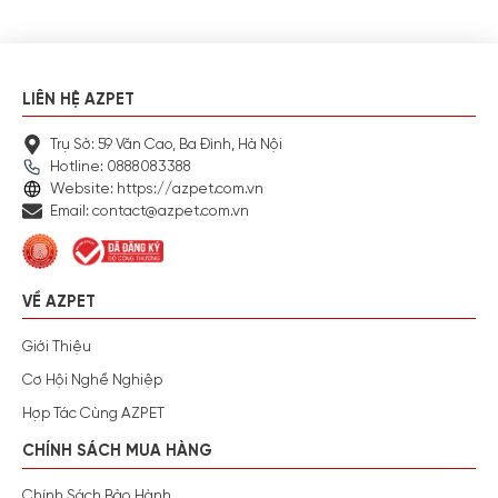
LIÊN HỆ AZPET
Trụ Sở: 59 Văn Cao, Ba Đình, Hà Nội
Hotline: 0888083388
Website: https://azpet.com.vn
Email: contact@azpet.com.vn
VỀ AZPET
Giới Thiệu
Cơ Hội Nghề Nghiệp
Hợp Tác Cùng AZPET
CHÍNH SÁCH MUA HÀNG
Chính Sách Bảo Hành