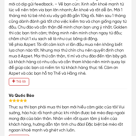
mới có dịp gửi feedback. – Về bạn cún: Xinh xắn khoẻ mạnh từ
lúc về nên trộm vía bạn lớn nhanh; Ăn khoẻ và rất dễ ăn. Mới 1
tháng mà từ bé nhỏ xíu vây giờ đã gần 10kg rồi. Nên sau 1 tháng
cũng dành đánh giá tốt cho việc kiểm tra và chọn giống ngay từ
đầu. Chu đáo và cẩn thận để mình chọn bạn ưng ý nhất. Golden
thì các bạn tình cảm; thông minh nên mình chọn ngay từ đầu;
chăm chút 1 xíu sạch sẽ là như cục bông di động.
Về phía Azpet: Tôi rất cảm kích vì lần đầu mua nên không biết
lựa chọn nào tốt. Nhưng mọi thứ chỉn chu nên quyết định chọn
mua ở Azpet. Mọi thứ cần thận, tỉ mỉ và chu đáo đến tận bây giờ.
Là khách hàng có nhu cầu và cần tham khảo nên mình quay lại
để giúp các bạn có niềm tin từ khách hàng thực tế. Cảm ơn
Azpet và các bạn hỗ trợ Thế và Hằng nhé.
Trả lời
Vũ Quốc Bảo
Thực sự thì bạn phải mua thì bạn mới hiểu cảm giác của tôi! Vui
sướng, háo hức rồi hạnh phúc khi nhận được bé mèo đẹp ngoài
mong đợi của bản thân. Nhân viên rất quan tâm ý kiến của
khách hàng, hướng dẫn tận tình chu đáo! Đặc biệt bé mèo rất
ngoan khoẻ mạnh và ghét vch luôn.