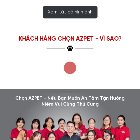
Xem tất cả hình ảnh
KHÁCH HÀNG CHỌN AZPET - VÌ SAO?
Chọn AZPET - Nếu Bạn Muốn An Tâm Tận Hưởng
Niềm Vui Cùng Thú Cưng