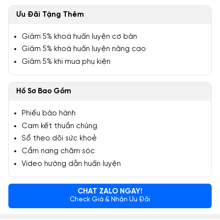
Ưu Đãi Tặng Thêm
Giảm 5% khoá huấn luyện cơ bản
Giảm 5% khoá huấn luyện nâng cao
Giảm 5% khi mua phụ kiện
Hồ Sơ Bao Gồm
Phiếu bảo hành
Cam kết thuần chủng
Sổ theo dõi sức khoẻ
Cẩm nang chăm sóc
Video hướng dẫn huấn luyện
CHAT ZALO NGAY!
Check Giá & Nhận Ưu Đãi