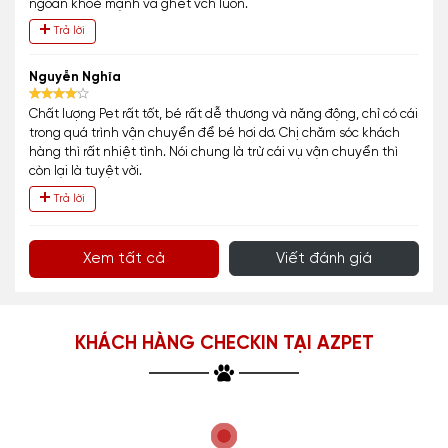
ngoan khoẻ mạnh và ghét vch luôn.
Trả lời
Nguyễn Nghĩa
Chất lượng Pet rất tốt, bé rất dễ thương và năng động, chỉ có cái
trong quá trình vận chuyển để bé hơi dơ. Chị chăm sóc khách
hàng thì rất nhiệt tình. Nói chung là trừ cái vụ vận chuyển thì
còn lại là tuyệt vời.
Trả lời
Xem tất cả
Viết đánh giá
KHÁCH HÀNG CHECKIN TẠI AZPET