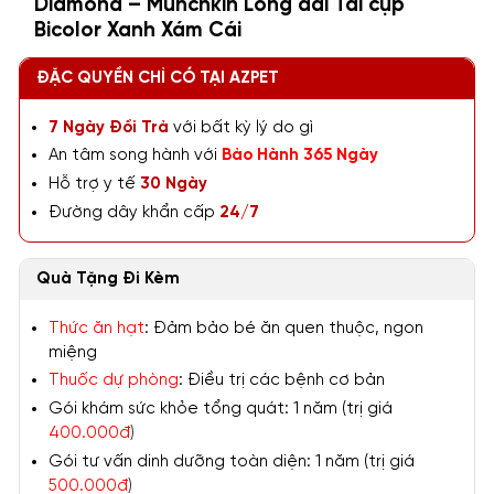
Diamond – Munchkin Lông dài Tai cụp
Bicolor Xanh Xám Cái
ĐẶC QUYỀN CHỈ CÓ TẠI AZPET
7 Ngày Đổi Trả
với bất kỳ lý do gì
An tâm song hành với
Bảo Hành 365 Ngày
Hỗ trợ y tế
30 Ngày
Đường dây khẩn cấp
24/7
Quà Tặng Đi Kèm
Thức ăn hạt
: Đảm bảo bé ăn quen thuộc, ngon
miệng
Thuốc dự phòng
: Điều trị các bệnh cơ bản
Gói khám sức khỏe tổng quát: 1 năm (trị giá
400.000đ
)
Gói tư vấn dinh dưỡng toàn diện: 1 năm (trị giá
500.000đ
)