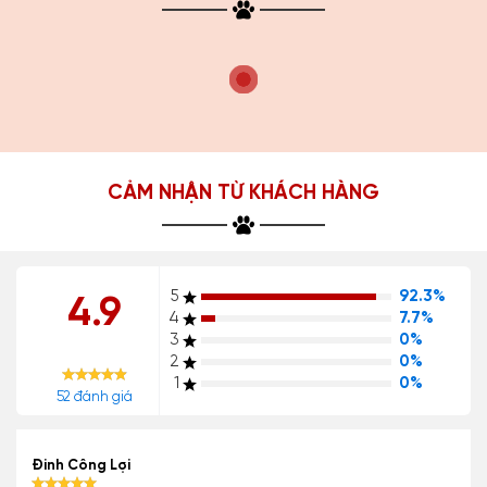
CẢM NHẬN TỪ KHÁCH HÀNG
5
92.3%
4.9
4
7.7%
3
0%
2
0%
1
0%
52 đánh giá
Đinh Công Lợi