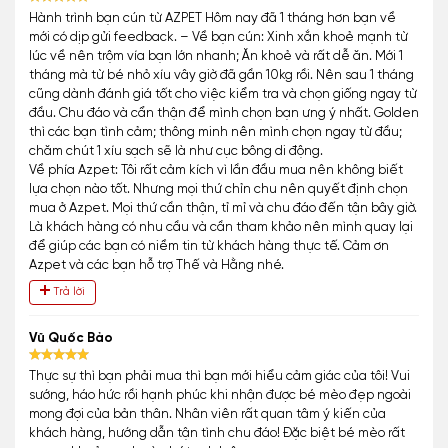
Hành trình bạn cún từ AZPET Hôm nay đã 1 tháng hơn bạn về
mới có dịp gửi feedback. – Về bạn cún: Xinh xắn khoẻ mạnh từ
lúc về nên trộm vía bạn lớn nhanh; Ăn khoẻ và rất dễ ăn. Mới 1
tháng mà từ bé nhỏ xíu vây giờ đã gần 10kg rồi. Nên sau 1 tháng
cũng dành đánh giá tốt cho việc kiểm tra và chọn giống ngay từ
đầu. Chu đáo và cẩn thận để mình chọn bạn ưng ý nhất. Golden
thì các bạn tình cảm; thông minh nên mình chọn ngay từ đầu;
chăm chút 1 xíu sạch sẽ là như cục bông di động.
Về phía Azpet: Tôi rất cảm kích vì lần đầu mua nên không biết
lựa chọn nào tốt. Nhưng mọi thứ chỉn chu nên quyết định chọn
mua ở Azpet. Mọi thứ cần thận, tỉ mỉ và chu đáo đến tận bây giờ.
Là khách hàng có nhu cầu và cần tham khảo nên mình quay lại
để giúp các bạn có niềm tin từ khách hàng thực tế. Cảm ơn
Azpet và các bạn hỗ trợ Thế và Hằng nhé.
Trả lời
Vũ Quốc Bảo
Thực sự thì bạn phải mua thì bạn mới hiểu cảm giác của tôi! Vui
sướng, háo hức rồi hạnh phúc khi nhận được bé mèo đẹp ngoài
mong đợi của bản thân. Nhân viên rất quan tâm ý kiến của
khách hàng, hướng dẫn tận tình chu đáo! Đặc biệt bé mèo rất