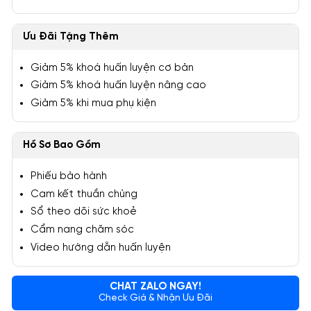
Ưu Đãi Tặng Thêm
Giảm 5% khoá huấn luyện cơ bản
Giảm 5% khoá huấn luyện nâng cao
Giảm 5% khi mua phụ kiện
Hồ Sơ Bao Gồm
Phiếu bảo hành
Cam kết thuần chủng
Sổ theo dõi sức khoẻ
Cẩm nang chăm sóc
Video hướng dẫn huấn luyện
CHAT ZALO NGAY!
Check Giá & Nhận Ưu Đãi