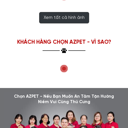
Xem tất cả hình ảnh
KHÁCH HÀNG CHỌN AZPET - VÌ SAO?
Chọn AZPET - Nếu Bạn Muốn An Tâm Tận Hưởng
Niềm Vui Cùng Thú Cưng