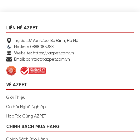
LIÊN HỆ AZPET
Trụ Sở: 59 Văn Cao, Ba Đình, Hà Nội
Hotline: 0888083388
Website: https://azpet.com.vn
Email: contact@azpet.com.vn
VỀ AZPET
Giới Thiệu
Cơ Hội Nghề Nghiệp
Hợp Tác Cùng AZPET
CHÍNH SÁCH MUA HÀNG
Chính Sách Bảo Hành