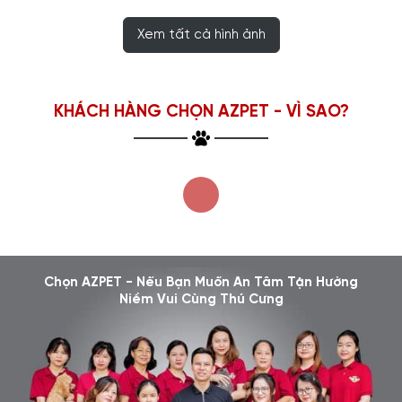
Xem tất cả hình ảnh
KHÁCH HÀNG CHỌN AZPET - VÌ SAO?
Chọn AZPET - Nếu Bạn Muốn An Tâm Tận Hưởng
Niềm Vui Cùng Thú Cưng