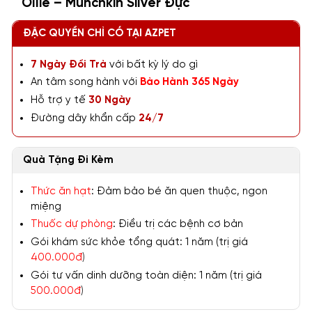
Ollie – Munchkin Silver Đực
ĐẶC QUYỀN CHỈ CÓ TẠI AZPET
7 Ngày Đổi Trả
với bất kỳ lý do gì
An tâm song hành với
Bảo Hành 365 Ngày
Hỗ trợ y tế
30 Ngày
Đường dây khẩn cấp
24/7
Quà Tặng Đi Kèm
Thức ăn hạt
: Đảm bảo bé ăn quen thuộc, ngon
miệng
Thuốc dự phòng
: Điều trị các bệnh cơ bản
Gói khám sức khỏe tổng quát: 1 năm (trị giá
400.000đ
)
Gói tư vấn dinh dưỡng toàn diện: 1 năm (trị giá
500.000đ
)