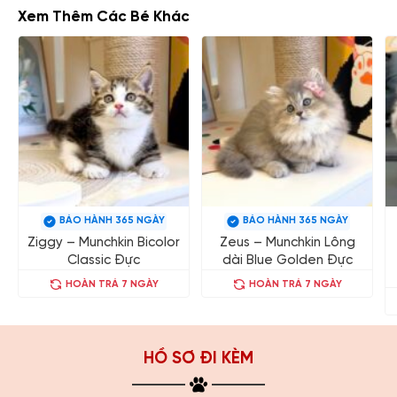
Xem Thêm Các Bé Khác
BẢO HÀNH 365 NGÀY
BẢO HÀNH 365 NGÀY
Ziggy – Munchkin Bicolor
Zeus – Munchkin Lông
Classic Đực
dài Blue Golden Đực
HOÀN TRẢ 7 NGÀY
HOÀN TRẢ 7 NGÀY
HỒ SƠ ĐI KÈM