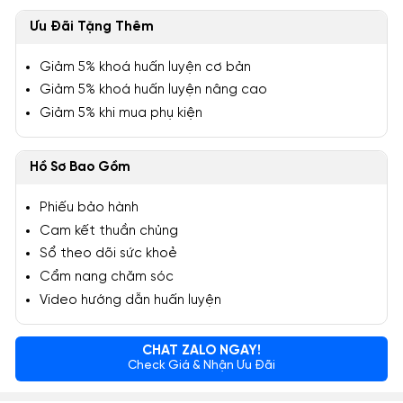
Ưu Đãi Tặng Thêm
Giảm 5% khoá huấn luyện cơ bản
Giảm 5% khoá huấn luyện nâng cao
Giảm 5% khi mua phụ kiện
Hồ Sơ Bao Gồm
Phiếu bảo hành
Cam kết thuần chủng
Sổ theo dõi sức khoẻ
Cẩm nang chăm sóc
Video hướng dẫn huấn luyện
CHAT ZALO NGAY!
Check Giá & Nhận Ưu Đãi