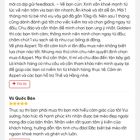
mới có dịp gửi feedback. – Về bạn cún: Xinh xắn khoẻ mạnh từ
lúc về nên trộm vía bạn lớn nhanh; Ăn khoẻ và rất dễ ăn. Mới 1
tháng mà từ bé nhỏ xíu vây giờ đã gần 10kg rồi. Nên sau 1 tháng
cũng dành đánh giá tốt cho việc kiểm tra và chọn giống ngay từ
đầu. Chu đáo và cẩn thận để mình chọn bạn ưng ý nhất. Golden
thì các bạn tình cảm; thông minh nên mình chọn ngay từ đầu;
chăm chút 1 xíu sạch sẽ là như cục bông di động.
Về phía Azpet: Tôi rất cảm kích vì lần đầu mua nên không biết
lựa chọn nào tốt. Nhưng mọi thứ chỉn chu nên quyết định chọn
mua ở Azpet. Mọi thứ cần thận, tỉ mỉ và chu đáo đến tận bây giờ.
Là khách hàng có nhu cầu và cần tham khảo nên mình quay lại
để giúp các bạn có niềm tin từ khách hàng thực tế. Cảm ơn
Azpet và các bạn hỗ trợ Thế và Hằng nhé.
Trả lời
Vũ Quốc Bảo
Thực sự thì bạn phải mua thì bạn mới hiểu cảm giác của tôi! Vui
sướng, háo hức rồi hạnh phúc khi nhận được bé mèo đẹp ngoài
mong đợi của bản thân. Nhân viên rất quan tâm ý kiến của
khách hàng, hướng dẫn tận tình chu đáo! Đặc biệt bé mèo rất
ngoan khoẻ mạnh và ghét vch luôn.