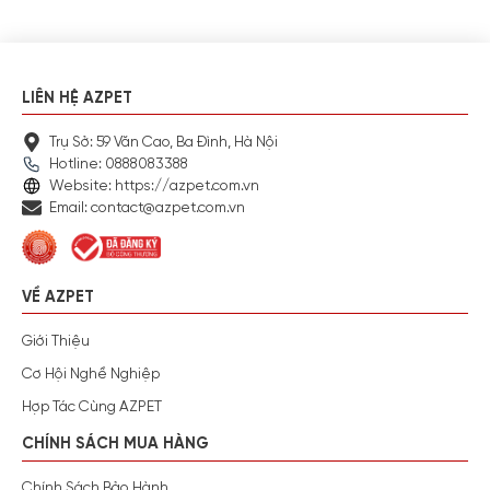
LIÊN HỆ AZPET
Trụ Sở: 59 Văn Cao, Ba Đình, Hà Nội
Hotline: 0888083388
Website: https://azpet.com.vn
Email: contact@azpet.com.vn
VỀ AZPET
Giới Thiệu
Cơ Hội Nghề Nghiệp
Hợp Tác Cùng AZPET
CHÍNH SÁCH MUA HÀNG
Chính Sách Bảo Hành