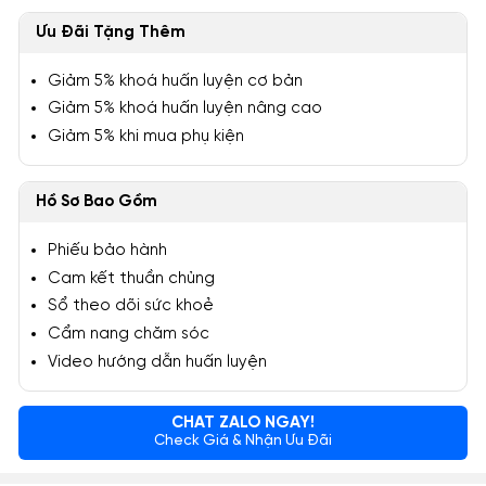
Ưu Đãi Tặng Thêm
Giảm 5% khoá huấn luyện cơ bản
Giảm 5% khoá huấn luyện nâng cao
Giảm 5% khi mua phụ kiện
Hồ Sơ Bao Gồm
Phiếu bảo hành
Cam kết thuần chủng
Sổ theo dõi sức khoẻ
Cẩm nang chăm sóc
Video hướng dẫn huấn luyện
CHAT ZALO NGAY!
Check Giá & Nhận Ưu Đãi