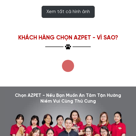
Xem tất cả hình ảnh
KHÁCH HÀNG CHỌN AZPET - VÌ SAO?
Chọn AZPET - Nếu Bạn Muốn An Tâm Tận Hưởng
Niềm Vui Cùng Thú Cưng