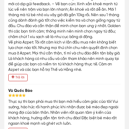
mới có dịp gửi feedback. – Về bạn cún: Xinh xắn khoẻ mạnh từ
lúc về nên trộm vía bạn lớn nhanh; Ăn khoẻ và rất dễ ăn. Mới 1
tháng mà từ bé nhỏ xíu vây giờ đã gần 10kg rồi. Nên sau 1 tháng
cũng dành đánh giá tốt cho việc kiểm tra và chọn giống ngay từ
đầu. Chu đáo và cẩn thận để mình chọn bạn ưng ý nhất. Golden
thì các bạn tình cảm; thông minh nên mình chọn ngay từ đầu;
chăm chút 1 xíu sạch sẽ là như cục bông di động.
Về phía Azpet: Tôi rất cảm kích vì lần đầu mua nên không biết
lựa chọn nào tốt. Nhưng mọi thứ chỉn chu nên quyết định chọn
mua ở Azpet. Mọi thứ cần thận, tỉ mỉ và chu đáo đến tận bây giờ.
Là khách hàng có nhu cầu và cần tham khảo nên mình quay lại
để giúp các bạn có niềm tin từ khách hàng thực tế. Cảm ơn
Azpet và các bạn hỗ trợ Thế và Hằng nhé.
Trả lời
Vũ Quốc Bảo
Thực sự thì bạn phải mua thì bạn mới hiểu cảm giác của tôi! Vui
sướng, háo hức rồi hạnh phúc khi nhận được bé mèo đẹp ngoài
mong đợi của bản thân. Nhân viên rất quan tâm ý kiến của
khách hàng, hướng dẫn tận tình chu đáo! Đặc biệt bé mèo rất
ngoan khoẻ mạnh và ghét vch luôn.