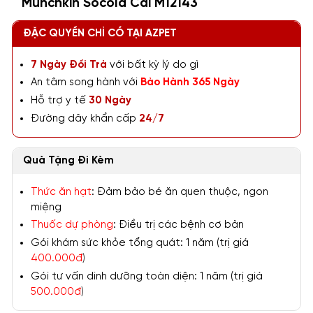
Munchkin Socola Cái M12143
ĐẶC QUYỀN CHỈ CÓ TẠI AZPET
7 Ngày Đổi Trả
với bất kỳ lý do gì
An tâm song hành với
Bảo Hành 365 Ngày
Hỗ trợ y tế
30 Ngày
Đường dây khẩn cấp
24/7
Quà Tặng Đi Kèm
Thức ăn hạt
: Đảm bảo bé ăn quen thuộc, ngon
miệng
Thuốc dự phòng
: Điều trị các bệnh cơ bản
Gói khám sức khỏe tổng quát: 1 năm (trị giá
400.000đ
)
Gói tư vấn dinh dưỡng toàn diện: 1 năm (trị giá
500.000đ
)