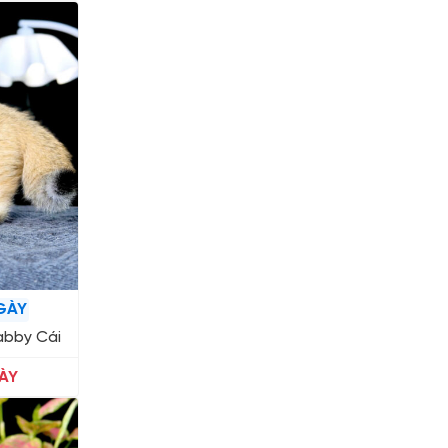
GÀY
abby Cái
ÀY