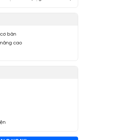
 cơ bản
 nâng cao
yện