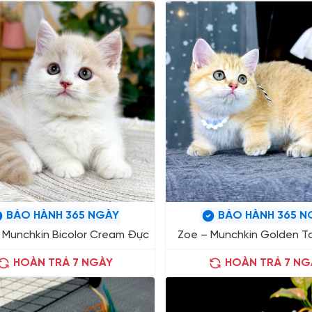
BẢO HÀNH 365 NGÀY
BẢO HÀNH 365 N
 Munchkin Bicolor Cream Đực
Zoe – Munchkin Golden T
HOÀN TRẢ 7 NGÀY
HOÀN TRẢ 7 NG