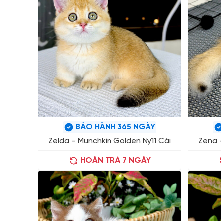
BẢO HÀNH 365 NGÀY
Zelda – Munchkin Golden Ny11 Cái
Zena 
HOÀN TRẢ 7 NGÀY