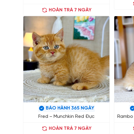
HOÀN TRẢ 7 NGÀY
BẢO HÀNH 365 NGÀY
Fred – Munchkin Red Đực
Rambo 
HOÀN TRẢ 7 NGÀY