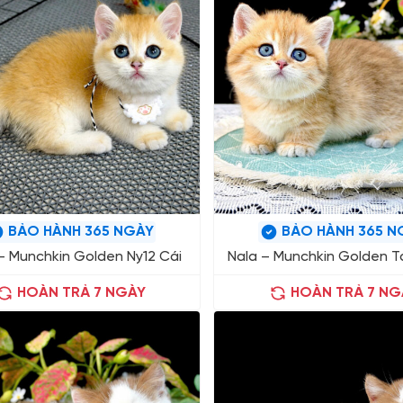
BẢO HÀNH 365 NGÀY
BẢO HÀNH 365 N
– Munchkin Golden Ny12 Cái
Nala – Munchkin Golden T
HOÀN TRẢ 7 NGÀY
HOÀN TRẢ 7 NG