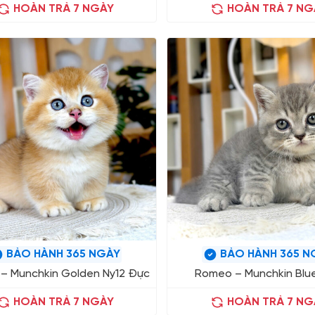
HOÀN TRẢ 7 NGÀY
HOÀN TRẢ 7 NG
BẢO HÀNH 365 NGÀY
BẢO HÀNH 365 N
– Munchkin Golden Ny12 Đực
Romeo – Munchkin Blu
HOÀN TRẢ 7 NGÀY
HOÀN TRẢ 7 NG