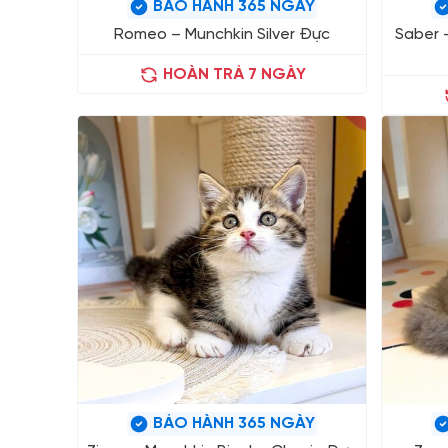
BẢO HÀNH 365 NGÀY
Romeo – Munchkin Silver Đực
Saber 
HOÀN TRẢ 7 NGÀY
BẢO HÀNH 365 NGÀY