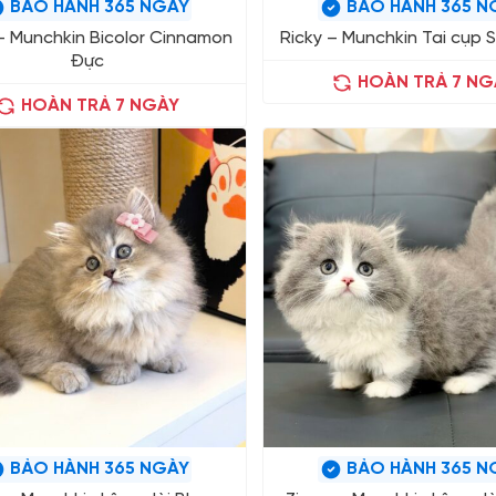
BẢO HÀNH 365 NGÀY
BẢO HÀNH 365 N
– Munchkin Bicolor Cinnamon
Ricky – Munchkin Tai cụp S
Đực
HOÀN TRẢ 7 NG
HOÀN TRẢ 7 NGÀY
BẢO HÀNH 365 NGÀY
BẢO HÀNH 365 N