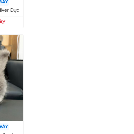
GÀY
ilver Đực
ÀY
GÀY