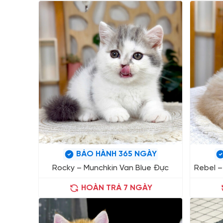
BẢO HÀNH 365 NGÀY
Rocky – Munchkin Van Blue Đực
Rebel –
HOÀN TRẢ 7 NGÀY