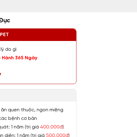
 Đực
ZPET
lý do gì
 Hành 365 Ngày
7
 ăn quen thuộc, ngon miệng
ị các bệnh cơ bản
át: 1 năm (trị giá
400.000đ
)
 diện: 1 năm (trị giá
500.000đ
)