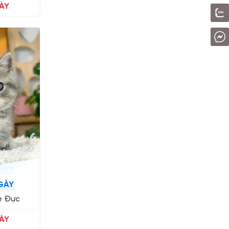
ÀY
GÀY
e Đực
ÀY