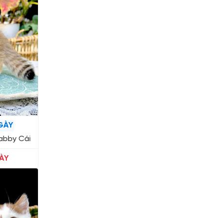
GÀY
abby Cái
ÀY