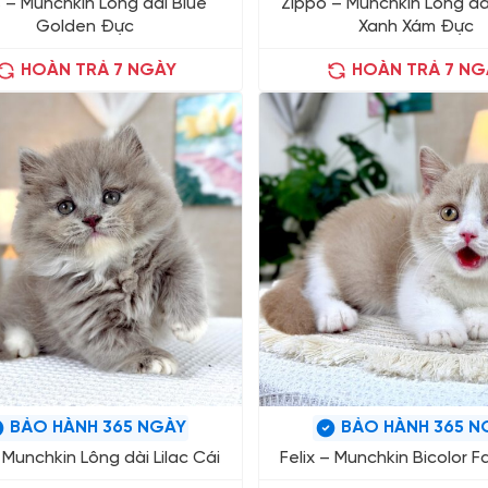
 – Munchkin Lông dài Blue
Zippo – Munchkin Lông dài
Golden Đực
Xanh Xám Đực
HOÀN TRẢ 7 NGÀY
HOÀN TRẢ 7 NG
BẢO HÀNH 365 NGÀY
BẢO HÀNH 365 N
 Munchkin Lông dài Lilac Cái
Felix – Munchkin Bicolor 