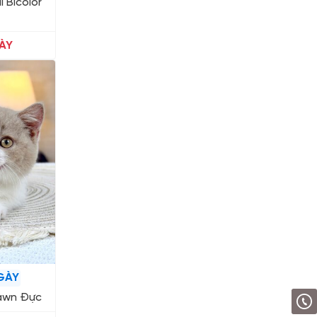
 Bicolor
ÀY
GÀY
Fawn Đực