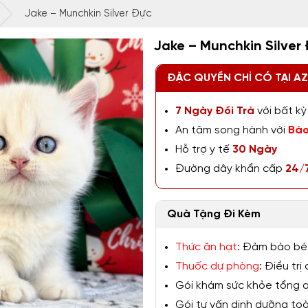
Jake – Munchkin Silver Đực
Jake – Munchkin Silver
ĐẶC QUYỀN CHỈ CÓ TẠI A
7 Ngày Đổi Trả
với bất kỳ 
An tâm song hành với
Bảo
Hỗ trợ y tế
30 Ngày
Đường dây khẩn cấp
24/
Quà Tặng Đi Kèm
Thức ăn hạt
: Đảm bảo bé
Thuốc dự phòng
: Điều tr
Gói khám sức khỏe tổng qu
Gói tư vấn dinh dưỡng toàn