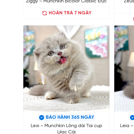
Ziggy – Munchkin Bicolor Classic Đực
Zeus
HOÀN TRẢ 7 NGÀY
BẢO HÀNH 365 NGÀY
Lexi – Munchkin Lông dài Tai cụp
Leia –
Lilac Cái