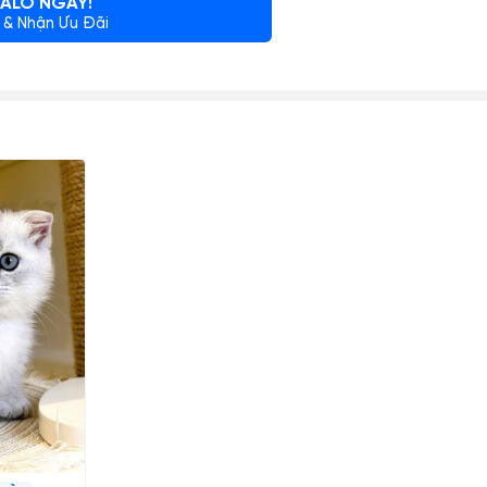
ALO NGAY!
 & Nhận Ưu Đãi