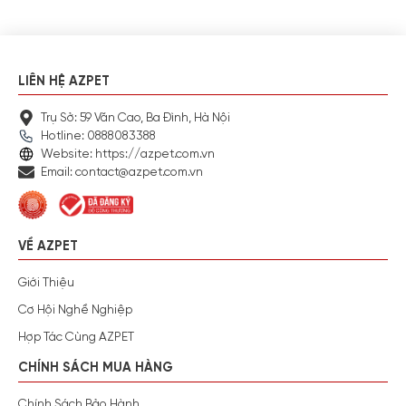
LIÊN HỆ AZPET
Trụ Sở: 59 Văn Cao, Ba Đình, Hà Nội
Hotline: 0888083388
Website: https://azpet.com.vn
Email: contact@azpet.com.vn
VỀ AZPET
Giới Thiệu
Cơ Hội Nghề Nghiệp
Hợp Tác Cùng AZPET
CHÍNH SÁCH MUA HÀNG
Chính Sách Bảo Hành