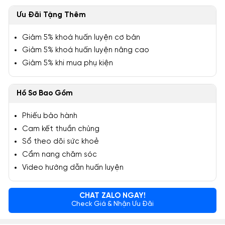
Ưu Đãi Tặng Thêm
Giảm 5% khoá huấn luyện cơ bản
Giảm 5% khoá huấn luyện nâng cao
Giảm 5% khi mua phụ kiện
Hồ Sơ Bao Gồm
Phiếu bảo hành
Cam kết thuần chủng
Sổ theo dõi sức khoẻ
Cẩm nang chăm sóc
Video hướng dẫn huấn luyện
CHAT ZALO NGAY!
Check Giá & Nhận Ưu Đãi