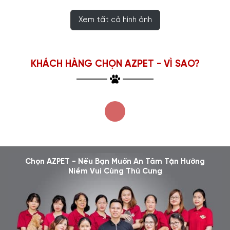
Xem tất cả hình ảnh
KHÁCH HÀNG CHỌN AZPET - VÌ SAO?
Chọn AZPET - Nếu Bạn Muốn An Tâm Tận Hưởng
Niềm Vui Cùng Thú Cưng