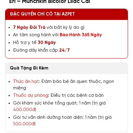
Eri – Munchkin Bicolor Lilac Cái
ĐẶC QUYỀN CHỈ CÓ TẠI AZPET
7 Ngày Đổi Trả
với bất kỳ lý do gì
An tâm song hành với
Bảo Hành 365 Ngày
Hỗ trợ y tế
30 Ngày
Đường dây khẩn cấp
24/7
Quà Tặng Đi Kèm
Thức ăn hạt
: Đảm bảo bé ăn quen thuộc, ngon
miệng
Thuốc dự phòng
: Điều trị các bệnh cơ bản
Gói khám sức khỏe tổng quát: 1 năm (trị giá
400.000đ
)
Gói tư vấn dinh dưỡng toàn diện: 1 năm (trị giá
500.000đ
)