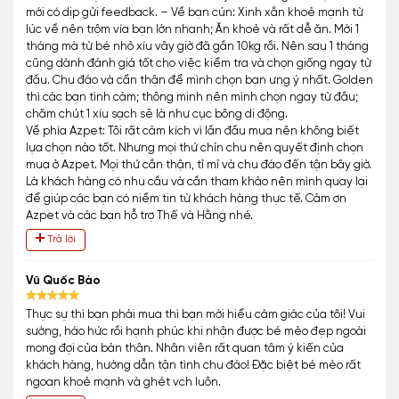
mới có dịp gửi feedback. – Về bạn cún: Xinh xắn khoẻ mạnh từ
lúc về nên trộm vía bạn lớn nhanh; Ăn khoẻ và rất dễ ăn. Mới 1
tháng mà từ bé nhỏ xíu vây giờ đã gần 10kg rồi. Nên sau 1 tháng
cũng dành đánh giá tốt cho việc kiểm tra và chọn giống ngay từ
đầu. Chu đáo và cẩn thận để mình chọn bạn ưng ý nhất. Golden
thì các bạn tình cảm; thông minh nên mình chọn ngay từ đầu;
chăm chút 1 xíu sạch sẽ là như cục bông di động.
Về phía Azpet: Tôi rất cảm kích vì lần đầu mua nên không biết
lựa chọn nào tốt. Nhưng mọi thứ chỉn chu nên quyết định chọn
mua ở Azpet. Mọi thứ cần thận, tỉ mỉ và chu đáo đến tận bây giờ.
Là khách hàng có nhu cầu và cần tham khảo nên mình quay lại
để giúp các bạn có niềm tin từ khách hàng thực tế. Cảm ơn
Azpet và các bạn hỗ trợ Thế và Hằng nhé.
Trả lời
Vũ Quốc Bảo
Thực sự thì bạn phải mua thì bạn mới hiểu cảm giác của tôi! Vui
sướng, háo hức rồi hạnh phúc khi nhận được bé mèo đẹp ngoài
mong đợi của bản thân. Nhân viên rất quan tâm ý kiến của
khách hàng, hướng dẫn tận tình chu đáo! Đặc biệt bé mèo rất
ngoan khoẻ mạnh và ghét vch luôn.