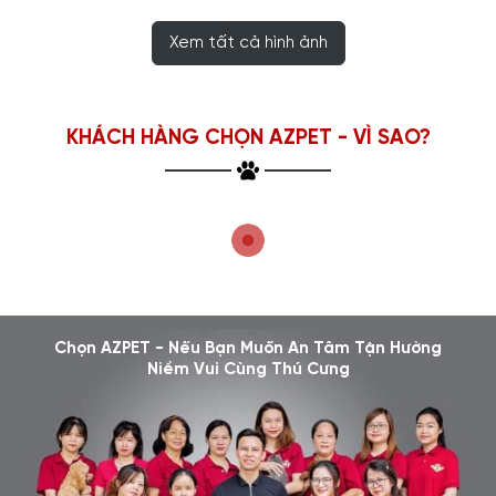
Xem tất cả hình ảnh
KHÁCH HÀNG CHỌN AZPET - VÌ SAO?
Chọn AZPET - Nếu Bạn Muốn An Tâm Tận Hưởng
Niềm Vui Cùng Thú Cưng