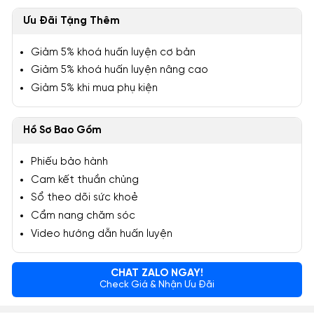
Ưu Đãi Tặng Thêm
Giảm 5% khoá huấn luyện cơ bản
Giảm 5% khoá huấn luyện nâng cao
Giảm 5% khi mua phụ kiện
Hồ Sơ Bao Gồm
Phiếu bảo hành
Cam kết thuần chủng
Sổ theo dõi sức khoẻ
Cẩm nang chăm sóc
Video hướng dẫn huấn luyện
CHAT ZALO NGAY!
Check Giá & Nhận Ưu Đãi