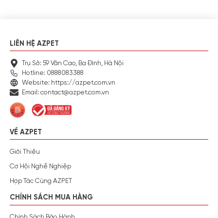
LIÊN HỆ AZPET
Trụ Sở: 59 Văn Cao, Ba Đình, Hà Nội
Hotline: 0888083388
Website: https://azpet.com.vn
Email: contact@azpet.com.vn
VỀ AZPET
Giới Thiệu
Cơ Hội Nghề Nghiệp
Hợp Tác Cùng AZPET
CHÍNH SÁCH MUA HÀNG
Chính Sách Bảo Hành