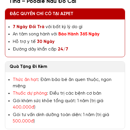
Tina – Poodle Nâu Đỏ Cái
ĐẶC QUYỀN CHỈ CÓ TẠI AZPET
7 Ngày Đổi Trả
với bất kỳ lý do gì
An tâm song hành với
Bảo Hành 365 Ngày
Hỗ trợ y tế
30 Ngày
Đường dây khẩn cấp
24/7
Quà Tặng Đi Kèm
Thức ăn hạt
: Đảm bảo bé ăn quen thuộc, ngon
miệng
Thuốc dự phòng
: Điều trị các bệnh cơ bản
Gói khám sức khỏe tổng quát: 1 năm (trị giá
400.000đ
)
Gói tư vấn dinh dưỡng toàn diện: 1 năm (trị giá
500.000đ
)