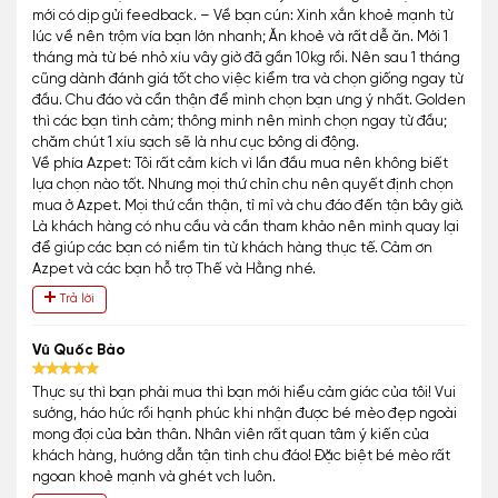
mới có dịp gửi feedback. – Về bạn cún: Xinh xắn khoẻ mạnh từ
lúc về nên trộm vía bạn lớn nhanh; Ăn khoẻ và rất dễ ăn. Mới 1
tháng mà từ bé nhỏ xíu vây giờ đã gần 10kg rồi. Nên sau 1 tháng
cũng dành đánh giá tốt cho việc kiểm tra và chọn giống ngay từ
đầu. Chu đáo và cẩn thận để mình chọn bạn ưng ý nhất. Golden
thì các bạn tình cảm; thông minh nên mình chọn ngay từ đầu;
chăm chút 1 xíu sạch sẽ là như cục bông di động.
Về phía Azpet: Tôi rất cảm kích vì lần đầu mua nên không biết
lựa chọn nào tốt. Nhưng mọi thứ chỉn chu nên quyết định chọn
mua ở Azpet. Mọi thứ cần thận, tỉ mỉ và chu đáo đến tận bây giờ.
Là khách hàng có nhu cầu và cần tham khảo nên mình quay lại
để giúp các bạn có niềm tin từ khách hàng thực tế. Cảm ơn
Azpet và các bạn hỗ trợ Thế và Hằng nhé.
Trả lời
Vũ Quốc Bảo
Thực sự thì bạn phải mua thì bạn mới hiểu cảm giác của tôi! Vui
sướng, háo hức rồi hạnh phúc khi nhận được bé mèo đẹp ngoài
mong đợi của bản thân. Nhân viên rất quan tâm ý kiến của
khách hàng, hướng dẫn tận tình chu đáo! Đặc biệt bé mèo rất
ngoan khoẻ mạnh và ghét vch luôn.