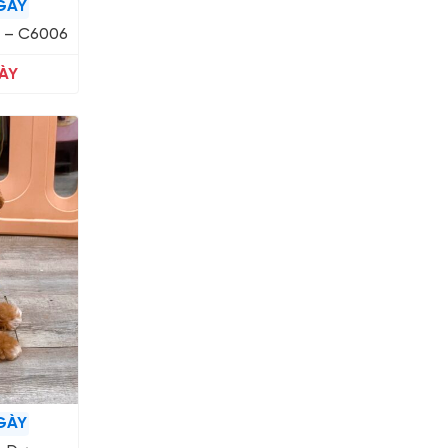
GÀY
c – C6006
ÀY
GÀY