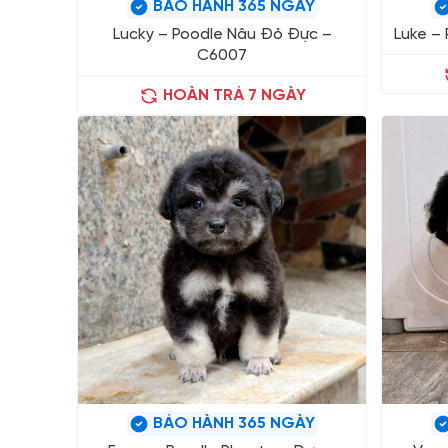
BẢO HÀNH 365 NGÀY
Lucky – Poodle Nâu Đỏ Đực –
Luke –
C6007
HOÀN TRẢ 7 NGÀY
BẢO HÀNH 365 NGÀY