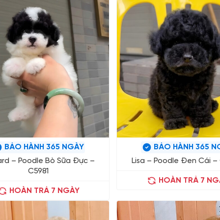
BẢO HÀNH 365 NGÀY
BẢO HÀNH 365 N
ard – Poodle Bò Sữa Đực –
Lisa – Poodle Đen Cái 
C5981
HOÀN TRẢ 7 NG
HOÀN TRẢ 7 NGÀY