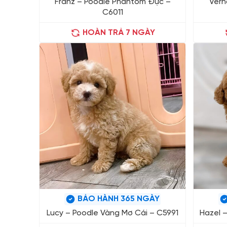
Franz – Poodle Phantom Đực –
Vern
C6011
HOÀN TRẢ 7 NGÀY
BẢO HÀNH 365 NGÀY
Lucy – Poodle Vàng Mơ Cái – C5991
Hazel 