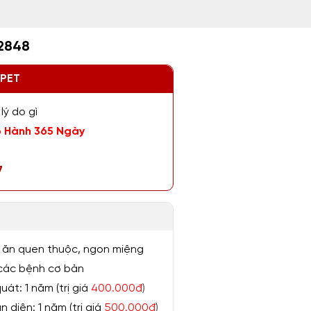
12848
ZPET
lý do gì
 Hành 365 Ngày
7
 ăn quen thuộc, ngon miệng
ị các bệnh cơ bản
át: 1 năm (trị giá
400.000đ
)
 diện: 1 năm (trị giá
500.000đ
)