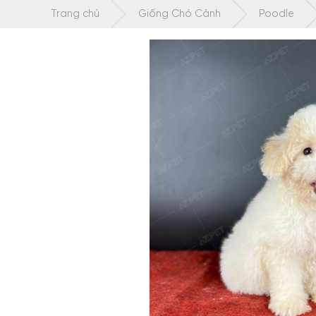
Chuyển
Trang chủ
Giống Chó Cảnh
Poodle
tới
nội
dung