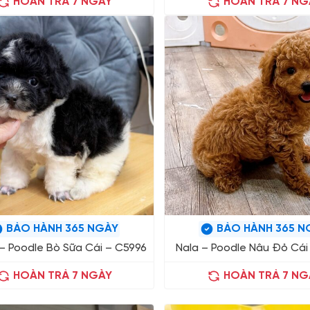
HOÀN TRẢ 7 NGÀY
HOÀN TRẢ 7 NG
BẢO HÀNH 365 NGÀY
BẢO HÀNH 365 N
 – Poodle Bò Sữa Cái – C5996
Nala – Poodle Nâu Đỏ Cái
HOÀN TRẢ 7 NGÀY
HOÀN TRẢ 7 NG