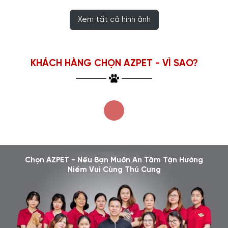
Xem tất cả hình ảnh
KHÁCH HÀNG CHỌN AZPET - VÌ SAO?
Chọn AZPET - Nếu Bạn Muốn An Tâm Tận Hưởng
Niềm Vui Cùng Thú Cưng