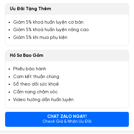
Ưu Đãi Tặng Thêm
Giảm 5% khoá huấn luyện cơ bản
Giảm 5% khoá huấn luyện nâng cao
Giảm 5% khi mua phụ kiện
Hồ Sơ Bao Gồm
Phiếu bảo hành
Cam kết thuần chủng
Sổ theo dõi sức khoẻ
Cẩm nang chăm sóc
Video hướng dẫn huấn luyện
CHAT ZALO NGAY!
Check Giá & Nhận Ưu Đãi