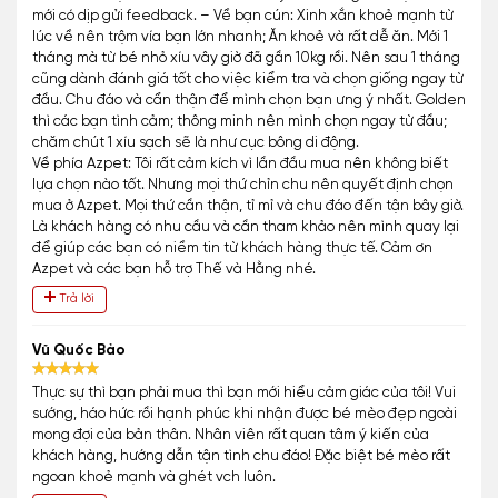
mới có dịp gửi feedback. – Về bạn cún: Xinh xắn khoẻ mạnh từ
lúc về nên trộm vía bạn lớn nhanh; Ăn khoẻ và rất dễ ăn. Mới 1
tháng mà từ bé nhỏ xíu vây giờ đã gần 10kg rồi. Nên sau 1 tháng
cũng dành đánh giá tốt cho việc kiểm tra và chọn giống ngay từ
đầu. Chu đáo và cẩn thận để mình chọn bạn ưng ý nhất. Golden
thì các bạn tình cảm; thông minh nên mình chọn ngay từ đầu;
chăm chút 1 xíu sạch sẽ là như cục bông di động.
Về phía Azpet: Tôi rất cảm kích vì lần đầu mua nên không biết
lựa chọn nào tốt. Nhưng mọi thứ chỉn chu nên quyết định chọn
mua ở Azpet. Mọi thứ cần thận, tỉ mỉ và chu đáo đến tận bây giờ.
Là khách hàng có nhu cầu và cần tham khảo nên mình quay lại
để giúp các bạn có niềm tin từ khách hàng thực tế. Cảm ơn
Azpet và các bạn hỗ trợ Thế và Hằng nhé.
Trả lời
Vũ Quốc Bảo
Thực sự thì bạn phải mua thì bạn mới hiểu cảm giác của tôi! Vui
sướng, háo hức rồi hạnh phúc khi nhận được bé mèo đẹp ngoài
mong đợi của bản thân. Nhân viên rất quan tâm ý kiến của
khách hàng, hướng dẫn tận tình chu đáo! Đặc biệt bé mèo rất
ngoan khoẻ mạnh và ghét vch luôn.