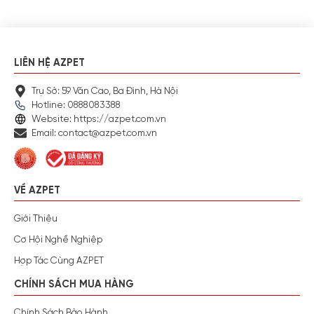
LIÊN HỆ AZPET
Trụ Sở: 59 Văn Cao, Ba Đình, Hà Nội
Hotline: 0888083388
Website: https://azpet.com.vn
Email: contact@azpet.com.vn
VỀ AZPET
Giới Thiệu
Cơ Hội Nghề Nghiệp
Hợp Tác Cùng AZPET
CHÍNH SÁCH MUA HÀNG
Chính Sách Bảo Hành