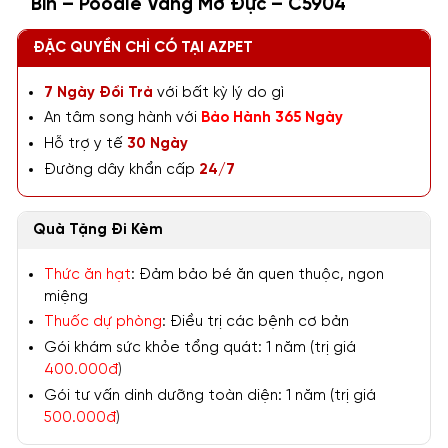
Bin – Poodle Vàng Mơ Đực – C5904
ĐẶC QUYỀN CHỈ CÓ TẠI AZPET
7 Ngày Đổi Trả
với bất kỳ lý do gì
An tâm song hành với
Bảo Hành 365 Ngày
Hỗ trợ y tế
30 Ngày
Đường dây khẩn cấp
24/7
Quà Tặng Đi Kèm
Thức ăn hạt
: Đảm bảo bé ăn quen thuộc, ngon
miệng
Thuốc dự phòng
: Điều trị các bệnh cơ bản
Gói khám sức khỏe tổng quát: 1 năm (trị giá
400.000đ
)
Gói tư vấn dinh dưỡng toàn diện: 1 năm (trị giá
500.000đ
)