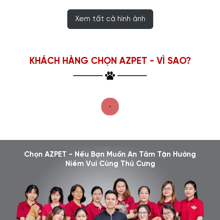
Xem tất cả hình ảnh
KHÁCH HÀNG CHỌN AZPET - VÌ SAO?
Chọn AZPET - Nếu Bạn Muốn An Tâm Tận Hưởng
Niềm Vui Cùng Thú Cưng