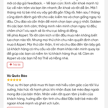
mới có dịp gửi feedback. – Về bạn cún: Xinh xắn khoẻ mạnh từ
lúc về nên trộm vía bạn lớn nhanh; Ăn khoẻ và rất dễ ăn. Mới 1
tháng mà từ bé nhỏ xíu vây giờ đã gần 10kg rồi. Nên sau 1 tháng
cũng dành đánh giá tốt cho việc kiểm tra và chọn giống ngay từ
đầu. Chu đáo và cẩn thận để mình chọn bạn ưng ý nhất. Golden
thì các bạn tình cảm; thông minh nên mình chọn ngay từ đầu;
chăm chút 1 xíu sạch sẽ là như cục bông di động.
Về phía Azpet: Tôi rất cảm kích vì lần đầu mua nên không biết
lựa chọn nào tốt. Nhưng mọi thứ chỉn chu nên quyết định chọn
mua ở Azpet. Mọi thứ cần thận, tỉ mỉ và chu đáo đến tận bây giờ.
Là khách hàng có nhu cầu và cần tham khảo nên mình quay lại
để giúp các bạn có niềm tin từ khách hàng thực tế. Cảm ơn
Azpet và các bạn hỗ trợ Thế và Hằng nhé.
Trả lời
Vũ Quốc Bảo
Thực sự thì bạn phải mua thì bạn mới hiểu cảm giác của tôi! Vui
sướng, háo hức rồi hạnh phúc khi nhận được bé mèo đẹp ngoài
mong đợi của bản thân. Nhân viên rất quan tâm ý kiến của
khách hàng, hướng dẫn tận tình chu đáo! Đặc biệt bé mèo rất
ngoan khoẻ mạnh và ghét vch luôn.