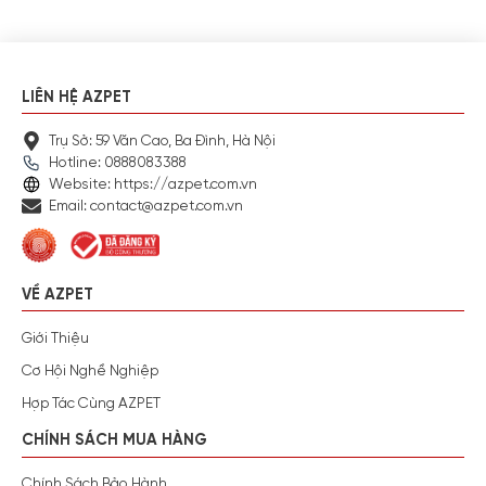
LIÊN HỆ AZPET
Trụ Sở: 59 Văn Cao, Ba Đình, Hà Nội
Hotline: 0888083388
Website: https://azpet.com.vn
Email: contact@azpet.com.vn
VỀ AZPET
Giới Thiệu
Cơ Hội Nghề Nghiệp
Hợp Tác Cùng AZPET
CHÍNH SÁCH MUA HÀNG
Chính Sách Bảo Hành