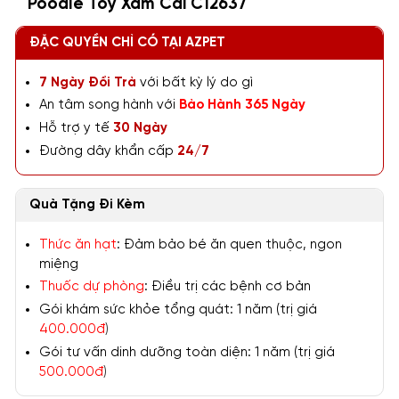
Poodle Toy Xám Cái C12637
ĐẶC QUYỀN CHỈ CÓ TẠI AZPET
7 Ngày Đổi Trả
với bất kỳ lý do gì
An tâm song hành với
Bảo Hành 365 Ngày
Hỗ trợ y tế
30 Ngày
Đường dây khẩn cấp
24/7
Quà Tặng Đi Kèm
Thức ăn hạt
: Đảm bảo bé ăn quen thuộc, ngon
miệng
Thuốc dự phòng
: Điều trị các bệnh cơ bản
Gói khám sức khỏe tổng quát: 1 năm (trị giá
400.000đ
)
Gói tư vấn dinh dưỡng toàn diện: 1 năm (trị giá
500.000đ
)