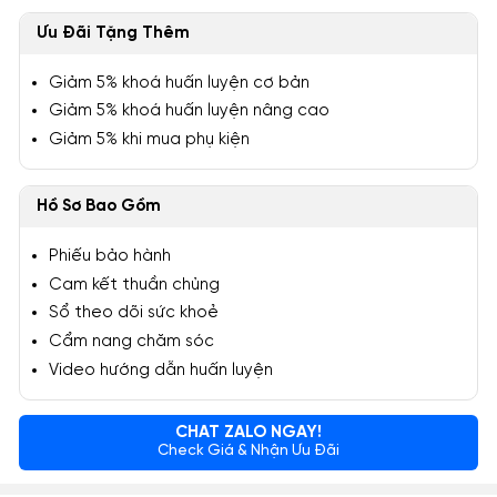
Ưu Đãi Tặng Thêm
Giảm 5% khoá huấn luyện cơ bản
Giảm 5% khoá huấn luyện nâng cao
Giảm 5% khi mua phụ kiện
Hồ Sơ Bao Gồm
Phiếu bảo hành
Cam kết thuần chủng
Sổ theo dõi sức khoẻ
Cẩm nang chăm sóc
Video hướng dẫn huấn luyện
CHAT ZALO NGAY!
Check Giá & Nhận Ưu Đãi