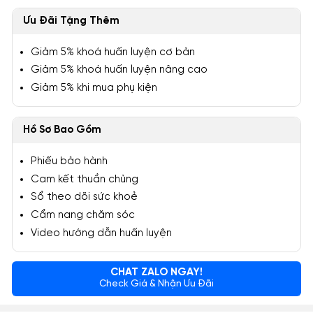
Ưu Đãi Tặng Thêm
Giảm 5% khoá huấn luyện cơ bản
Giảm 5% khoá huấn luyện nâng cao
Giảm 5% khi mua phụ kiện
Hồ Sơ Bao Gồm
Phiếu bảo hành
Cam kết thuần chủng
Sổ theo dõi sức khoẻ
Cẩm nang chăm sóc
Video hướng dẫn huấn luyện
CHAT ZALO NGAY!
Check Giá & Nhận Ưu Đãi