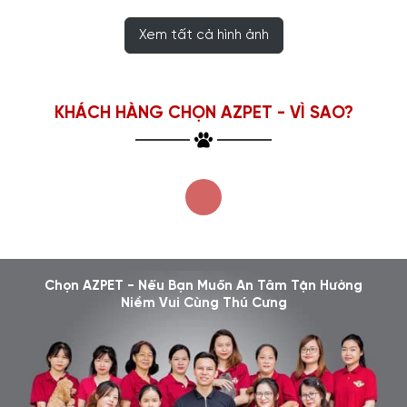
Xem tất cả hình ảnh
KHÁCH HÀNG CHỌN AZPET - VÌ SAO?
Chọn AZPET - Nếu Bạn Muốn An Tâm Tận Hưởng
Niềm Vui Cùng Thú Cưng