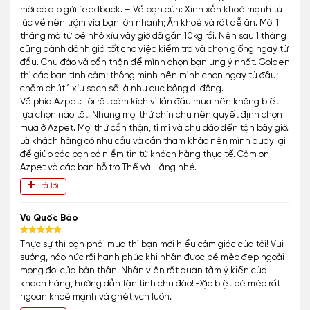
mới có dịp gửi feedback. – Về bạn cún: Xinh xắn khoẻ mạnh từ
lúc về nên trộm vía bạn lớn nhanh; Ăn khoẻ và rất dễ ăn. Mới 1
tháng mà từ bé nhỏ xíu vây giờ đã gần 10kg rồi. Nên sau 1 tháng
cũng dành đánh giá tốt cho việc kiểm tra và chọn giống ngay từ
đầu. Chu đáo và cẩn thận để mình chọn bạn ưng ý nhất. Golden
thì các bạn tình cảm; thông minh nên mình chọn ngay từ đầu;
chăm chút 1 xíu sạch sẽ là như cục bông di động.
Về phía Azpet: Tôi rất cảm kích vì lần đầu mua nên không biết
lựa chọn nào tốt. Nhưng mọi thứ chỉn chu nên quyết định chọn
mua ở Azpet. Mọi thứ cần thận, tỉ mỉ và chu đáo đến tận bây giờ.
Là khách hàng có nhu cầu và cần tham khảo nên mình quay lại
để giúp các bạn có niềm tin từ khách hàng thực tế. Cảm ơn
Azpet và các bạn hỗ trợ Thế và Hằng nhé.
Trả lời
Vũ Quốc Bảo
Thực sự thì bạn phải mua thì bạn mới hiểu cảm giác của tôi! Vui
sướng, háo hức rồi hạnh phúc khi nhận được bé mèo đẹp ngoài
mong đợi của bản thân. Nhân viên rất quan tâm ý kiến của
khách hàng, hướng dẫn tận tình chu đáo! Đặc biệt bé mèo rất
ngoan khoẻ mạnh và ghét vch luôn.