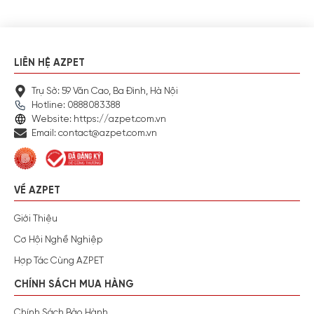
LIÊN HỆ AZPET
Trụ Sở: 59 Văn Cao, Ba Đình, Hà Nội
Hotline: 0888083388
Website: https://azpet.com.vn
Email: contact@azpet.com.vn
VỀ AZPET
Giới Thiệu
Cơ Hội Nghề Nghiệp
Hợp Tác Cùng AZPET
CHÍNH SÁCH MUA HÀNG
Chính Sách Bảo Hành