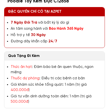
Poodle Toy Kem Đực C12658
ĐẶC QUYỀN CHỈ CÓ TẠI AZPET
7 Ngày Đổi Trả
với bất kỳ lý do gì
An tâm song hành với
Bảo Hành 365 Ngày
Hỗ trợ y tế
30 Ngày
Đường dây khẩn cấp
24/7
Quà Tặng Đi Kèm
Thức ăn hạt
: Đảm bảo bé ăn quen thuộc, ngon
miệng
Thuốc dự phòng
: Điều trị các bệnh cơ bản
Gói khám sức khỏe tổng quát: 1 năm (trị giá
400.000đ
)
Gói tư vấn dinh dưỡng toàn diện: 1 năm (trị giá
500.000đ
)