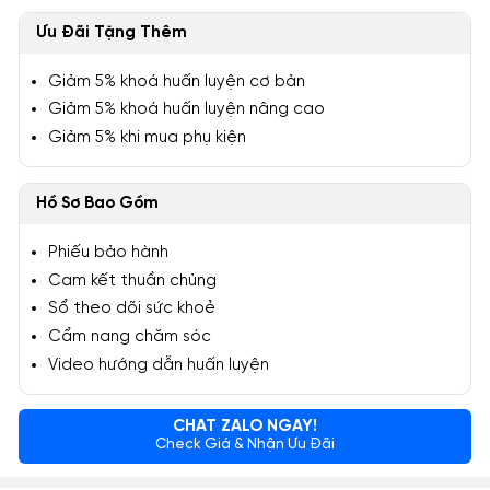
Ưu Đãi Tặng Thêm
Giảm 5% khoá huấn luyện cơ bản
Giảm 5% khoá huấn luyện nâng cao
Giảm 5% khi mua phụ kiện
Hồ Sơ Bao Gồm
Phiếu bảo hành
Cam kết thuần chủng
Sổ theo dõi sức khoẻ
Cẩm nang chăm sóc
Video hướng dẫn huấn luyện
CHAT ZALO NGAY!
Check Giá & Nhận Ưu Đãi