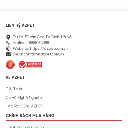
LIÊN HỆ AZPET
Trụ Sở: 59 Văn Cao, Ba Đình, Hà Nội
Hotline: 0888083388
Website: https://azpet.com.vn
Email: contact@azpet.com.vn
VỀ AZPET
Giới Thiệu
Cơ Hội Nghề Nghiệp
Hợp Tác Cùng AZPET
CHÍNH SÁCH MUA HÀNG
Chính Sách Bảo Hành