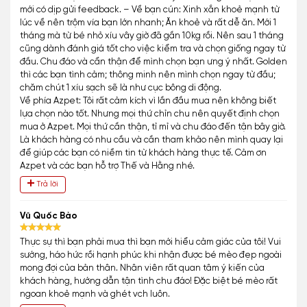
mới có dịp gửi feedback. – Về bạn cún: Xinh xắn khoẻ mạnh từ
lúc về nên trộm vía bạn lớn nhanh; Ăn khoẻ và rất dễ ăn. Mới 1
tháng mà từ bé nhỏ xíu vây giờ đã gần 10kg rồi. Nên sau 1 tháng
cũng dành đánh giá tốt cho việc kiểm tra và chọn giống ngay từ
đầu. Chu đáo và cẩn thận để mình chọn bạn ưng ý nhất. Golden
thì các bạn tình cảm; thông minh nên mình chọn ngay từ đầu;
chăm chút 1 xíu sạch sẽ là như cục bông di động.
Về phía Azpet: Tôi rất cảm kích vì lần đầu mua nên không biết
lựa chọn nào tốt. Nhưng mọi thứ chỉn chu nên quyết định chọn
mua ở Azpet. Mọi thứ cần thận, tỉ mỉ và chu đáo đến tận bây giờ.
Là khách hàng có nhu cầu và cần tham khảo nên mình quay lại
để giúp các bạn có niềm tin từ khách hàng thực tế. Cảm ơn
Azpet và các bạn hỗ trợ Thế và Hằng nhé.
Trả lời
Vũ Quốc Bảo
Thực sự thì bạn phải mua thì bạn mới hiểu cảm giác của tôi! Vui
sướng, háo hức rồi hạnh phúc khi nhận được bé mèo đẹp ngoài
mong đợi của bản thân. Nhân viên rất quan tâm ý kiến của
khách hàng, hướng dẫn tận tình chu đáo! Đặc biệt bé mèo rất
ngoan khoẻ mạnh và ghét vch luôn.