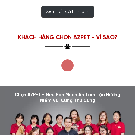
Xem tất cả hình ảnh
KHÁCH HÀNG CHỌN AZPET - VÌ SAO?
Chọn AZPET - Nếu Bạn Muốn An Tâm Tận Hưởng
Niềm Vui Cùng Thú Cưng