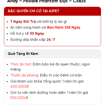
Andy – Poodle Phantom Đực – C5835
ĐẶC QUYỀN CHỈ CÓ TẠI AZPET
7 Ngày Đổi Trả
với bất kỳ lý do gì
An tâm song hành với
Bảo Hành 365 Ngày
Hỗ trợ y tế
30 Ngày
Đường dây khẩn cấp
24/7
Quà Tặng Đi Kèm
Thức ăn hạt
: Đảm bảo bé ăn quen thuộc, ngon
miệng
Thuốc dự phòng
: Điều trị các bệnh cơ bản
Gói khám sức khỏe tổng quát: 1 năm (trị giá
400.000đ
)
Gói tư vấn dinh dưỡng toàn diện: 1 năm (trị giá
500.000đ
)