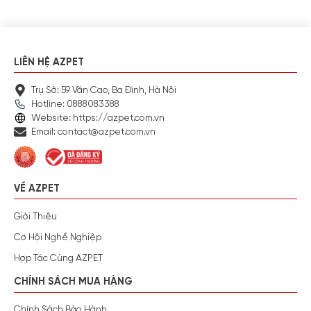
LIÊN HỆ AZPET
Trụ Sở: 59 Văn Cao, Ba Đình, Hà Nội
Hotline: 0888083388
Website: https://azpet.com.vn
Email: contact@azpet.com.vn
VỀ AZPET
Giới Thiệu
Cơ Hội Nghề Nghiệp
Hợp Tác Cùng AZPET
CHÍNH SÁCH MUA HÀNG
Chính Sách Bảo Hành