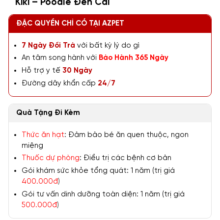
Kiki – Poodle Đen Cái
ĐẶC QUYỀN CHỈ CÓ TẠI AZPET
7 Ngày Đổi Trả
với bất kỳ lý do gì
An tâm song hành với
Bảo Hành 365 Ngày
Hỗ trợ y tế
30 Ngày
Đường dây khẩn cấp
24/7
Quà Tặng Đi Kèm
Thức ăn hạt
: Đảm bảo bé ăn quen thuộc, ngon
miệng
Thuốc dự phòng
: Điều trị các bệnh cơ bản
Gói khám sức khỏe tổng quát: 1 năm (trị giá
400.000đ
)
Gói tư vấn dinh dưỡng toàn diện: 1 năm (trị giá
500.000đ
)