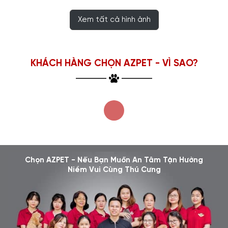
Xem tất cả hình ảnh
KHÁCH HÀNG CHỌN AZPET - VÌ SAO?
Chọn AZPET - Nếu Bạn Muốn An Tâm Tận Hưởng
Niềm Vui Cùng Thú Cưng