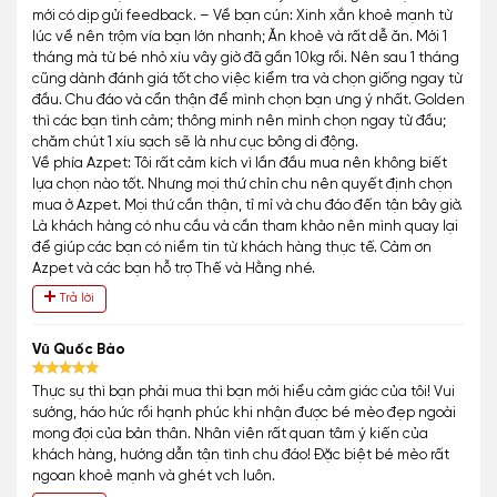
mới có dịp gửi feedback. – Về bạn cún: Xinh xắn khoẻ mạnh từ
lúc về nên trộm vía bạn lớn nhanh; Ăn khoẻ và rất dễ ăn. Mới 1
tháng mà từ bé nhỏ xíu vây giờ đã gần 10kg rồi. Nên sau 1 tháng
cũng dành đánh giá tốt cho việc kiểm tra và chọn giống ngay từ
đầu. Chu đáo và cẩn thận để mình chọn bạn ưng ý nhất. Golden
thì các bạn tình cảm; thông minh nên mình chọn ngay từ đầu;
chăm chút 1 xíu sạch sẽ là như cục bông di động.
Về phía Azpet: Tôi rất cảm kích vì lần đầu mua nên không biết
lựa chọn nào tốt. Nhưng mọi thứ chỉn chu nên quyết định chọn
mua ở Azpet. Mọi thứ cần thận, tỉ mỉ và chu đáo đến tận bây giờ.
Là khách hàng có nhu cầu và cần tham khảo nên mình quay lại
để giúp các bạn có niềm tin từ khách hàng thực tế. Cảm ơn
Azpet và các bạn hỗ trợ Thế và Hằng nhé.
Trả lời
Vũ Quốc Bảo
Thực sự thì bạn phải mua thì bạn mới hiểu cảm giác của tôi! Vui
sướng, háo hức rồi hạnh phúc khi nhận được bé mèo đẹp ngoài
mong đợi của bản thân. Nhân viên rất quan tâm ý kiến của
khách hàng, hướng dẫn tận tình chu đáo! Đặc biệt bé mèo rất
ngoan khoẻ mạnh và ghét vch luôn.