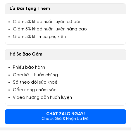
Ưu Đãi Tặng Thêm
Giảm 5% khoá huấn luyện cơ bản
Giảm 5% khoá huấn luyện nâng cao
Giảm 5% khi mua phụ kiện
Hồ Sơ Bao Gồm
Phiếu bảo hành
Cam kết thuần chủng
Sổ theo dõi sức khoẻ
Cẩm nang chăm sóc
Video hướng dẫn huấn luyện
CHAT ZALO NGAY!
Check Giá & Nhận Ưu Đãi