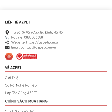
LIÊN HỆ AZPET
Trụ Sở: 59 Văn Cao, Ba Đình, Hà Nội
Hotline: 0888083388
Website: https://azpet.com.vn
Email: contact@azpet.com.vn
VỀ AZPET
Giới Thiệu
Cơ Hội Nghề Nghiệp
Hợp Tác Cùng AZPET
CHÍNH SÁCH MUA HÀNG
Chính Sách Bảo Hành