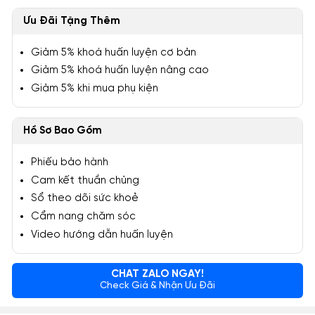
Ưu Đãi Tặng Thêm
Giảm 5% khoá huấn luyện cơ bản
Giảm 5% khoá huấn luyện nâng cao
Giảm 5% khi mua phụ kiện
Hồ Sơ Bao Gồm
Phiếu bảo hành
Cam kết thuần chủng
Sổ theo dõi sức khoẻ
Cẩm nang chăm sóc
Video hướng dẫn huấn luyện
CHAT ZALO NGAY!
Check Giá & Nhận Ưu Đãi