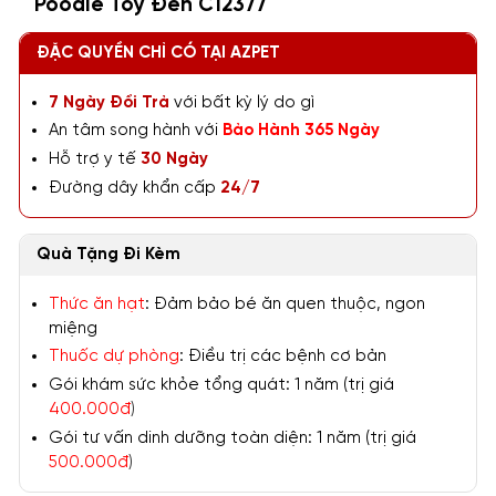
Poodle Toy Đen C12377
ĐẶC QUYỀN CHỈ CÓ TẠI AZPET
7 Ngày Đổi Trả
với bất kỳ lý do gì
An tâm song hành với
Bảo Hành 365 Ngày
Hỗ trợ y tế
30 Ngày
Đường dây khẩn cấp
24/7
Quà Tặng Đi Kèm
Thức ăn hạt
: Đảm bảo bé ăn quen thuộc, ngon
miệng
Thuốc dự phòng
: Điều trị các bệnh cơ bản
Gói khám sức khỏe tổng quát: 1 năm (trị giá
400.000đ
)
Gói tư vấn dinh dưỡng toàn diện: 1 năm (trị giá
500.000đ
)