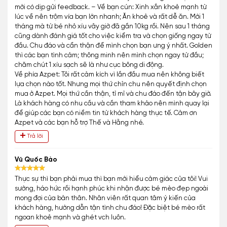
mới có dịp gửi feedback. – Về bạn cún: Xinh xắn khoẻ mạnh từ
lúc về nên trộm vía bạn lớn nhanh; Ăn khoẻ và rất dễ ăn. Mới 1
tháng mà từ bé nhỏ xíu vây giờ đã gần 10kg rồi. Nên sau 1 tháng
cũng dành đánh giá tốt cho việc kiểm tra và chọn giống ngay từ
đầu. Chu đáo và cẩn thận để mình chọn bạn ưng ý nhất. Golden
thì các bạn tình cảm; thông minh nên mình chọn ngay từ đầu;
chăm chút 1 xíu sạch sẽ là như cục bông di động.
Về phía Azpet: Tôi rất cảm kích vì lần đầu mua nên không biết
lựa chọn nào tốt. Nhưng mọi thứ chỉn chu nên quyết định chọn
mua ở Azpet. Mọi thứ cần thận, tỉ mỉ và chu đáo đến tận bây giờ.
Là khách hàng có nhu cầu và cần tham khảo nên mình quay lại
để giúp các bạn có niềm tin từ khách hàng thực tế. Cảm ơn
Azpet và các bạn hỗ trợ Thế và Hằng nhé.
Trả lời
Vũ Quốc Bảo
Thực sự thì bạn phải mua thì bạn mới hiểu cảm giác của tôi! Vui
sướng, háo hức rồi hạnh phúc khi nhận được bé mèo đẹp ngoài
mong đợi của bản thân. Nhân viên rất quan tâm ý kiến của
khách hàng, hướng dẫn tận tình chu đáo! Đặc biệt bé mèo rất
ngoan khoẻ mạnh và ghét vch luôn.