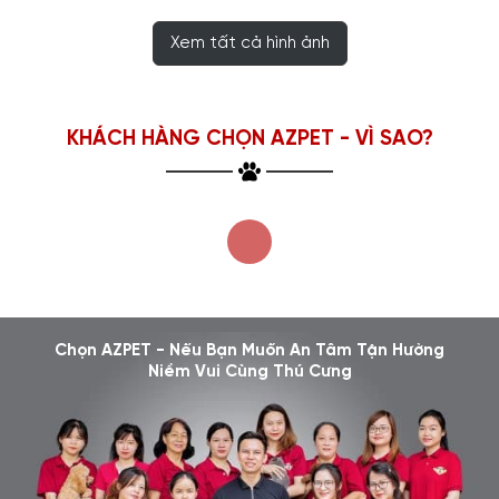
Xem tất cả hình ảnh
KHÁCH HÀNG CHỌN AZPET - VÌ SAO?
Chọn AZPET - Nếu Bạn Muốn An Tâm Tận Hưởng
Niềm Vui Cùng Thú Cưng