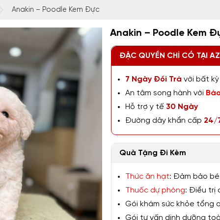
Anakin – Poodle Kem Đực
Anakin – Poodle Kem Đ
ĐẶC QUYỀN CHỈ CÓ TẠI A
7 Ngày Đổi Trả
với bất kỳ 
An tâm song hành với
Bảo
Hỗ trợ y tế
30 Ngày
Đường dây khẩn cấp
24/
Quà Tặng Đi Kèm
Thức ăn hạt
: Đảm bảo bé
Thuốc dự phòng
: Điều tr
Gói khám sức khỏe tổng qu
Gói tư vấn dinh dưỡng toàn