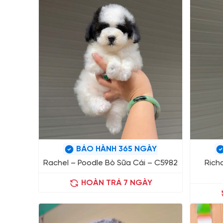
BẢO HÀNH 365 NGÀY
Rachel – Poodle Bò Sữa Cái – C5982
Rich
HOÀN TRẢ 7 NGÀY