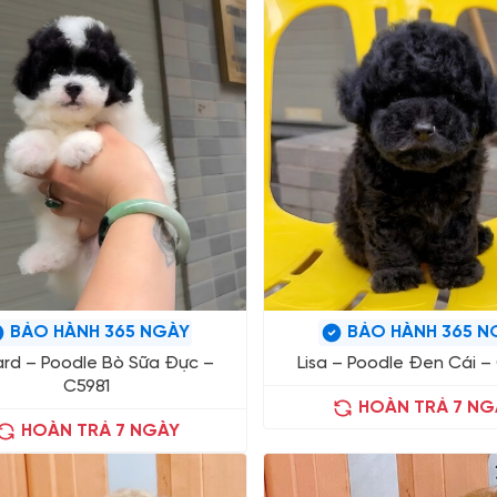
BẢO HÀNH 365 NGÀY
BẢO HÀNH 365 N
ard – Poodle Bò Sữa Đực –
Lisa – Poodle Đen Cái 
C5981
HOÀN TRẢ 7 NG
HOÀN TRẢ 7 NGÀY