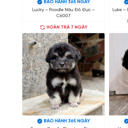
BẢO HÀNH 365 NGÀY
Lucky – Poodle Nâu Đỏ Đực –
Luke –
C6007
HOÀN TRẢ 7 NGÀY
BẢO HÀNH 365 NGÀY