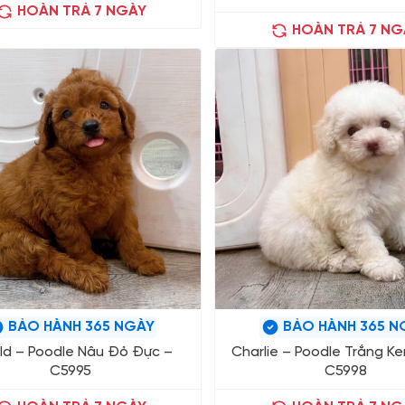
HOÀN TRẢ 7 NGÀY
HOÀN TRẢ 7 NG
BẢO HÀNH 365 NGÀY
BẢO HÀNH 365 N
ld – Poodle Nâu Đỏ Đực –
Charlie – Poodle Trắng K
C5995
C5998