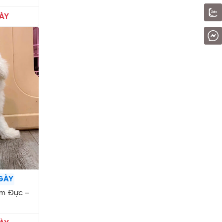
ÀY
GÀY
em Đực –