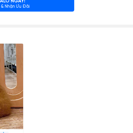
ALO NGAY!
 & Nhận Ưu Đãi