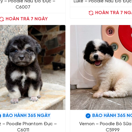
ky – Poodle Nâu Đỏ Đực –
Luke – Poodle Nâu Đỏ Đự
C6007
HOÀN TRẢ 7 NG
HOÀN TRẢ 7 NGÀY
BẢO HÀNH 365 NGÀY
BẢO HÀNH 365 N
z – Poodle Phantom Đực –
Vernon – Poodle Bò Sữa
C6011
C5999