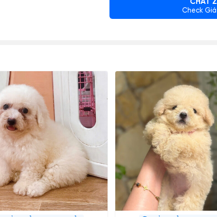
CHAT Z
Check Giá