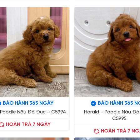
BẢO HÀNH 365 NGÀY
BẢO HÀNH 365 N
– Poodle Nâu Đỏ Đực – C5994
Harald – Poodle Nâu Đỏ
C5995
HOÀN TRẢ 7 NGÀY
HOÀN TRẢ 7 NG