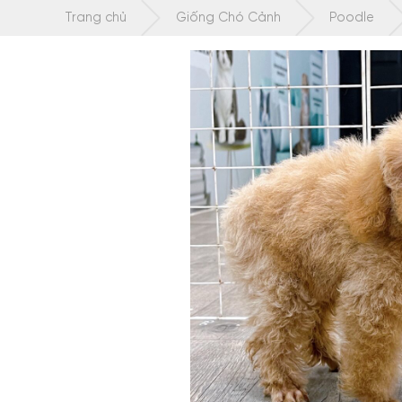
Chuyển
Trang chủ
Giống Chó Cảnh
Poodle
tới
nội
dung