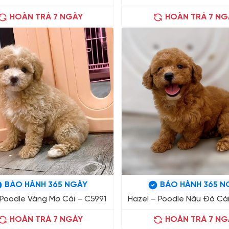
HOÀN TRẢ 7 NGÀY
HOÀN TRẢ 7 NG
BẢO HÀNH 365 NGÀY
BẢO HÀNH 365 N
 Poodle Vàng Mơ Cái – C5991
Hazel – Poodle Nâu Đỏ Cá
HOÀN TRẢ 7 NGÀY
HOÀN TRẢ 7 NG