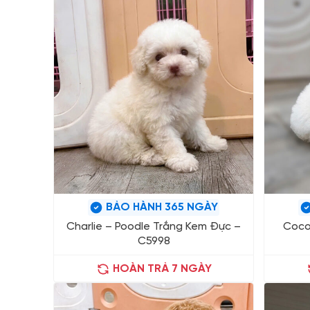
BẢO HÀNH 365 NGÀY
Charlie – Poodle Trắng Kem Đực –
Coco
C5998
HOÀN TRẢ 7 NGÀY