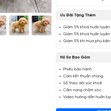
Ưu Đãi Tặng Thêm
Giảm 5% khoá huấn luyện
1/5
Giảm 5% khoá huấn luyện
Giảm 5% khi mua phụ kiện
Hồ Sơ Bao Gồm
Phiếu bảo hành
Cam kết thuần chủng
Sổ theo dõi sức khoẻ
Cẩm nang chăm sóc
Video hướng dẫn huấn lu