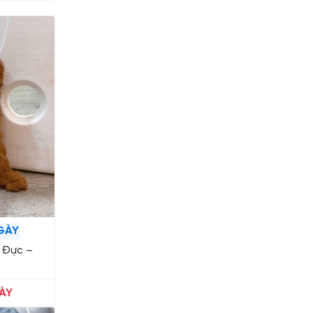
GÀY
 Đực –
ÀY