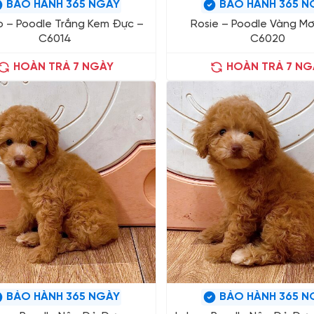
BẢO HÀNH 365 NGÀY
BẢO HÀNH 365 N
 – Poodle Trắng Kem Đực –
Rosie – Poodle Vàng Mơ
C6014
C6020
HOÀN TRẢ 7 NGÀY
HOÀN TRẢ 7 NG
BẢO HÀNH 365 NGÀY
BẢO HÀNH 365 N