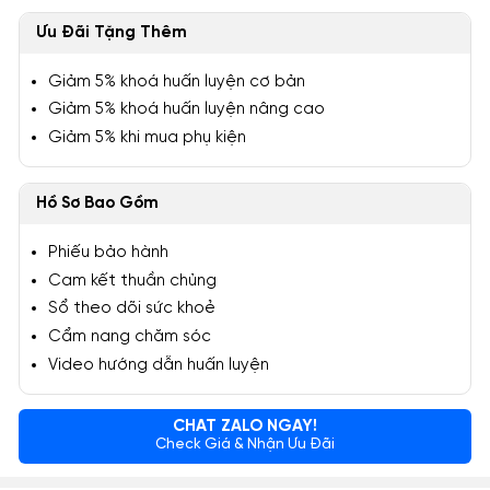
Ưu Đãi Tặng Thêm
Giảm 5% khoá huấn luyện cơ bản
Giảm 5% khoá huấn luyện nâng cao
Giảm 5% khi mua phụ kiện
Hồ Sơ Bao Gồm
Phiếu bảo hành
Cam kết thuần chủng
Sổ theo dõi sức khoẻ
Cẩm nang chăm sóc
Video hướng dẫn huấn luyện
CHAT ZALO NGAY!
Check Giá & Nhận Ưu Đãi