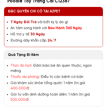
Poodle Toy Trắng Cái C12387
ĐẶC QUYỀN CHỈ CÓ TẠI AZPET
7 Ngày Đổi Trả
với bất kỳ lý do gì
An tâm song hành với
Bảo Hành 365 Ngày
Hỗ trợ y tế
30 Ngày
Đường dây khẩn cấp
24/7
Quà Tặng Đi Kèm
Thức ăn hạt
: Đảm bảo bé ăn quen thuộc, ngon
miệng
Thuốc dự phòng
: Điều trị các bệnh cơ bản
Gói khám sức khỏe tổng quát: 1 năm (trị giá
400.000đ
)
Gói tư vấn dinh dưỡng toàn diện: 1 năm (trị giá
500.000đ
)