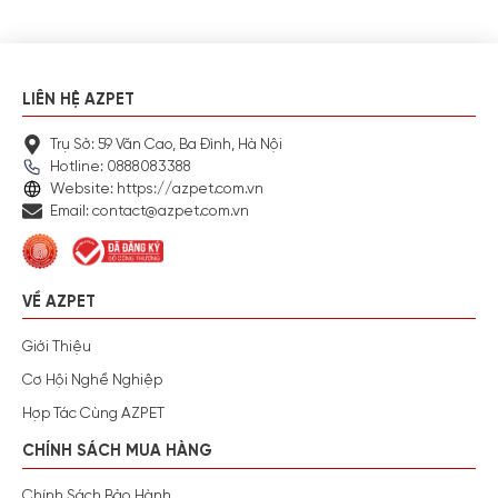
LIÊN HỆ AZPET
Trụ Sở: 59 Văn Cao, Ba Đình, Hà Nội
Hotline: 0888083388
Website: https://azpet.com.vn
Email: contact@azpet.com.vn
VỀ AZPET
Giới Thiệu
Cơ Hội Nghề Nghiệp
Hợp Tác Cùng AZPET
CHÍNH SÁCH MUA HÀNG
Chính Sách Bảo Hành