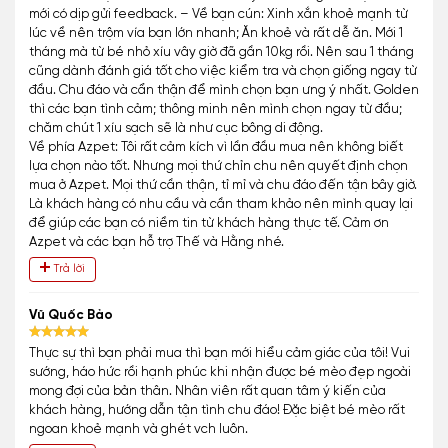
mới có dịp gửi feedback. – Về bạn cún: Xinh xắn khoẻ mạnh từ
lúc về nên trộm vía bạn lớn nhanh; Ăn khoẻ và rất dễ ăn. Mới 1
tháng mà từ bé nhỏ xíu vây giờ đã gần 10kg rồi. Nên sau 1 tháng
cũng dành đánh giá tốt cho việc kiểm tra và chọn giống ngay từ
đầu. Chu đáo và cẩn thận để mình chọn bạn ưng ý nhất. Golden
thì các bạn tình cảm; thông minh nên mình chọn ngay từ đầu;
chăm chút 1 xíu sạch sẽ là như cục bông di động.
Về phía Azpet: Tôi rất cảm kích vì lần đầu mua nên không biết
lựa chọn nào tốt. Nhưng mọi thứ chỉn chu nên quyết định chọn
mua ở Azpet. Mọi thứ cần thận, tỉ mỉ và chu đáo đến tận bây giờ.
Là khách hàng có nhu cầu và cần tham khảo nên mình quay lại
để giúp các bạn có niềm tin từ khách hàng thực tế. Cảm ơn
Azpet và các bạn hỗ trợ Thế và Hằng nhé.
Trả lời
Vũ Quốc Bảo
Thực sự thì bạn phải mua thì bạn mới hiểu cảm giác của tôi! Vui
sướng, háo hức rồi hạnh phúc khi nhận được bé mèo đẹp ngoài
mong đợi của bản thân. Nhân viên rất quan tâm ý kiến của
khách hàng, hướng dẫn tận tình chu đáo! Đặc biệt bé mèo rất
ngoan khoẻ mạnh và ghét vch luôn.