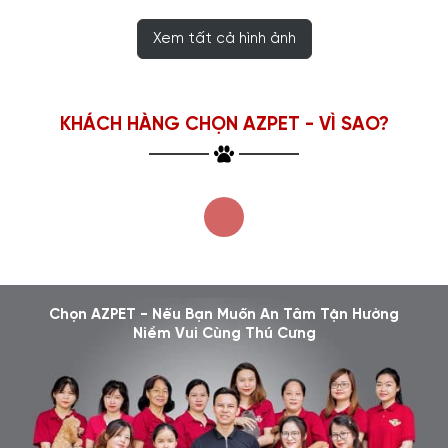
Xem tất cả hình ảnh
KHÁCH HÀNG CHỌN AZPET - VÌ SAO?
Chọn AZPET - Nếu Bạn Muốn An Tâm Tận Hưởng
Niềm Vui Cùng Thú Cưng