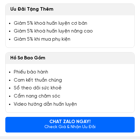
Ưu Đãi Tặng Thêm
Giảm 5% khoá huấn luyện cơ bản
Giảm 5% khoá huấn luyện nâng cao
Giảm 5% khi mua phụ kiện
Hồ Sơ Bao Gồm
Phiếu bảo hành
Cam kết thuần chủng
Sổ theo dõi sức khoẻ
Cẩm nang chăm sóc
Video hướng dẫn huấn luyện
CHAT ZALO NGAY!
Check Giá & Nhận Ưu Đãi