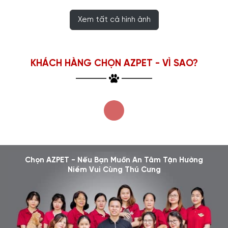
Xem tất cả hình ảnh
KHÁCH HÀNG CHỌN AZPET - VÌ SAO?
Chọn AZPET - Nếu Bạn Muốn An Tâm Tận Hưởng
Niềm Vui Cùng Thú Cưng