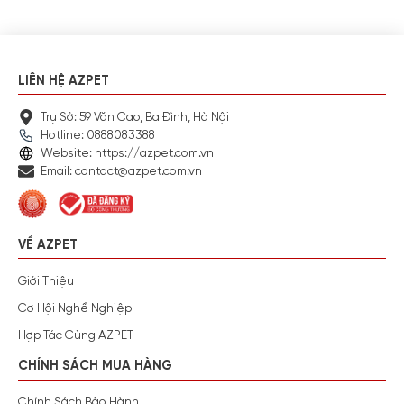
LIÊN HỆ AZPET
Trụ Sở: 59 Văn Cao, Ba Đình, Hà Nội
Hotline: 0888083388
Website: https://azpet.com.vn
Email: contact@azpet.com.vn
VỀ AZPET
Giới Thiệu
Cơ Hội Nghề Nghiệp
Hợp Tác Cùng AZPET
CHÍNH SÁCH MUA HÀNG
Chính Sách Bảo Hành