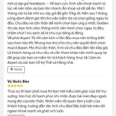
mới có dịp gửi feedback. – Về bạn cún: Xinh xắn khoẻ mạnh từ
lúc về nên trộm vía bạn lớn nhanh; Ăn khoẻ và rất dễ ăn. Mới 1
tháng mà từ bé nhỏ xíu vây giờ đã gần 10kg rồi. Nên sau 1 tháng
cũng dành đánh giá tốt cho việc kiểm tra và chọn giống ngay từ
đầu. Chu đáo và cẩn thận để mình chọn bạn ưng ý nhất. Golden
thì các bạn tình cảm; thông minh nên mình chọn ngay từ đầu;
chăm chút 1 xíu sạch sẽ là như cục bông di động.
Về phía Azpet: Tôi rất cảm kích vì lần đầu mua nên không biết
lựa chọn nào tốt. Nhưng mọi thứ chỉn chu nên quyết định chọn
mua ở Azpet. Mọi thứ cần thận, tỉ mỉ và chu đáo đến tận bây giờ.
Là khách hàng có nhu cầu và cần tham khảo nên mình quay lại
để giúp các bạn có niềm tin từ khách hàng thực tế. Cảm ơn
Azpet và các bạn hỗ trợ Thế và Hằng nhé.
Trả lời
Vũ Quốc Bảo
Thực sự thì bạn phải mua thì bạn mới hiểu cảm giác của tôi! Vui
sướng, háo hức rồi hạnh phúc khi nhận được bé mèo đẹp ngoài
mong đợi của bản thân. Nhân viên rất quan tâm ý kiến của
khách hàng, hướng dẫn tận tình chu đáo! Đặc biệt bé mèo rất
ngoan khoẻ mạnh và ghét vch luôn.