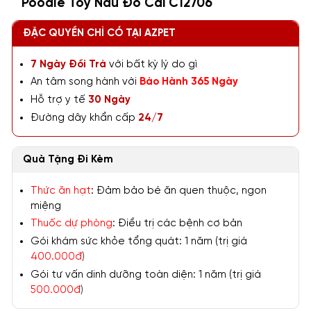
Poodle Toy Nâu Đỏ Cái C12706
ĐẶC QUYỀN CHỈ CÓ TẠI AZPET
7 Ngày Đổi Trả
với bất kỳ lý do gì
An tâm song hành với
Bảo Hành 365 Ngày
Hỗ trợ y tế
30 Ngày
Đường dây khẩn cấp
24/7
Quà Tặng Đi Kèm
Thức ăn hạt
: Đảm bảo bé ăn quen thuộc, ngon
miệng
Thuốc dự phòng
: Điều trị các bệnh cơ bản
Gói khám sức khỏe tổng quát: 1 năm (trị giá
400.000đ
)
Gói tư vấn dinh dưỡng toàn diện: 1 năm (trị giá
500.000đ
)