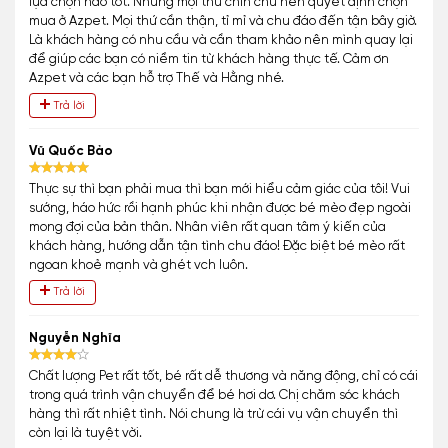
lựa chọn nào tốt. Nhưng mọi thứ chỉn chu nên quyết định chọn
mua ở Azpet. Mọi thứ cần thận, tỉ mỉ và chu đáo đến tận bây giờ.
Là khách hàng có nhu cầu và cần tham khảo nên mình quay lại
để giúp các bạn có niềm tin từ khách hàng thực tế. Cảm ơn
Azpet và các bạn hỗ trợ Thế và Hằng nhé.
Trả lời
Vũ Quốc Bảo
Thực sự thì bạn phải mua thì bạn mới hiểu cảm giác của tôi! Vui
sướng, háo hức rồi hạnh phúc khi nhận được bé mèo đẹp ngoài
mong đợi của bản thân. Nhân viên rất quan tâm ý kiến của
khách hàng, hướng dẫn tận tình chu đáo! Đặc biệt bé mèo rất
ngoan khoẻ mạnh và ghét vch luôn.
Trả lời
Nguyễn Nghĩa
Chất lượng Pet rất tốt, bé rất dễ thương và năng động, chỉ có cái
trong quá trình vận chuyển để bé hơi dơ. Chị chăm sóc khách
hàng thì rất nhiệt tình. Nói chung là trừ cái vụ vận chuyển thì
còn lại là tuyệt vời.