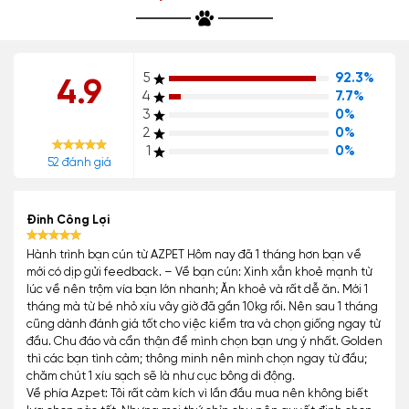
5
92.3%
4.9
4
7.7%
3
0%
2
0%
1
0%
52 đánh giá
Đinh Công Lợi
Hành trình bạn cún từ AZPET Hôm nay đã 1 tháng hơn bạn về
mới có dịp gửi feedback. – Về bạn cún: Xinh xắn khoẻ mạnh từ
lúc về nên trộm vía bạn lớn nhanh; Ăn khoẻ và rất dễ ăn. Mới 1
tháng mà từ bé nhỏ xíu vây giờ đã gần 10kg rồi. Nên sau 1 tháng
cũng dành đánh giá tốt cho việc kiểm tra và chọn giống ngay từ
đầu. Chu đáo và cẩn thận để mình chọn bạn ưng ý nhất. Golden
thì các bạn tình cảm; thông minh nên mình chọn ngay từ đầu;
chăm chút 1 xíu sạch sẽ là như cục bông di động.
Về phía Azpet: Tôi rất cảm kích vì lần đầu mua nên không biết