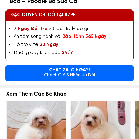
Boo – Poodle Bò Sữa Cái
ĐẶC QUYỀN CHỈ CÓ TẠI AZPET
7 Ngày Đổi Trả
với bất kỳ lý do gì
An tâm song hành với
Bảo Hành 365 Ngày
Hỗ trợ y tế
30 Ngày
Đường dây khẩn cấp
24/7
CHAT ZALO NGAY!
Check Giá & Nhận Ưu Đãi
Xem Thêm Các Bé Khác