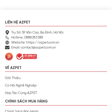
LIÊN HỆ AZPET
Trụ Sở: 59 Văn Cao, Ba Đình, Hà Nội
Hotline: 0888083388
Website: https://azpet.com.vn
Email: contact@azpet.com.vn
VỀ AZPET
Giới Thiệu
Cơ Hội Nghề Nghiệp
Hợp Tác Cùng AZPET
CHÍNH SÁCH MUA HÀNG
Chính Sách Bảo Hành