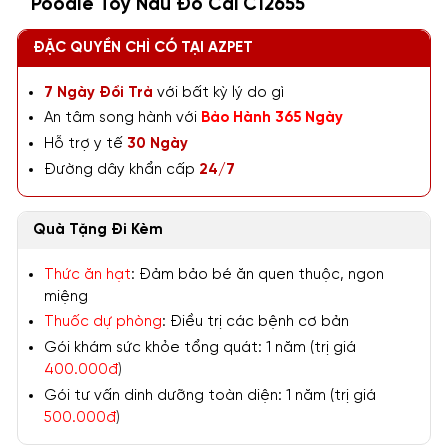
Poodle Toy Nâu Đỏ Cái C12655
ĐẶC QUYỀN CHỈ CÓ TẠI AZPET
7 Ngày Đổi Trả
với bất kỳ lý do gì
An tâm song hành với
Bảo Hành 365 Ngày
Hỗ trợ y tế
30 Ngày
Đường dây khẩn cấp
24/7
Quà Tặng Đi Kèm
Thức ăn hạt
: Đảm bảo bé ăn quen thuộc, ngon
miệng
Thuốc dự phòng
: Điều trị các bệnh cơ bản
Gói khám sức khỏe tổng quát: 1 năm (trị giá
400.000đ
)
Gói tư vấn dinh dưỡng toàn diện: 1 năm (trị giá
500.000đ
)