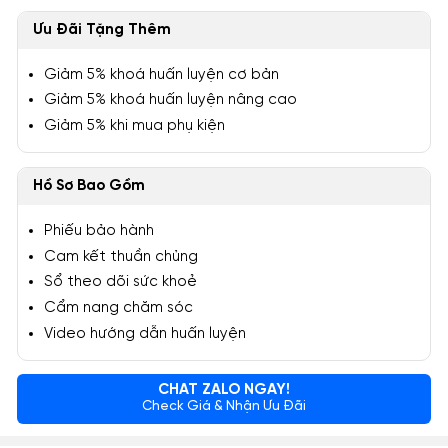
Ưu Đãi Tặng Thêm
Giảm 5% khoá huấn luyện cơ bản
Giảm 5% khoá huấn luyện nâng cao
Giảm 5% khi mua phụ kiện
Hồ Sơ Bao Gồm
Phiếu bảo hành
Cam kết thuần chủng
Sổ theo dõi sức khoẻ
Cẩm nang chăm sóc
Video hướng dẫn huấn luyện
CHAT ZALO NGAY!
Check Giá & Nhận Ưu Đãi