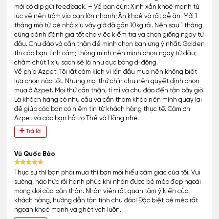
mới có dịp gửi feedback. – Về bạn cún: Xinh xắn khoẻ mạnh từ
lúc về nên trộm vía bạn lớn nhanh; Ăn khoẻ và rất dễ ăn. Mới 1
tháng mà từ bé nhỏ xíu vây giờ đã gần 10kg rồi. Nên sau 1 tháng
cũng dành đánh giá tốt cho việc kiểm tra và chọn giống ngay từ
đầu. Chu đáo và cẩn thận để mình chọn bạn ưng ý nhất. Golden
thì các bạn tình cảm; thông minh nên mình chọn ngay từ đầu;
chăm chút 1 xíu sạch sẽ là như cục bông di động.
Về phía Azpet: Tôi rất cảm kích vì lần đầu mua nên không biết
lựa chọn nào tốt. Nhưng mọi thứ chỉn chu nên quyết định chọn
mua ở Azpet. Mọi thứ cần thận, tỉ mỉ và chu đáo đến tận bây giờ.
Là khách hàng có nhu cầu và cần tham khảo nên mình quay lại
để giúp các bạn có niềm tin từ khách hàng thực tế. Cảm ơn
Azpet và các bạn hỗ trợ Thế và Hằng nhé.
Trả lời
Vũ Quốc Bảo
Thực sự thì bạn phải mua thì bạn mới hiểu cảm giác của tôi! Vui
sướng, háo hức rồi hạnh phúc khi nhận được bé mèo đẹp ngoài
mong đợi của bản thân. Nhân viên rất quan tâm ý kiến của
khách hàng, hướng dẫn tận tình chu đáo! Đặc biệt bé mèo rất
ngoan khoẻ mạnh và ghét vch luôn.