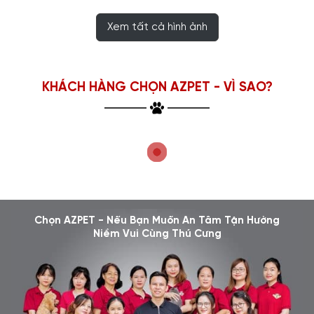
Xem tất cả hình ảnh
KHÁCH HÀNG CHỌN AZPET - VÌ SAO?
Chọn AZPET - Nếu Bạn Muốn An Tâm Tận Hưởng
Niềm Vui Cùng Thú Cưng