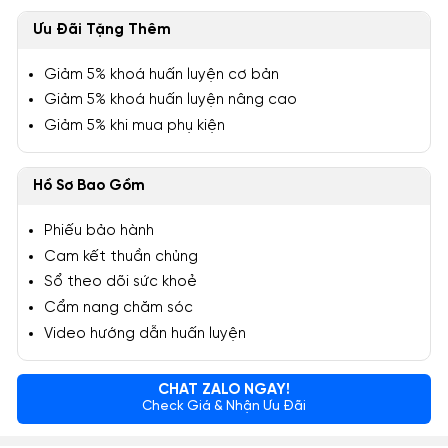
Ưu Đãi Tặng Thêm
Giảm 5% khoá huấn luyện cơ bản
Giảm 5% khoá huấn luyện nâng cao
Giảm 5% khi mua phụ kiện
Hồ Sơ Bao Gồm
Phiếu bảo hành
Cam kết thuần chủng
Sổ theo dõi sức khoẻ
Cẩm nang chăm sóc
Video hướng dẫn huấn luyện
CHAT ZALO NGAY!
Check Giá & Nhận Ưu Đãi