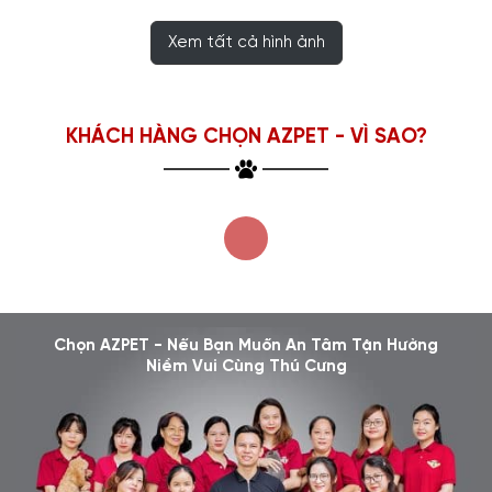
Xem tất cả hình ảnh
KHÁCH HÀNG CHỌN AZPET - VÌ SAO?
Chọn AZPET - Nếu Bạn Muốn An Tâm Tận Hưởng
Niềm Vui Cùng Thú Cưng