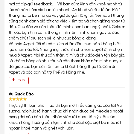
mới có dịp gửi feedback. – Về bạn cún: Xinh xắn khoẻ mạnh từ
lúc về nên trộm vía bạn lớn nhanh; Ăn khoẻ và rất dễ ăn. Mới 1
tháng mà từ bé nhỏ xíu vây giờ đã gần 10kg rồi. Nên sau 1 tháng
cũng dành đánh giá tốt cho việc kiểm tra và chọn giống ngay từ
đầu. Chu đáo và cẩn thận để mình chọn bạn ưng ý nhất. Golden
thì các bạn tình cảm; thông minh nên mình chọn ngay từ đầu;
chăm chút 1 xíu sạch sẽ là như cục bông di động.
Về phía Azpet: Tôi rất cảm kích vì lần đầu mua nên không biết
lựa chọn nào tốt. Nhưng mọi thứ chỉn chu nên quyết định chọn
mua ở Azpet. Mọi thứ cần thận, tỉ mỉ và chu đáo đến tận bây giờ.
Là khách hàng có nhu cầu và cần tham khảo nên mình quay lại
để giúp các bạn có niềm tin từ khách hàng thực tế. Cảm ơn
Azpet và các bạn hỗ trợ Thế và Hằng nhé.
Trả lời
Vũ Quốc Bảo
Thực sự thì bạn phải mua thì bạn mới hiểu cảm giác của tôi! Vui
sướng, háo hức rồi hạnh phúc khi nhận được bé mèo đẹp ngoài
mong đợi của bản thân. Nhân viên rất quan tâm ý kiến của
khách hàng, hướng dẫn tận tình chu đáo! Đặc biệt bé mèo rất
ngoan khoẻ mạnh và ghét vch luôn.