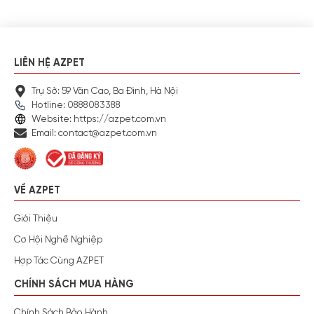
LIÊN HỆ AZPET
Trụ Sở: 59 Văn Cao, Ba Đình, Hà Nội
Hotline: 0888083388
Website: https://azpet.com.vn
Email: contact@azpet.com.vn
VỀ AZPET
Giới Thiệu
Cơ Hội Nghề Nghiệp
Hợp Tác Cùng AZPET
CHÍNH SÁCH MUA HÀNG
Chính Sách Bảo Hành