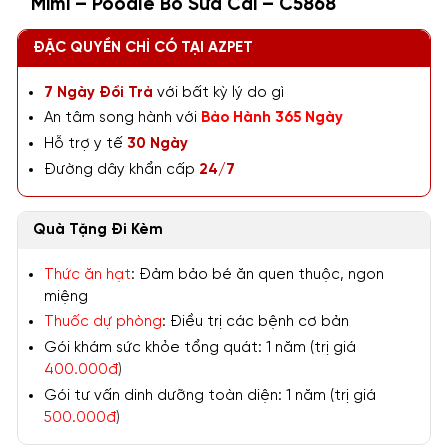
Mimi – Poodle Bò Sữa Cái – C5868
ĐẶC QUYỀN CHỈ CÓ TẠI AZPET
7 Ngày Đổi Trả
với bất kỳ lý do gì
An tâm song hành với
Bảo Hành 365 Ngày
Hỗ trợ y tế
30 Ngày
Đường dây khẩn cấp
24/7
Quà Tặng Đi Kèm
Thức ăn hạt
: Đảm bảo bé ăn quen thuộc, ngon
miệng
Thuốc dự phòng
: Điều trị các bệnh cơ bản
Gói khám sức khỏe tổng quát: 1 năm (trị giá
400.000đ
)
Gói tư vấn dinh dưỡng toàn diện: 1 năm (trị giá
500.000đ
)