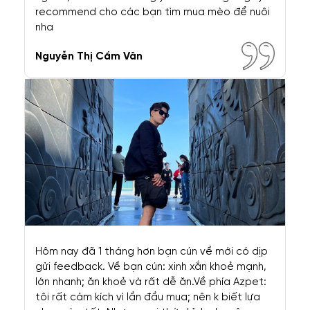
Chó Mèo Bị Tiêu Chảy: Nguyên
Nhân & Cách Chữa Đơn Giản,
Hiệu Quả Nhất
TOP THÚ CƯNG
Xem Thêm
Top 5 Loài Chó Thông
Top 5 Loài Chó Đẹp
Top 11 Giống Chó,
Minh Nhất Thế Giới
Nhất Thế Giới
Mèo Nhất Định Phải
Sở Hữu Trong Đời
THÚ CƯNG 360
Xem Thêm