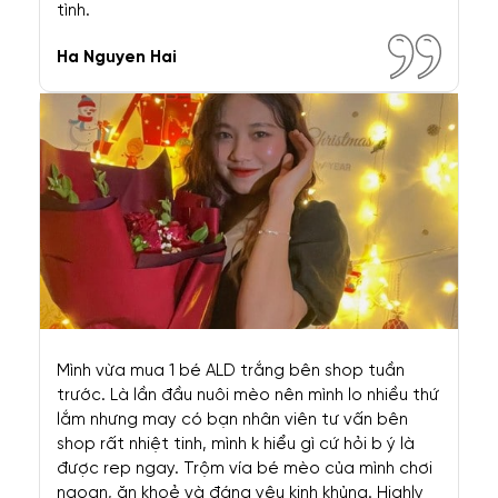
Thực Hư Chó Mèo Cảnh Giá Rẻ
Với 3 Triệu Trở Lên Thì Nên Mua
Chó Mèo Cảnh Ở Đâu?
6 Chiêu Lừa Đảo Phổ Biến Và 8
Tips Để Tìm Địa Chỉ Mua Chó
Mèo Cảnh Uy Tín
Những Điều Cần Lưu Ý Khi Đón
Thú Cưng Về Nhà