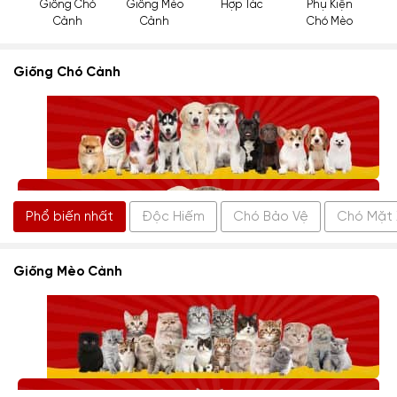
Giống Chó
Giống Mèo
Hợp Tác
Phụ Kiện
Cảnh
Cảnh
Chó Mèo
Giống Chó Cảnh
Phổ biến nhất
Độc Hiếm
Chó Bảo Vệ
Chó Mặt 
Alaska
Border Collie
Bull Pháp