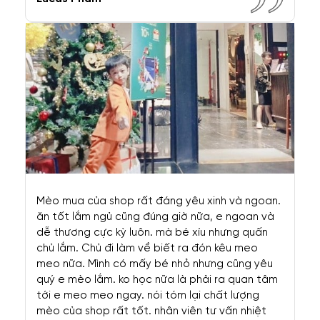
cún tốt, bạn ấy chỉ thuốc và liều lượng dùng
cho bé rất tận tình, chỉ 2 ngày mà cún đã khỏi
hẳn rồi. Cảm ơn shop cảm ơn Nhung nhiều lắm
nhé
Dung Trần
HƯỚNG DẪN CHỌN & CHĂM SÓC THÚ CƯNG