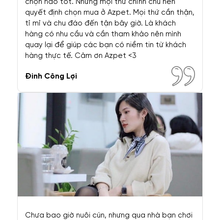
Ký Sinh Trùng Máu Ở Chó – Căn Bệnh Không Thể Khỏi
100%
Bệnh Răng Miệng Ở Chó – Tuyệt Đối Không Nên Ngó Lơ
Bệnh Răng Miệng Ở Mèo – “Sát Thủ” Âm Thầm
LIÊN HỆ AZPET
Trụ Sở: 59 Văn Cao, Ba Đình, Hà Nội