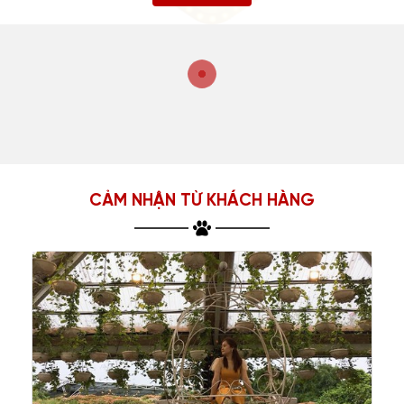
Phổ biến nhất
Độc Hiếm
Quý Tộc
Đáng Yêu
Anh Lông Dài
Anh Lông Ngắn
Ba Tư