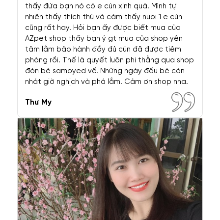
Hotline: 0888083388
Website: https://azpet.com.vn
Email: contact@azpet.com.vn
VỀ AZPET
Giới Thiệu
Cơ Hội Nghề Nghiệp
Hợp Tác Cùng AZPET
CHÍNH SÁCH MUA HÀNG
Chính Sách Bảo Hành
Giao Nhận, Thanh toán
Chính Sách Bảo Mật
Điều Khoản Dịch Vụ