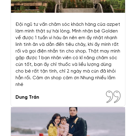
Bengal
Maine Coon
Munchkin
Ragdoll
Scottish Fold
Sphynx
XEM THÊM
VỀ AZPET