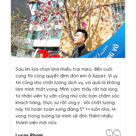
CẢM NHẬN TỪ KHÁCH HÀNG
Đội ngũ tư vấn chăm sóc khách hàng của azpet
làm mình thật sự hài lòng. Mình nhận bé Golden
về được 1 tuần vì háu ăn nên em ấy nhặt nhạnh
linh tinh ăn và dẫn đến tiêu chảy, khi ấy mình rất
rối và gọi điện nhắn tin cho shop. Thật may mình
gặp được 1 bạn nhân viên có kĩ năng chăm sóc