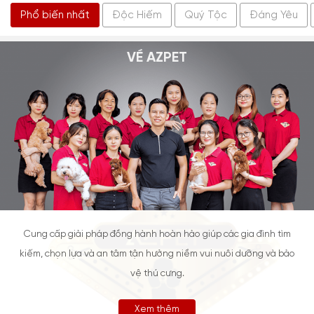
Corgi
Golden
Husky
Labrador
Phốc Sóc
Poodle
XEM THÊM
Giống Mèo Cảnh