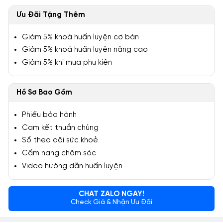
Ưu Đãi Tặng Thêm
Giảm 5% khoá huấn luyện cơ bản
Giảm 5% khoá huấn luyện nâng cao
Giảm 5% khi mua phụ kiện
Hồ Sơ Bao Gồm
Phiếu bảo hành
Cam kết thuần chủng
Sổ theo dõi sức khoẻ
Cẩm nang chăm sóc
Video hướng dẫn huấn luyện
CHAT ZALO NGAY!
Check Giá & Nhận Ưu Đãi