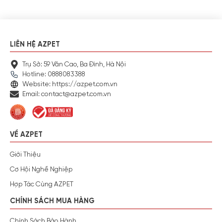
LIÊN HỆ AZPET
Trụ Sở: 59 Văn Cao, Ba Đình, Hà Nội
Hotline: 0888083388
Website: https://azpet.com.vn
Email: contact@azpet.com.vn
VỀ AZPET
Giới Thiệu
Cơ Hội Nghề Nghiệp
Hợp Tác Cùng AZPET
CHÍNH SÁCH MUA HÀNG
Chính Sách Bảo Hành