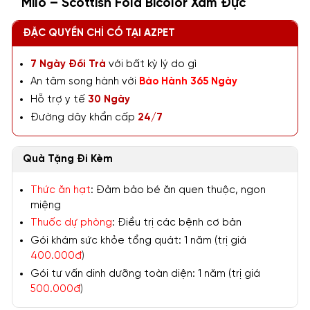
Milo – Scottish Fold Bicolor Xám Đực
ĐẶC QUYỀN CHỈ CÓ TẠI AZPET
7 Ngày Đổi Trả
với bất kỳ lý do gì
An tâm song hành với
Bảo Hành 365 Ngày
Hỗ trợ y tế
30 Ngày
Đường dây khẩn cấp
24/7
Quà Tặng Đi Kèm
Thức ăn hạt
: Đảm bảo bé ăn quen thuộc, ngon
miệng
Thuốc dự phòng
: Điều trị các bệnh cơ bản
Gói khám sức khỏe tổng quát: 1 năm (trị giá
400.000đ
)
Gói tư vấn dinh dưỡng toàn diện: 1 năm (trị giá
500.000đ
)