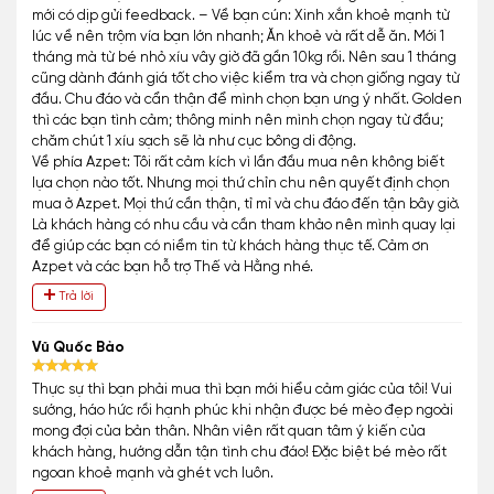
mới có dịp gửi feedback. – Về bạn cún: Xinh xắn khoẻ mạnh từ
lúc về nên trộm vía bạn lớn nhanh; Ăn khoẻ và rất dễ ăn. Mới 1
tháng mà từ bé nhỏ xíu vây giờ đã gần 10kg rồi. Nên sau 1 tháng
cũng dành đánh giá tốt cho việc kiểm tra và chọn giống ngay từ
đầu. Chu đáo và cẩn thận để mình chọn bạn ưng ý nhất. Golden
thì các bạn tình cảm; thông minh nên mình chọn ngay từ đầu;
chăm chút 1 xíu sạch sẽ là như cục bông di động.
Về phía Azpet: Tôi rất cảm kích vì lần đầu mua nên không biết
lựa chọn nào tốt. Nhưng mọi thứ chỉn chu nên quyết định chọn
mua ở Azpet. Mọi thứ cần thận, tỉ mỉ và chu đáo đến tận bây giờ.
Là khách hàng có nhu cầu và cần tham khảo nên mình quay lại
để giúp các bạn có niềm tin từ khách hàng thực tế. Cảm ơn
Azpet và các bạn hỗ trợ Thế và Hằng nhé.
Trả lời
Vũ Quốc Bảo
Thực sự thì bạn phải mua thì bạn mới hiểu cảm giác của tôi! Vui
sướng, háo hức rồi hạnh phúc khi nhận được bé mèo đẹp ngoài
mong đợi của bản thân. Nhân viên rất quan tâm ý kiến của
khách hàng, hướng dẫn tận tình chu đáo! Đặc biệt bé mèo rất
ngoan khoẻ mạnh và ghét vch luôn.