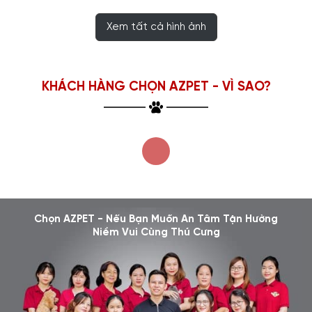
Xem tất cả hình ảnh
KHÁCH HÀNG CHỌN AZPET - VÌ SAO?
Chọn AZPET - Nếu Bạn Muốn An Tâm Tận Hưởng
Niềm Vui Cùng Thú Cưng