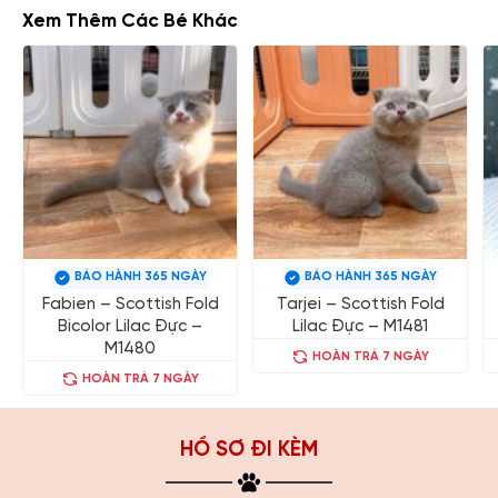
Xem Thêm Các Bé Khác
BẢO HÀNH 365 NGÀY
BẢO HÀNH 365 NGÀY
Fabien – Scottish Fold
Tarjei – Scottish Fold
Bicolor Lilac Đực –
Lilac Đực – M1481
M1480
HOÀN TRẢ 7 NGÀY
HOÀN TRẢ 7 NGÀY
HỒ SƠ ĐI KÈM