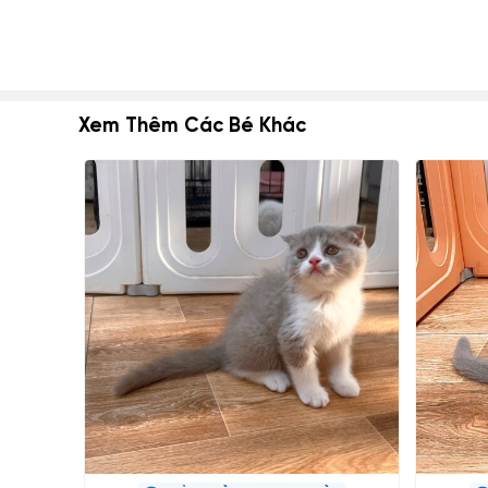
Xem Thêm Các Bé Khác