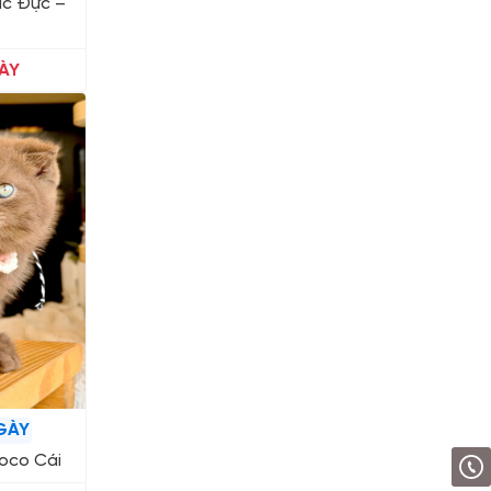
ac Đực –
ÀY
GÀY
hoco Cái