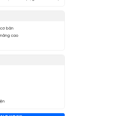
 cơ bản
 nâng cao
yện