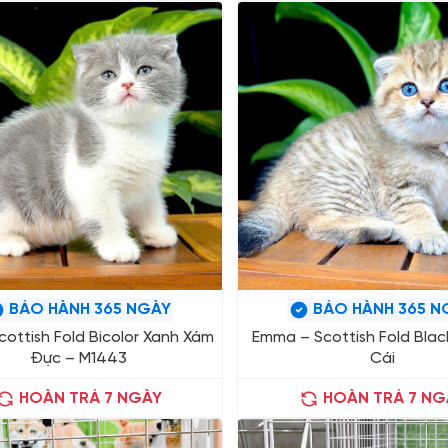
BẢO HÀNH 365 NGÀY
BẢO HÀNH 365 N
Scottish Fold Bicolor Xanh Xám
Emma – Scottish Fold Bla
Đực – M1443
Cái
HOÀN TRẢ 7 NGÀY
HOÀN TRẢ 7 NG