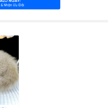
ALO NGAY!
 & Nhận Ưu Đãi