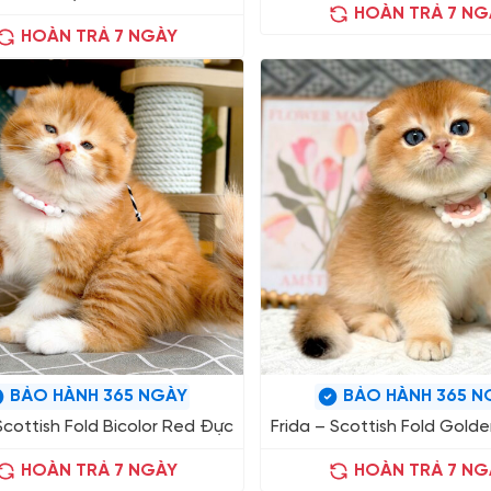
HOÀN TRẢ 7 NG
HOÀN TRẢ 7 NGÀY
BẢO HÀNH 365 NGÀY
BẢO HÀNH 365 N
Scottish Fold Bicolor Red Đực
Frida – Scottish Fold Golde
HOÀN TRẢ 7 NGÀY
HOÀN TRẢ 7 NG