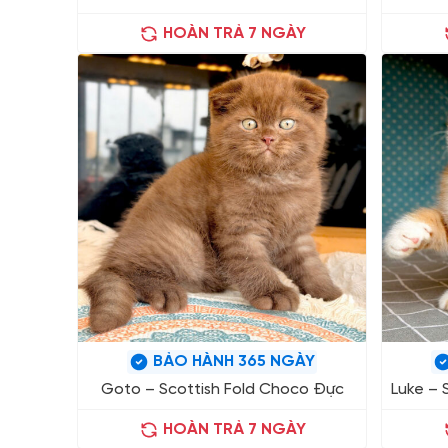
HOÀN TRẢ 7 NGÀY
BẢO HÀNH 365 NGÀY
Goto – Scottish Fold Choco Đực
Luke – 
HOÀN TRẢ 7 NGÀY