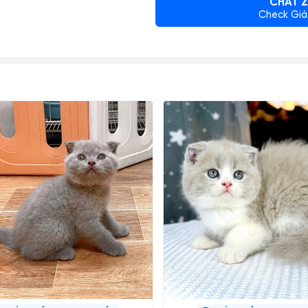
CHAT Z
Check Giá