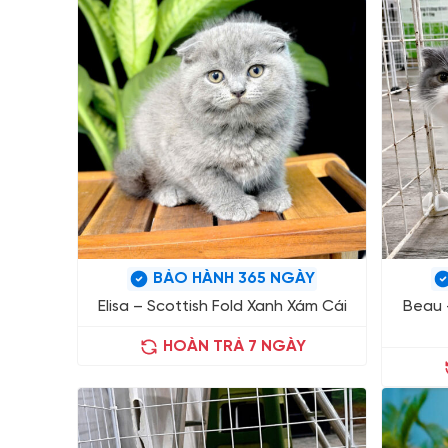
BẢO HÀNH 365 NGÀY
Elisa – Scottish Fold Xanh Xám Cái
Beau –
HOÀN TRẢ 7 NGÀY