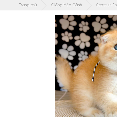
Chuyển
Trang chủ
Giống Mèo Cảnh
Scottish Fo
tới
nội
dung