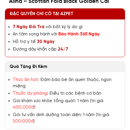
Alina – Scottish Fold Black Golden Cái
ĐẶC QUYỀN CHỈ CÓ TẠI AZPET
7 Ngày Đổi Trả
với bất kỳ lý do gì
An tâm song hành với
Bảo Hành 365 Ngày
Hỗ trợ y tế
30 Ngày
Đường dây khẩn cấp
24/7
Quà Tặng Đi Kèm
Thức ăn hạt
: Đảm bảo bé ăn quen thuộc, ngon
miệng
Thuốc dự phòng
: Điều trị các bệnh cơ bản
Gói khám sức khỏe tổng quát: 1 năm (trị giá
400.000đ
)
Gói tư vấn dinh dưỡng toàn diện: 1 năm (trị giá
500.000đ
)