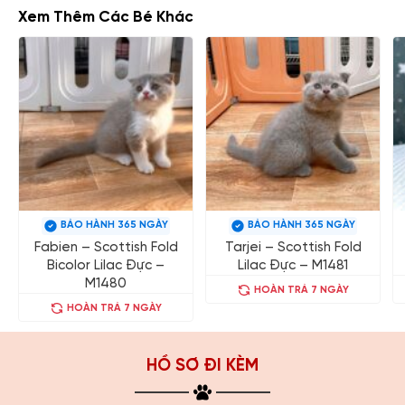
Xem Thêm Các Bé Khác
BẢO HÀNH 365 NGÀY
BẢO HÀNH 365 NGÀY
Fabien – Scottish Fold
Tarjei – Scottish Fold
Bicolor Lilac Đực –
Lilac Đực – M1481
M1480
HOÀN TRẢ 7 NGÀY
HOÀN TRẢ 7 NGÀY
HỒ SƠ ĐI KÈM