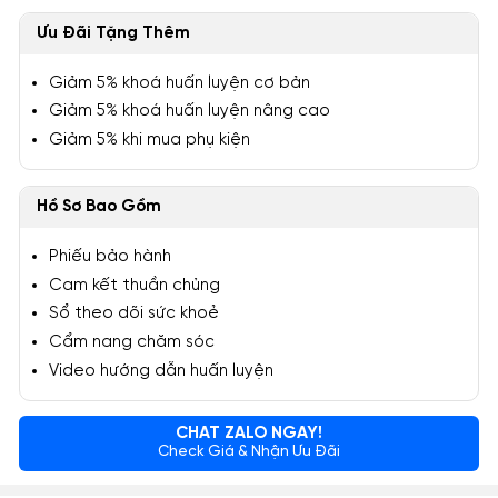
Ưu Đãi Tặng Thêm
Giảm 5% khoá huấn luyện cơ bản
Giảm 5% khoá huấn luyện nâng cao
Giảm 5% khi mua phụ kiện
Hồ Sơ Bao Gồm
Phiếu bảo hành
Cam kết thuần chủng
Sổ theo dõi sức khoẻ
Cẩm nang chăm sóc
Video hướng dẫn huấn luyện
CHAT ZALO NGAY!
Check Giá & Nhận Ưu Đãi