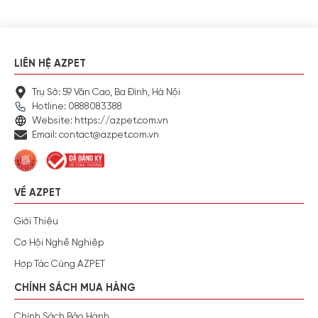
LIÊN HỆ AZPET
Trụ Sở: 59 Văn Cao, Ba Đình, Hà Nội
Hotline: 0888083388
Website: https://azpet.com.vn
Email: contact@azpet.com.vn
VỀ AZPET
Giới Thiệu
Cơ Hội Nghề Nghiệp
Hợp Tác Cùng AZPET
CHÍNH SÁCH MUA HÀNG
Chính Sách Bảo Hành