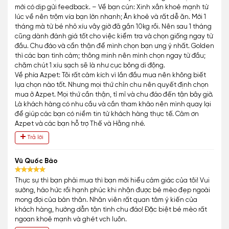
mới có dịp gửi feedback. – Về bạn cún: Xinh xắn khoẻ mạnh từ
lúc về nên trộm vía bạn lớn nhanh; Ăn khoẻ và rất dễ ăn. Mới 1
tháng mà từ bé nhỏ xíu vây giờ đã gần 10kg rồi. Nên sau 1 tháng
cũng dành đánh giá tốt cho việc kiểm tra và chọn giống ngay từ
đầu. Chu đáo và cẩn thận để mình chọn bạn ưng ý nhất. Golden
thì các bạn tình cảm; thông minh nên mình chọn ngay từ đầu;
chăm chút 1 xíu sạch sẽ là như cục bông di động.
Về phía Azpet: Tôi rất cảm kích vì lần đầu mua nên không biết
lựa chọn nào tốt. Nhưng mọi thứ chỉn chu nên quyết định chọn
mua ở Azpet. Mọi thứ cần thận, tỉ mỉ và chu đáo đến tận bây giờ.
Là khách hàng có nhu cầu và cần tham khảo nên mình quay lại
để giúp các bạn có niềm tin từ khách hàng thực tế. Cảm ơn
Azpet và các bạn hỗ trợ Thế và Hằng nhé.
Trả lời
Vũ Quốc Bảo
Thực sự thì bạn phải mua thì bạn mới hiểu cảm giác của tôi! Vui
sướng, háo hức rồi hạnh phúc khi nhận được bé mèo đẹp ngoài
mong đợi của bản thân. Nhân viên rất quan tâm ý kiến của
khách hàng, hướng dẫn tận tình chu đáo! Đặc biệt bé mèo rất
ngoan khoẻ mạnh và ghét vch luôn.