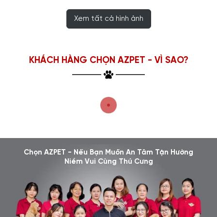
Xem tất cả hình ảnh
KHÁCH HÀNG CHỌN AZPET - VÌ SAO?
Chọn AZPET - Nếu Bạn Muốn An Tâm Tận Hưởng
Niềm Vui Cùng Thú Cưng