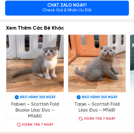
CHAT ZALO NGAY!
Check Giá & Nhận Ưu Đãi
Xem Thêm Các Bé Khác
BẢO HÀNH 365 NGÀY
BẢO HÀNH 365 NGÀY
Fabien – Scottish Fold
Tarjei – Scottish Fold
Bicolor Lilac Đực –
Lilac Đực – M1481
M1480
HOÀN TRẢ 7 NGÀY
HOÀN TRẢ 7 NGÀY