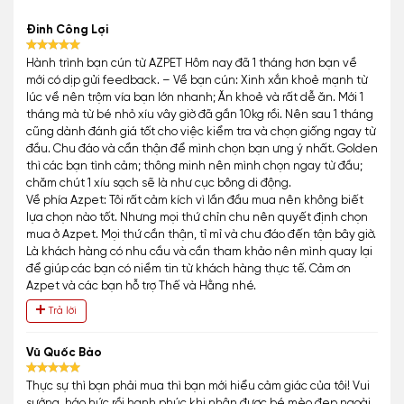
Đinh Công Lợi
Hành trình bạn cún từ AZPET Hôm nay đã 1 tháng hơn bạn về
mới có dịp gửi feedback. – Về bạn cún: Xinh xắn khoẻ mạnh từ
lúc về nên trộm vía bạn lớn nhanh; Ăn khoẻ và rất dễ ăn. Mới 1
tháng mà từ bé nhỏ xíu vây giờ đã gần 10kg rồi. Nên sau 1 tháng
cũng dành đánh giá tốt cho việc kiểm tra và chọn giống ngay từ
đầu. Chu đáo và cẩn thận để mình chọn bạn ưng ý nhất. Golden
thì các bạn tình cảm; thông minh nên mình chọn ngay từ đầu;
chăm chút 1 xíu sạch sẽ là như cục bông di động.
Về phía Azpet: Tôi rất cảm kích vì lần đầu mua nên không biết
lựa chọn nào tốt. Nhưng mọi thứ chỉn chu nên quyết định chọn
mua ở Azpet. Mọi thứ cần thận, tỉ mỉ và chu đáo đến tận bây giờ.
Là khách hàng có nhu cầu và cần tham khảo nên mình quay lại
để giúp các bạn có niềm tin từ khách hàng thực tế. Cảm ơn
Azpet và các bạn hỗ trợ Thế và Hằng nhé.
Trả lời
Vũ Quốc Bảo
Thực sự thì bạn phải mua thì bạn mới hiểu cảm giác của tôi! Vui
sướng, háo hức rồi hạnh phúc khi nhận được bé mèo đẹp ngoài