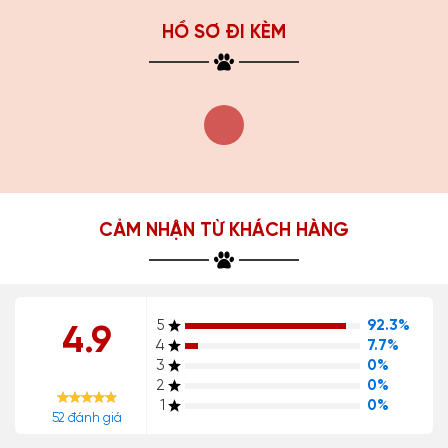
HỒ SƠ ĐI KÈM
CẢM NHẬN TỪ KHÁCH HÀNG
5
92.3%
4.9
4
7.7%
3
0%
2
0%
1
0%
52 đánh giá