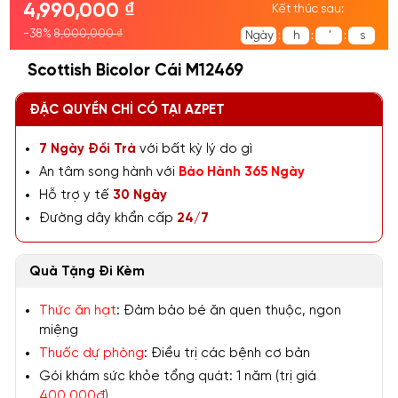
4,990,000 ₫
Kết thúc sau:
-38%
8,000,000 ₫
Ngày
:
h
:
'
:
s
Scottish Bicolor Cái M12469
ĐẶC QUYỀN CHỈ CÓ TẠI AZPET
7 Ngày Đổi Trả
với bất kỳ lý do gì
An tâm song hành với
Bảo Hành 365 Ngày
Hỗ trợ y tế
30 Ngày
Đường dây khẩn cấp
24/7
Quà Tặng Đi Kèm
Thức ăn hạt
: Đảm bảo bé ăn quen thuộc, ngon
miệng
Thuốc dự phòng
: Điều trị các bệnh cơ bản
Gói khám sức khỏe tổng quát: 1 năm (trị giá
400.000đ
)