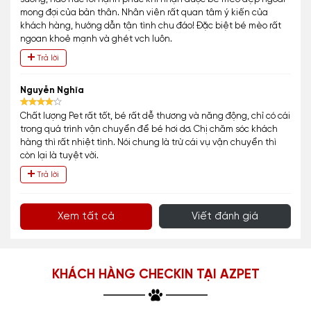
mong đợi của bản thân. Nhân viên rất quan tâm ý kiến của
khách hàng, hướng dẫn tận tình chu đáo! Đặc biệt bé mèo rất
ngoan khoẻ mạnh và ghét vch luôn.
Trả lời
Nguyễn Nghĩa
Chất lượng Pet rất tốt, bé rất dễ thương và năng động, chỉ có cái
trong quá trình vận chuyển để bé hơi dơ. Chị chăm sóc khách
hàng thì rất nhiệt tình. Nói chung là trừ cái vụ vận chuyển thì
còn lại là tuyệt vời.
Trả lời
Xem tất cả
Viết đánh giá
KHÁCH HÀNG CHECKIN TẠI AZPET