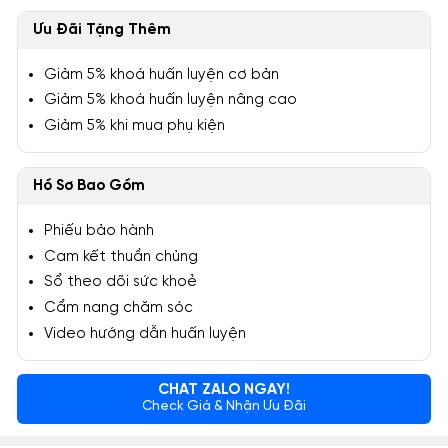
Ưu Đãi Tặng Thêm
Giảm 5% khoá huấn luyện cơ bản
Giảm 5% khoá huấn luyện nâng cao
Giảm 5% khi mua phụ kiện
Hồ Sơ Bao Gồm
Phiếu bảo hành
Cam kết thuần chủng
Sổ theo dõi sức khoẻ
Cẩm nang chăm sóc
Video hướng dẫn huấn luyện
CHAT ZALO NGAY!
Check Giá & Nhận Ưu Đãi