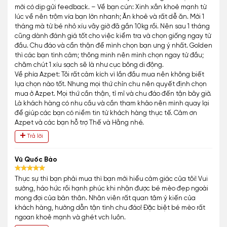
mới có dịp gửi feedback. – Về bạn cún: Xinh xắn khoẻ mạnh từ
lúc về nên trộm vía bạn lớn nhanh; Ăn khoẻ và rất dễ ăn. Mới 1
tháng mà từ bé nhỏ xíu vây giờ đã gần 10kg rồi. Nên sau 1 tháng
cũng dành đánh giá tốt cho việc kiểm tra và chọn giống ngay từ
đầu. Chu đáo và cẩn thận để mình chọn bạn ưng ý nhất. Golden
thì các bạn tình cảm; thông minh nên mình chọn ngay từ đầu;
chăm chút 1 xíu sạch sẽ là như cục bông di động.
Về phía Azpet: Tôi rất cảm kích vì lần đầu mua nên không biết
lựa chọn nào tốt. Nhưng mọi thứ chỉn chu nên quyết định chọn
mua ở Azpet. Mọi thứ cần thận, tỉ mỉ và chu đáo đến tận bây giờ.
Là khách hàng có nhu cầu và cần tham khảo nên mình quay lại
để giúp các bạn có niềm tin từ khách hàng thực tế. Cảm ơn
Azpet và các bạn hỗ trợ Thế và Hằng nhé.
Trả lời
Vũ Quốc Bảo
Thực sự thì bạn phải mua thì bạn mới hiểu cảm giác của tôi! Vui
sướng, háo hức rồi hạnh phúc khi nhận được bé mèo đẹp ngoài
mong đợi của bản thân. Nhân viên rất quan tâm ý kiến của
khách hàng, hướng dẫn tận tình chu đáo! Đặc biệt bé mèo rất
ngoan khoẻ mạnh và ghét vch luôn.