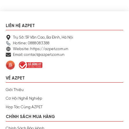
LIÊN HỆ AZPET
Trụ Sở: 59 Văn Cao, Ba Đình, Hà Nội
Hotline: 0888083388
Website: https://azpet.com.vn
Email: contact@azpet.com.vn
VỀ AZPET
Giới Thiệu
Cơ Hội Nghề Nghiệp
Hợp Tác Cùng AZPET
CHÍNH SÁCH MUA HÀNG
Chính Sách Bảo Hành