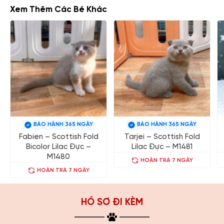
Xem Thêm Các Bé Khác
BẢO HÀNH 365 NGÀY
BẢO HÀNH 365 NGÀY
Fabien – Scottish Fold
Tarjei – Scottish Fold
Bicolor Lilac Đực –
Lilac Đực – M1481
M1480
HOÀN TRẢ 7 NGÀY
HOÀN TRẢ 7 NGÀY
HỒ SƠ ĐI KÈM