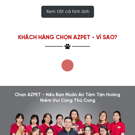
Xem tất cả hình ảnh
KHÁCH HÀNG CHỌN AZPET - VÌ SAO?
Chọn AZPET - Nếu Bạn Muốn An Tâm Tận Hưởng
Niềm Vui Cùng Thú Cưng