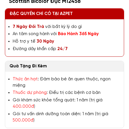
Scottish Bicolor Đực M12458
ĐẶC QUYỀN CHỈ CÓ TẠI AZPET
7 Ngày Đổi Trả
với bất kỳ lý do gì
An tâm song hành với
Bảo Hành 365 Ngày
Hỗ trợ y tế
30 Ngày
Đường dây khẩn cấp
24/7
Quà Tặng Đi Kèm
Thức ăn hạt
: Đảm bảo bé ăn quen thuộc, ngon
miệng
Thuốc dự phòng
: Điều trị các bệnh cơ bản
Gói khám sức khỏe tổng quát: 1 năm (trị giá
400.000đ
)
Gói tư vấn dinh dưỡng toàn diện: 1 năm (trị giá
500.000đ
)