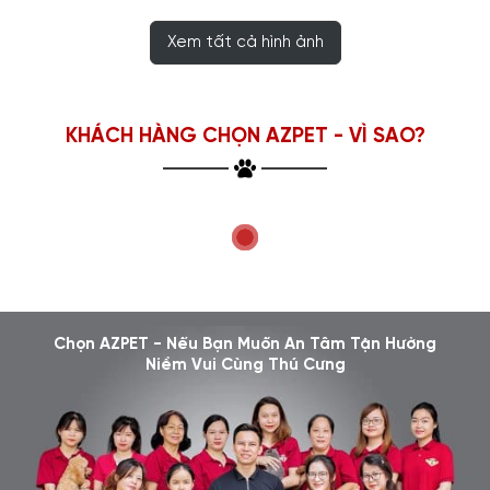
Xem tất cả hình ảnh
KHÁCH HÀNG CHỌN AZPET - VÌ SAO?
Chọn AZPET - Nếu Bạn Muốn An Tâm Tận Hưởng
Niềm Vui Cùng Thú Cưng