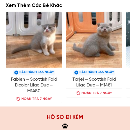
Xem Thêm Các Bé Khác
BẢO HÀNH 365 NGÀY
BẢO HÀNH 365 NGÀY
Fabien – Scottish Fold
Tarjei – Scottish Fold
Bicolor Lilac Đực –
Lilac Đực – M1481
M1480
HOÀN TRẢ 7 NGÀY
HOÀN TRẢ 7 NGÀY
HỒ SƠ ĐI KÈM