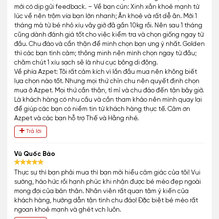
mới có dịp gửi feedback. – Về bạn cún: Xinh xắn khoẻ mạnh từ
lúc về nên trộm vía bạn lớn nhanh; Ăn khoẻ và rất dễ ăn. Mới 1
tháng mà từ bé nhỏ xíu vây giờ đã gần 10kg rồi. Nên sau 1 tháng
cũng dành đánh giá tốt cho việc kiểm tra và chọn giống ngay từ
đầu. Chu đáo và cẩn thận để mình chọn bạn ưng ý nhất. Golden
thì các bạn tình cảm; thông minh nên mình chọn ngay từ đầu;
chăm chút 1 xíu sạch sẽ là như cục bông di động.
Về phía Azpet: Tôi rất cảm kích vì lần đầu mua nên không biết
lựa chọn nào tốt. Nhưng mọi thứ chỉn chu nên quyết định chọn
mua ở Azpet. Mọi thứ cần thận, tỉ mỉ và chu đáo đến tận bây giờ.
Là khách hàng có nhu cầu và cần tham khảo nên mình quay lại
để giúp các bạn có niềm tin từ khách hàng thực tế. Cảm ơn
Azpet và các bạn hỗ trợ Thế và Hằng nhé.
Trả lời
Vũ Quốc Bảo
Thực sự thì bạn phải mua thì bạn mới hiểu cảm giác của tôi! Vui
sướng, háo hức rồi hạnh phúc khi nhận được bé mèo đẹp ngoài
mong đợi của bản thân. Nhân viên rất quan tâm ý kiến của
khách hàng, hướng dẫn tận tình chu đáo! Đặc biệt bé mèo rất
ngoan khoẻ mạnh và ghét vch luôn.