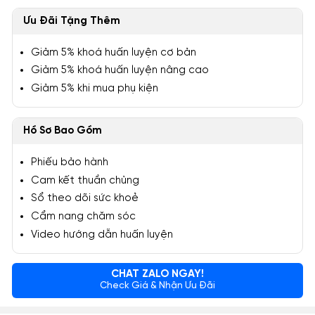
Ưu Đãi Tặng Thêm
Giảm 5% khoá huấn luyện cơ bản
Giảm 5% khoá huấn luyện nâng cao
Giảm 5% khi mua phụ kiện
Hồ Sơ Bao Gồm
Phiếu bảo hành
Cam kết thuần chủng
Sổ theo dõi sức khoẻ
Cẩm nang chăm sóc
Video hướng dẫn huấn luyện
CHAT ZALO NGAY!
Check Giá & Nhận Ưu Đãi