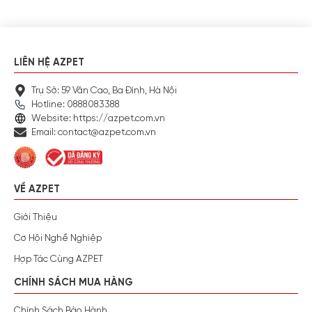
LIÊN HỆ AZPET
Trụ Sở: 59 Văn Cao, Ba Đình, Hà Nội
Hotline: 0888083388
Website: https://azpet.com.vn
Email: contact@azpet.com.vn
VỀ AZPET
Giới Thiệu
Cơ Hội Nghề Nghiệp
Hợp Tác Cùng AZPET
CHÍNH SÁCH MUA HÀNG
Chính Sách Bảo Hành