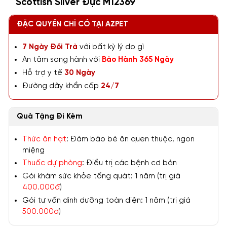
Scottish Silver Đực M12369
ĐẶC QUYỀN CHỈ CÓ TẠI AZPET
7 Ngày Đổi Trả
với bất kỳ lý do gì
An tâm song hành với
Bảo Hành 365 Ngày
Hỗ trợ y tế
30 Ngày
Đường dây khẩn cấp
24/7
Quà Tặng Đi Kèm
Thức ăn hạt
: Đảm bảo bé ăn quen thuộc, ngon
miệng
Thuốc dự phòng
: Điều trị các bệnh cơ bản
Gói khám sức khỏe tổng quát: 1 năm (trị giá
400.000đ
)
Gói tư vấn dinh dưỡng toàn diện: 1 năm (trị giá
500.000đ
)