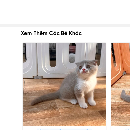
Xem Thêm Các Bé Khác