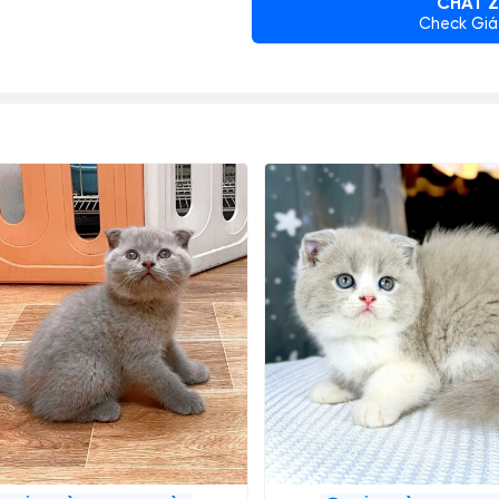
CHAT Z
Check Giá