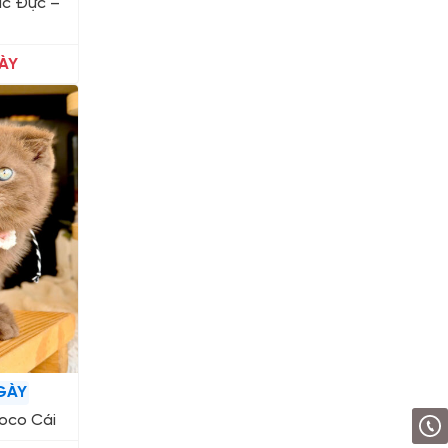
ac Đực –
ÀY
GÀY
hoco Cái