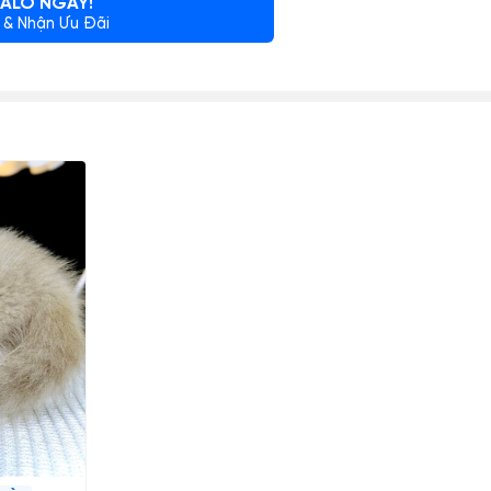
ALO NGAY!
 & Nhận Ưu Đãi