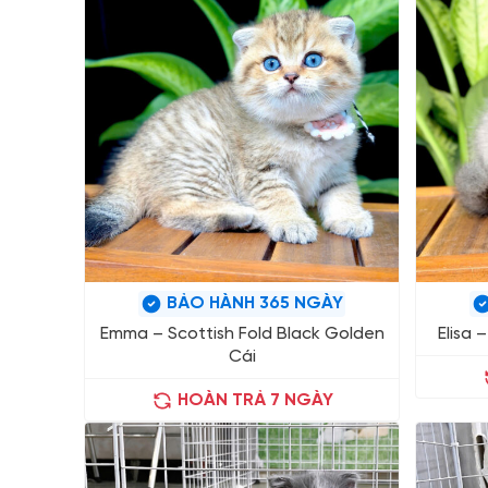
BẢO HÀNH 365 NGÀY
Emma – Scottish Fold Black Golden
Elisa 
Cái
HOÀN TRẢ 7 NGÀY