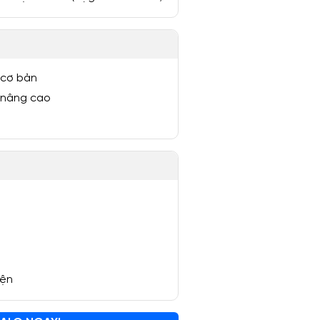
 cơ bản
 nâng cao
yện