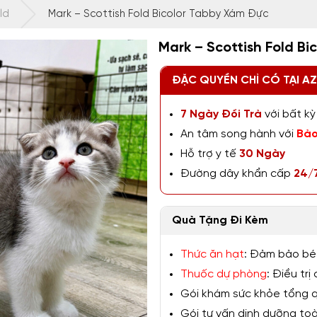
ld
Mark – Scottish Fold Bicolor Tabby Xám Đực
Mark – Scottish Fold B
ĐẶC QUYỀN CHỈ CÓ TẠI A
7 Ngày Đổi Trả
với bất kỳ 
An tâm song hành với
Bảo
Hỗ trợ y tế
30 Ngày
Đường dây khẩn cấp
24/
Quà Tặng Đi Kèm
Thức ăn hạt
: Đảm bảo bé
Thuốc dự phòng
: Điều tr
Gói khám sức khỏe tổng qu
Gói tư vấn dinh dưỡng toàn