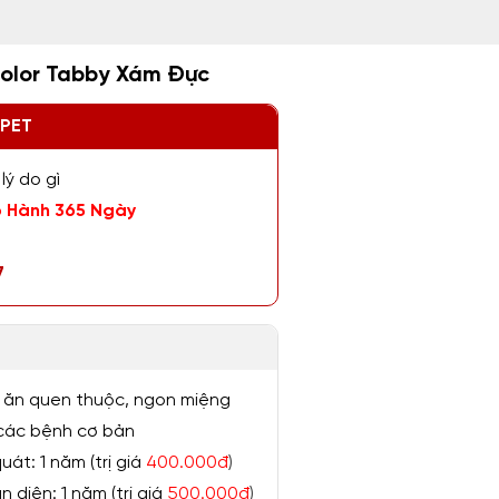
icolor Tabby Xám Đực
ZPET
lý do gì
 Hành 365 Ngày
7
 ăn quen thuộc, ngon miệng
ị các bệnh cơ bản
át: 1 năm (trị giá
400.000đ
)
 diện: 1 năm (trị giá
500.000đ
)