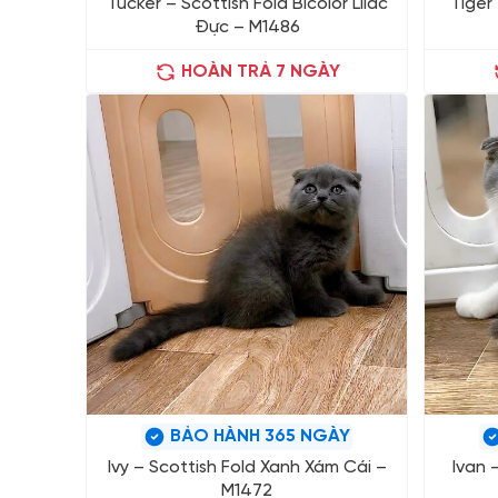
Tucker – Scottish Fold Bicolor Lilac
Tiger 
Đực – M1486
HOÀN TRẢ 7 NGÀY
BẢO HÀNH 365 NGÀY
Ivy – Scottish Fold Xanh Xám Cái –
Ivan 
M1472