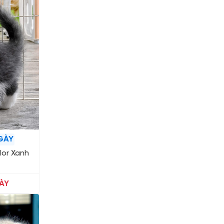
GÀY
lor Xanh
ÀY