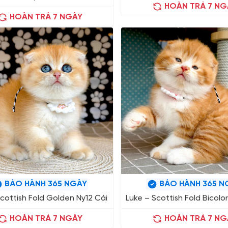
HOÀN TRẢ 7 NG
HOÀN TRẢ 7 NGÀY
BẢO HÀNH 365 NGÀY
BẢO HÀNH 365 N
Scottish Fold Golden Ny12 Cái
Luke – Scottish Fold Bicol
HOÀN TRẢ 7 NGÀY
HOÀN TRẢ 7 NG