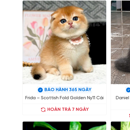
BẢO HÀNH 365 NGÀY
Frida – Scottish Fold Golden Ny11 Cái
Daniel
HOÀN TRẢ 7 NGÀY