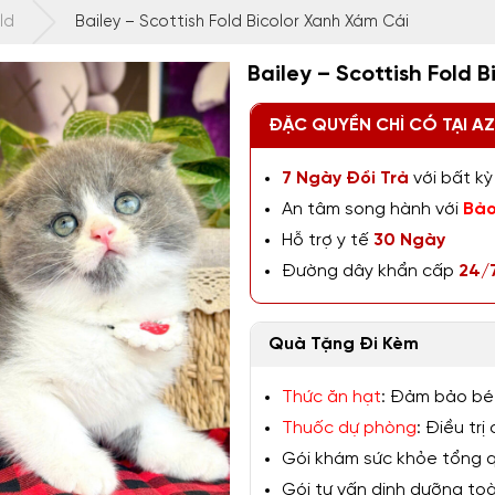
ld
Bailey – Scottish Fold Bicolor Xanh Xám Cái
Bailey – Scottish Fold 
ĐẶC QUYỀN CHỈ CÓ TẠI A
7 Ngày Đổi Trả
với bất kỳ 
An tâm song hành với
Bảo
Hỗ trợ y tế
30 Ngày
Đường dây khẩn cấp
24/
Quà Tặng Đi Kèm
Thức ăn hạt
: Đảm bảo bé
Thuốc dự phòng
: Điều tr
Gói khám sức khỏe tổng qu
Gói tư vấn dinh dưỡng toàn