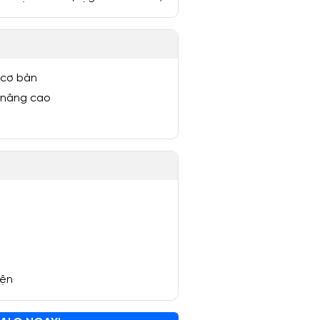
 cơ bản
 nâng cao
yện