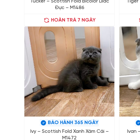
Tucker – Scottish Fold Bicolor Lilac
Tiger 
Đực – M1486
HOÀN TRẢ 7 NGÀY
BẢO HÀNH 365 NGÀY
Ivy – Scottish Fold Xanh Xám Cái –
Ivan 
M1472