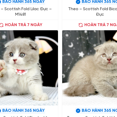
BẢO HÀNH 365 NGÀY
BẢO HÀNH 365 N
i – Scottish Fold Lilac Đực –
Theo – Scottish Fold Bicol
M1481
Đực
HOÀN TRẢ 7 NGÀY
HOÀN TRẢ 7 NG
BẢO HÀNH 365 NGÀY
BẢO HÀNH 365 N