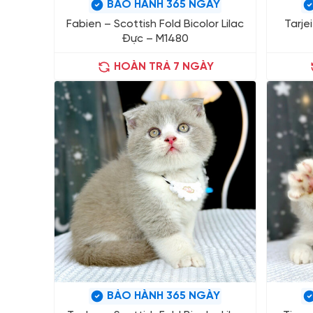
BẢO HÀNH 365 NGÀY
Fabien – Scottish Fold Bicolor Lilac
Tarje
Đực – M1480
HOÀN TRẢ 7 NGÀY
BẢO HÀNH 365 NGÀY