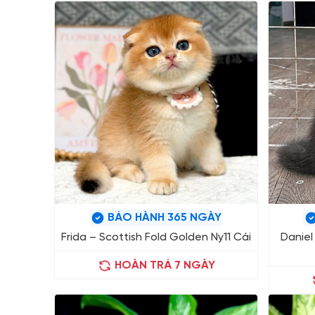
BẢO HÀNH 365 NGÀY
Frida – Scottish Fold Golden Ny11 Cái
Daniel
HOÀN TRẢ 7 NGÀY