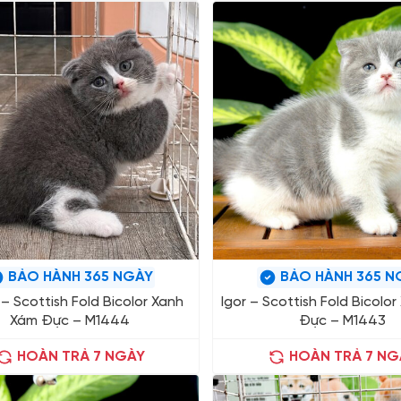
BẢO HÀNH 365 NGÀY
BẢO HÀNH 365 N
 – Scottish Fold Bicolor Xanh
Igor – Scottish Fold Bicolo
Xám Đực – M1444
Đực – M1443
HOÀN TRẢ 7 NGÀY
HOÀN TRẢ 7 NG