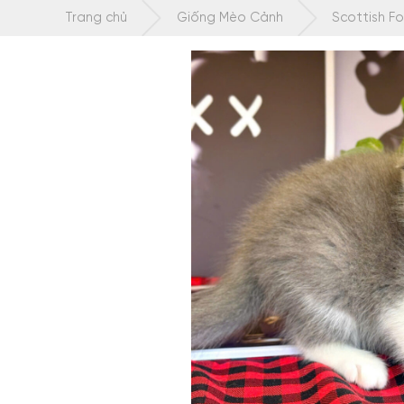
Chuyển
Trang chủ
Giống Mèo Cảnh
Scottish Fo
tới
nội
dung