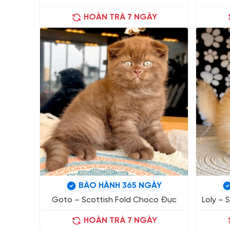
HOÀN TRẢ 7 NGÀY
BẢO HÀNH 365 NGÀY
Goto – Scottish Fold Choco Đực
Loly – 
HOÀN TRẢ 7 NGÀY