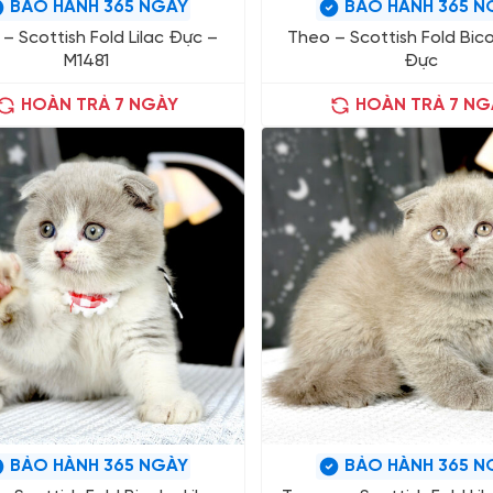
BẢO HÀNH 365 NGÀY
BẢO HÀNH 365 N
i – Scottish Fold Lilac Đực –
Theo – Scottish Fold Bicol
M1481
Đực
HOÀN TRẢ 7 NGÀY
HOÀN TRẢ 7 NG
BẢO HÀNH 365 NGÀY
BẢO HÀNH 365 N