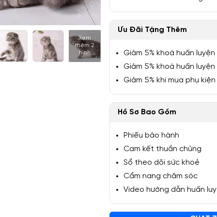
Ưu Đãi Tặng Thêm
Xem
thêm 2
1/7
Giảm 5% khoá huấn luyện
hình
Giảm 5% khoá huấn luyện
Giảm 5% khi mua phụ kiện
Hồ Sơ Bao Gồm
Phiếu bảo hành
Cam kết thuần chủng
Sổ theo dõi sức khoẻ
Cẩm nang chăm sóc
Video hướng dẫn huấn lu