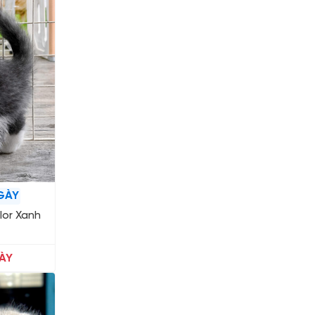
GÀY
lor Xanh
ÀY