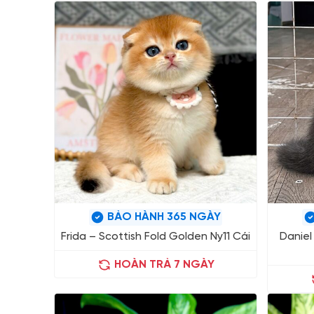
BẢO HÀNH 365 NGÀY
Frida – Scottish Fold Golden Ny11 Cái
Daniel
HOÀN TRẢ 7 NGÀY