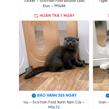
Tucker – Scottish Fold Bicolor Lilac
Tiger 
Đực – M1486
HOÀN TRẢ 7 NGÀY
BẢO HÀNH 365 NGÀY
Ivy – Scottish Fold Xanh Xám Cái –
Ivan 
M1472