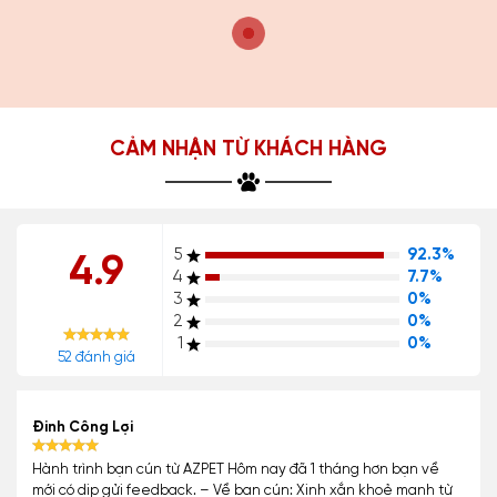
CẢM NHẬN TỪ KHÁCH HÀNG
5
92.3%
4.9
4
7.7%
3
0%
2
0%
1
0%
52 đánh giá
Đinh Công Lợi
Hành trình bạn cún từ AZPET Hôm nay đã 1 tháng hơn bạn về
mới có dịp gửi feedback. – Về bạn cún: Xinh xắn khoẻ mạnh từ