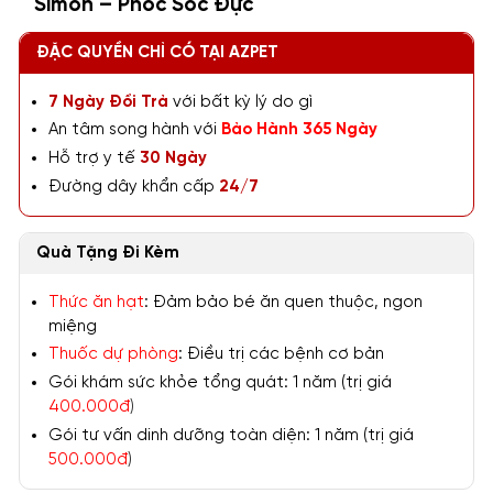
Simon – Phốc Sóc Đực
ĐẶC QUYỀN CHỈ CÓ TẠI AZPET
7 Ngày Đổi Trả
với bất kỳ lý do gì
An tâm song hành với
Bảo Hành 365 Ngày
Hỗ trợ y tế
30 Ngày
Đường dây khẩn cấp
24/7
Quà Tặng Đi Kèm
Thức ăn hạt
: Đảm bảo bé ăn quen thuộc, ngon
miệng
Thuốc dự phòng
: Điều trị các bệnh cơ bản
Gói khám sức khỏe tổng quát: 1 năm (trị giá
400.000đ
)
Gói tư vấn dinh dưỡng toàn diện: 1 năm (trị giá
500.000đ
)