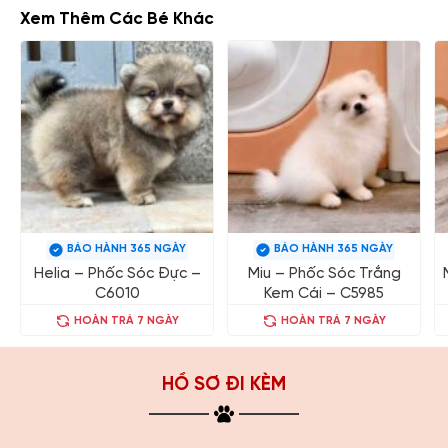
Xem Thêm Các Bé Khác
BẢO HÀNH 365 NGÀY
BẢO HÀNH 365 NGÀY
Helia – Phốc Sóc Đực –
Miu – Phốc Sóc Trắng
C6010
Kem Cái – C5985
HOÀN TRẢ 7 NGÀY
HOÀN TRẢ 7 NGÀY
HỒ SƠ ĐI KÈM