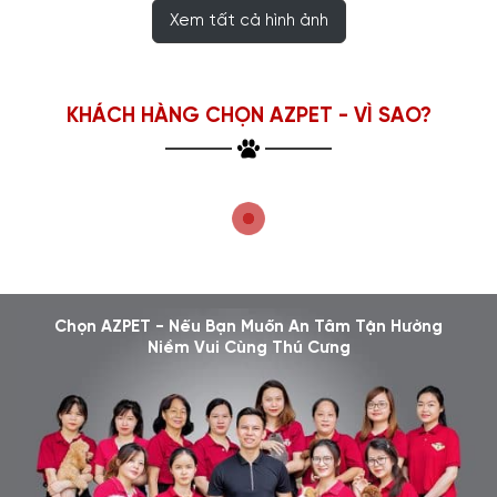
Xem tất cả hình ảnh
KHÁCH HÀNG CHỌN AZPET - VÌ SAO?
Chọn AZPET - Nếu Bạn Muốn An Tâm Tận Hưởng
Niềm Vui Cùng Thú Cưng