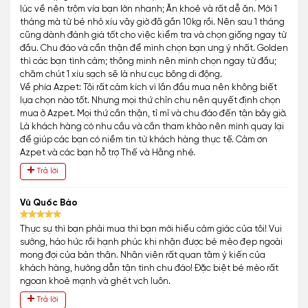
lúc về nên trộm vía bạn lớn nhanh; Ăn khoẻ và rất dễ ăn. Mới 1
tháng mà từ bé nhỏ xíu vây giờ đã gần 10kg rồi. Nên sau 1 tháng
cũng dành đánh giá tốt cho việc kiểm tra và chọn giống ngay từ
đầu. Chu đáo và cẩn thận để mình chọn bạn ưng ý nhất. Golden
thì các bạn tình cảm; thông minh nên mình chọn ngay từ đầu;
chăm chút 1 xíu sạch sẽ là như cục bông di động.
Về phía Azpet: Tôi rất cảm kích vì lần đầu mua nên không biết
lựa chọn nào tốt. Nhưng mọi thứ chỉn chu nên quyết định chọn
mua ở Azpet. Mọi thứ cần thận, tỉ mỉ và chu đáo đến tận bây giờ.
Là khách hàng có nhu cầu và cần tham khảo nên mình quay lại
để giúp các bạn có niềm tin từ khách hàng thực tế. Cảm ơn
Azpet và các bạn hỗ trợ Thế và Hằng nhé.
Trả lời
Vũ Quốc Bảo
Thực sự thì bạn phải mua thì bạn mới hiểu cảm giác của tôi! Vui
sướng, háo hức rồi hạnh phúc khi nhận được bé mèo đẹp ngoài
mong đợi của bản thân. Nhân viên rất quan tâm ý kiến của
khách hàng, hướng dẫn tận tình chu đáo! Đặc biệt bé mèo rất
ngoan khoẻ mạnh và ghét vch luôn.
Trả lời