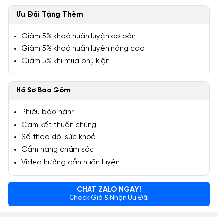
Ưu Đãi Tặng Thêm
Giảm 5% khoá huấn luyện cơ bản
Giảm 5% khoá huấn luyện nâng cao
Giảm 5% khi mua phụ kiện
Hồ Sơ Bao Gồm
Phiếu bảo hành
Cam kết thuần chủng
Sổ theo dõi sức khoẻ
Cẩm nang chăm sóc
Video hướng dẫn huấn luyện
CHAT ZALO NGAY!
Check Giá & Nhận Ưu Đãi