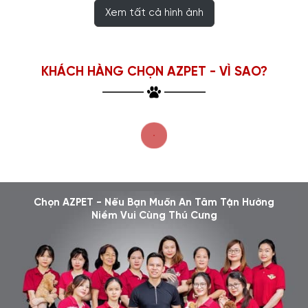
Xem tất cả hình ảnh
KHÁCH HÀNG CHỌN AZPET - VÌ SAO?
Chọn AZPET - Nếu Bạn Muốn An Tâm Tận Hưởng
Niềm Vui Cùng Thú Cưng