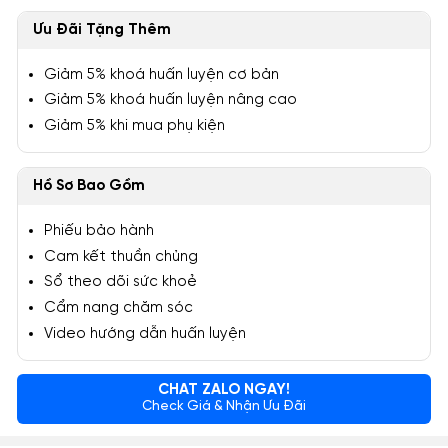
Ưu Đãi Tặng Thêm
Giảm 5% khoá huấn luyện cơ bản
Giảm 5% khoá huấn luyện nâng cao
Giảm 5% khi mua phụ kiện
Hồ Sơ Bao Gồm
Phiếu bảo hành
Cam kết thuần chủng
Sổ theo dõi sức khoẻ
Cẩm nang chăm sóc
Video hướng dẫn huấn luyện
CHAT ZALO NGAY!
Check Giá & Nhận Ưu Đãi