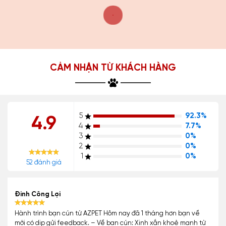
CẢM NHẬN TỪ KHÁCH HÀNG
5
92.3%
4.9
4
7.7%
3
0%
2
0%
1
0%
52 đánh giá
Đinh Công Lợi
Hành trình bạn cún từ AZPET Hôm nay đã 1 tháng hơn bạn về
mới có dịp gửi feedback. – Về bạn cún: Xinh xắn khoẻ mạnh từ