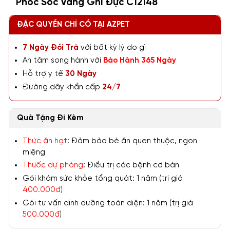
Phốc Sóc Vàng Ghi Đực C12148
ĐẶC QUYỀN CHỈ CÓ TẠI AZPET
7 Ngày Đổi Trả
với bất kỳ lý do gì
An tâm song hành với
Bảo Hành 365 Ngày
Hỗ trợ y tế
30 Ngày
Đường dây khẩn cấp
24/7
Quà Tặng Đi Kèm
Thức ăn hạt
: Đảm bảo bé ăn quen thuộc, ngon
miệng
Thuốc dự phòng
: Điều trị các bệnh cơ bản
Gói khám sức khỏe tổng quát: 1 năm (trị giá
400.000đ
)
Gói tư vấn dinh dưỡng toàn diện: 1 năm (trị giá
500.000đ
)