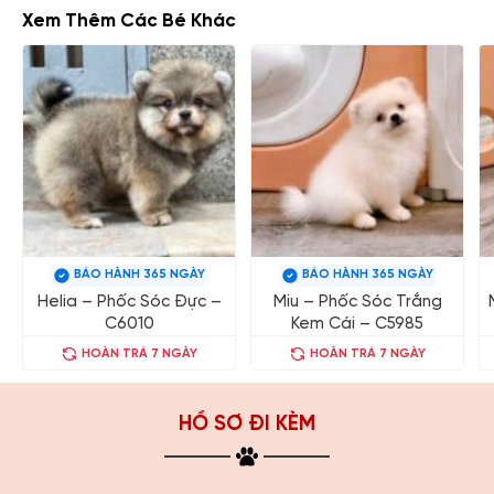
Xem Thêm Các Bé Khác
BẢO HÀNH 365 NGÀY
BẢO HÀNH 365 NGÀY
Helia – Phốc Sóc Đực –
Miu – Phốc Sóc Trắng
C6010
Kem Cái – C5985
HOÀN TRẢ 7 NGÀY
HOÀN TRẢ 7 NGÀY
HỒ SƠ ĐI KÈM