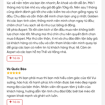
lúc về nên trộm vía bạn lớn nhanh; Ăn khoẻ và rất dễ ăn. Mới 1
tháng mà từ bé nhỏ xíu vây giờ đã gần 10kg rồi. Nên sau 1 tháng
cũng dành đánh giá tốt cho việc kiểm tra và chọn giống ngay từ
đầu. Chu đáo và cẩn thận để mình chọn bạn ưng ý nhất. Golden
thì các bạn tình cảm; thông minh nên mình chọn ngay từ đầu;
chăm chút 1 xíu sạch sẽ là như cục bông di động.
Về phía Azpet: Tôi rất cảm kích vì lần đầu mua nên không biết
lựa chọn nào tốt. Nhưng mọi thứ chỉn chu nên quyết định chọn
mua ở Azpet. Mọi thứ cần thận, tỉ mỉ và chu đáo đến tận bây giờ.
Là khách hàng có nhu cầu và cần tham khảo nên mình quay lại
để giúp các bạn có niềm tin từ khách hàng thực tế. Cảm ơn
Azpet và các bạn hỗ trợ Thế và Hằng nhé.
Trả lời
Vũ Quốc Bảo
Thực sự thì bạn phải mua thì bạn mới hiểu cảm giác của tôi! Vui
sướng, háo hức rồi hạnh phúc khi nhận được bé mèo đẹp ngoài
mong đợi của bản thân. Nhân viên rất quan tâm ý kiến của
khách hàng, hướng dẫn tận tình chu đáo! Đặc biệt bé mèo rất
ngoan khoẻ mạnh và ghét vch luôn.
Trả lời