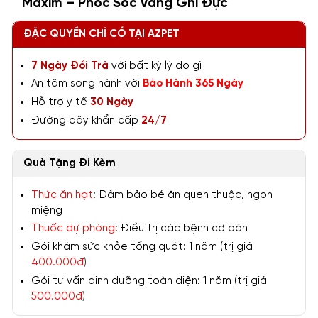
Maxim – Phốc Sóc Vàng Ghi Đực
ĐẶC QUYỀN CHỈ CÓ TẠI AZPET
7 Ngày Đổi Trả
với bất kỳ lý do gì
An tâm song hành với
Bảo Hành 365 Ngày
Hỗ trợ y tế
30 Ngày
Đường dây khẩn cấp
24/7
Quà Tặng Đi Kèm
Thức ăn hạt
: Đảm bảo bé ăn quen thuộc, ngon
miệng
Thuốc dự phòng
: Điều trị các bệnh cơ bản
Gói khám sức khỏe tổng quát: 1 năm (trị giá
400.000đ
)
Gói tư vấn dinh dưỡng toàn diện: 1 năm (trị giá
500.000đ
)