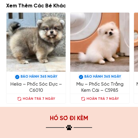
Xem Thêm Các Bé Khác
BẢO HÀNH 365 NGÀY
BẢO HÀNH 365 NGÀY
Helia – Phốc Sóc Đực –
Miu – Phốc Sóc Trắng
C6010
Kem Cái – C5985
HOÀN TRẢ 7 NGÀY
HOÀN TRẢ 7 NGÀY
HỒ SƠ ĐI KÈM