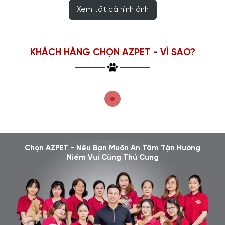
Xem tất cả hình ảnh
KHÁCH HÀNG CHỌN AZPET - VÌ SAO?
Chọn AZPET - Nếu Bạn Muốn An Tâm Tận Hưởng
Niềm Vui Cùng Thú Cưng