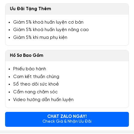
Ưu Đãi Tặng Thêm
Giảm 5% khoá huấn luyện cơ bản
Giảm 5% khoá huấn luyện nâng cao
Giảm 5% khi mua phụ kiện
Hồ Sơ Bao Gồm
Phiếu bảo hành
Cam kết thuần chủng
Sổ theo dõi sức khoẻ
Cẩm nang chăm sóc
Video hướng dẫn huấn luyện
CHAT ZALO NGAY!
Check Giá & Nhận Ưu Đãi