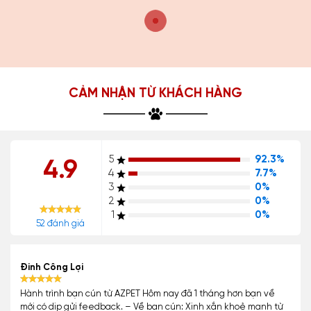
CẢM NHẬN TỪ KHÁCH HÀNG
5
92.3%
4.9
4
7.7%
3
0%
2
0%
1
0%
52 đánh giá
Đinh Công Lợi
Hành trình bạn cún từ AZPET Hôm nay đã 1 tháng hơn bạn về
mới có dịp gửi feedback. – Về bạn cún: Xinh xắn khoẻ mạnh từ