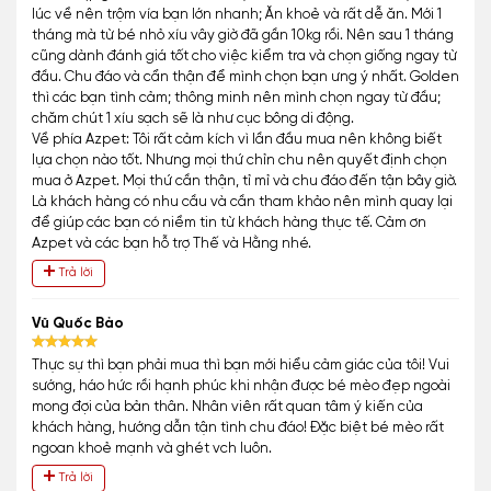
lúc về nên trộm vía bạn lớn nhanh; Ăn khoẻ và rất dễ ăn. Mới 1
tháng mà từ bé nhỏ xíu vây giờ đã gần 10kg rồi. Nên sau 1 tháng
cũng dành đánh giá tốt cho việc kiểm tra và chọn giống ngay từ
đầu. Chu đáo và cẩn thận để mình chọn bạn ưng ý nhất. Golden
thì các bạn tình cảm; thông minh nên mình chọn ngay từ đầu;
chăm chút 1 xíu sạch sẽ là như cục bông di động.
Về phía Azpet: Tôi rất cảm kích vì lần đầu mua nên không biết
lựa chọn nào tốt. Nhưng mọi thứ chỉn chu nên quyết định chọn
mua ở Azpet. Mọi thứ cần thận, tỉ mỉ và chu đáo đến tận bây giờ.
Là khách hàng có nhu cầu và cần tham khảo nên mình quay lại
để giúp các bạn có niềm tin từ khách hàng thực tế. Cảm ơn
Azpet và các bạn hỗ trợ Thế và Hằng nhé.
Trả lời
Vũ Quốc Bảo
Thực sự thì bạn phải mua thì bạn mới hiểu cảm giác của tôi! Vui
sướng, háo hức rồi hạnh phúc khi nhận được bé mèo đẹp ngoài
mong đợi của bản thân. Nhân viên rất quan tâm ý kiến của
khách hàng, hướng dẫn tận tình chu đáo! Đặc biệt bé mèo rất
ngoan khoẻ mạnh và ghét vch luôn.
Trả lời