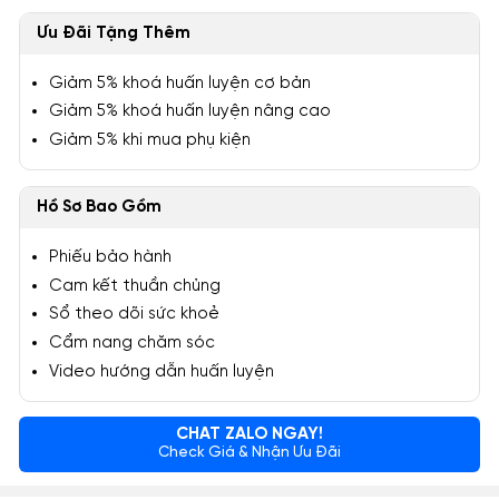
Ưu Đãi Tặng Thêm
Giảm 5% khoá huấn luyện cơ bản
Giảm 5% khoá huấn luyện nâng cao
Giảm 5% khi mua phụ kiện
Hồ Sơ Bao Gồm
Phiếu bảo hành
Cam kết thuần chủng
Sổ theo dõi sức khoẻ
Cẩm nang chăm sóc
Video hướng dẫn huấn luyện
CHAT ZALO NGAY!
Check Giá & Nhận Ưu Đãi