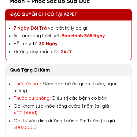
Moon – Phốc Sóc Bò Sữa Đực
ĐẶC QUYỀN CHỈ CÓ TẠI AZPET
7 Ngày Đổi Trả
với bất kỳ lý do gì
An tâm song hành với
Bảo Hành 365 Ngày
Hỗ trợ y tế
30 Ngày
Đường dây khẩn cấp
24/7
Quà Tặng Đi Kèm
Thức ăn hạt
: Đảm bảo bé ăn quen thuộc, ngon
miệng
Thuốc dự phòng
: Điều trị các bệnh cơ bản
Gói khám sức khỏe tổng quát: 1 năm (trị giá
400.000đ
)
Gói tư vấn dinh dưỡng toàn diện: 1 năm (trị giá
500.000đ
)