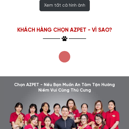
Xem tất cả hình ảnh
KHÁCH HÀNG CHỌN AZPET - VÌ SAO?
Chọn AZPET - Nếu Bạn Muốn An Tâm Tận Hưởng
Niềm Vui Cùng Thú Cưng