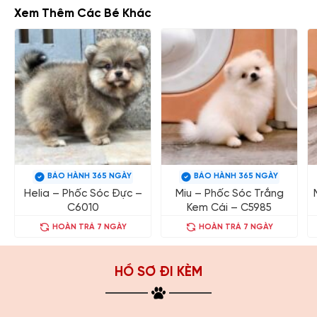
Xem Thêm Các Bé Khác
BẢO HÀNH 365 NGÀY
BẢO HÀNH 365 NGÀY
Helia – Phốc Sóc Đực –
Miu – Phốc Sóc Trắng
C6010
Kem Cái – C5985
HOÀN TRẢ 7 NGÀY
HOÀN TRẢ 7 NGÀY
HỒ SƠ ĐI KÈM