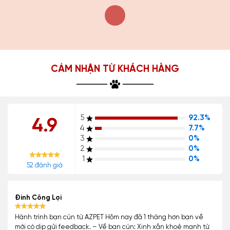
CẢM NHẬN TỪ KHÁCH HÀNG
5
92.3%
4.9
4
7.7%
3
0%
2
0%
1
0%
52 đánh giá
Đinh Công Lợi
Hành trình bạn cún từ AZPET Hôm nay đã 1 tháng hơn bạn về
mới có dịp gửi feedback. – Về bạn cún: Xinh xắn khoẻ mạnh từ