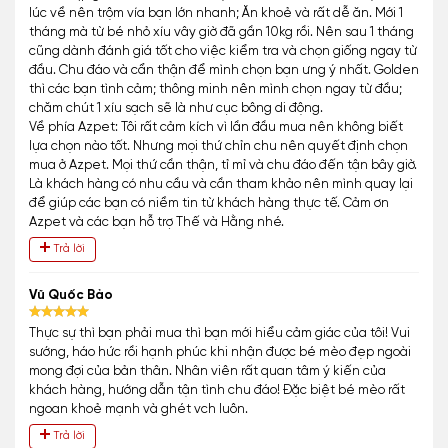
lúc về nên trộm vía bạn lớn nhanh; Ăn khoẻ và rất dễ ăn. Mới 1
tháng mà từ bé nhỏ xíu vây giờ đã gần 10kg rồi. Nên sau 1 tháng
cũng dành đánh giá tốt cho việc kiểm tra và chọn giống ngay từ
đầu. Chu đáo và cẩn thận để mình chọn bạn ưng ý nhất. Golden
thì các bạn tình cảm; thông minh nên mình chọn ngay từ đầu;
chăm chút 1 xíu sạch sẽ là như cục bông di động.
Về phía Azpet: Tôi rất cảm kích vì lần đầu mua nên không biết
lựa chọn nào tốt. Nhưng mọi thứ chỉn chu nên quyết định chọn
mua ở Azpet. Mọi thứ cần thận, tỉ mỉ và chu đáo đến tận bây giờ.
Là khách hàng có nhu cầu và cần tham khảo nên mình quay lại
để giúp các bạn có niềm tin từ khách hàng thực tế. Cảm ơn
Azpet và các bạn hỗ trợ Thế và Hằng nhé.
Trả lời
Vũ Quốc Bảo
Thực sự thì bạn phải mua thì bạn mới hiểu cảm giác của tôi! Vui
sướng, háo hức rồi hạnh phúc khi nhận được bé mèo đẹp ngoài
mong đợi của bản thân. Nhân viên rất quan tâm ý kiến của
khách hàng, hướng dẫn tận tình chu đáo! Đặc biệt bé mèo rất
ngoan khoẻ mạnh và ghét vch luôn.
Trả lời