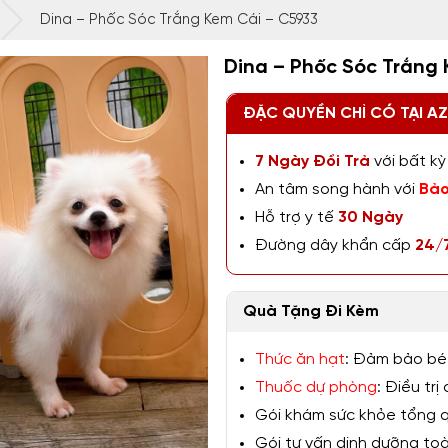
Dina – Phốc Sóc Trắng Kem Cái – C5933
Dina – Phốc Sóc Trắng
ĐẶC QUYỀN CHỈ CÓ TẠI A
7 Ngày Đổi Trả
với bất kỳ 
An tâm song hành với
Bảo
Hỗ trợ y tế
30 Ngày
Đường dây khẩn cấp
24/
Quà Tặng Đi Kèm
Thức ăn hạt
: Đảm bảo bé
Thuốc dự phòng
: Điều tr
Gói khám sức khỏe tổng qu
Gói tư vấn dinh dưỡng toàn