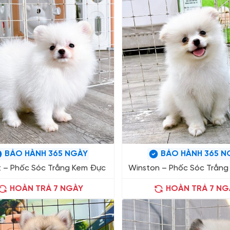
BẢO HÀNH 365 NGÀY
BẢO HÀNH 365 N
 – Phốc Sóc Trắng Kem Đực
Winston – Phốc Sóc Trắn
HOÀN TRẢ 7 NGÀY
HOÀN TRẢ 7 NG