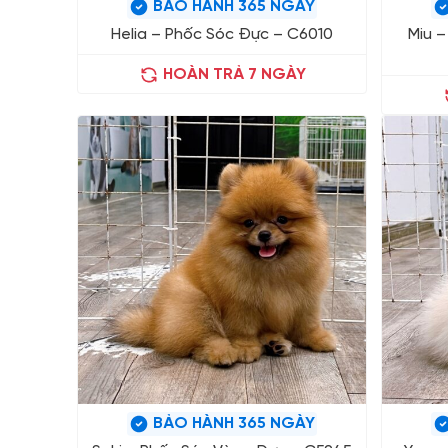
BẢO HÀNH 365 NGÀY
Helia – Phốc Sóc Đực – C6010
Miu –
HOÀN TRẢ 7 NGÀY
BẢO HÀNH 365 NGÀY