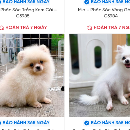
BẢO HÀNH 365 NGÀY
BẢO HÀNH 365 N
 Phốc Sóc Trắng Kem Cái –
Mia – Phốc Sóc Vàng Gh
C5985
C5984
HOÀN TRẢ 7 NGÀY
HOÀN TRẢ 7 NG
BẢO HÀNH 365 NGÀY
BẢO HÀNH 365 N