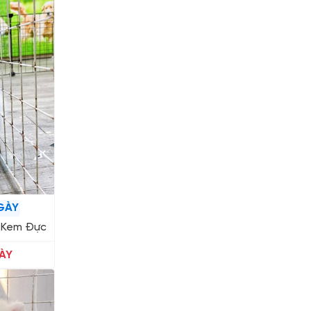
GÀY
g Kem Đực
ÀY