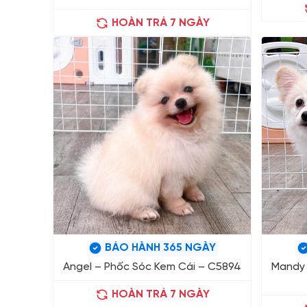
HOÀN TRẢ 7 NGÀY
BẢO HÀNH 365 NGÀY
Angel – Phốc Sóc Kem Cái – C5894
Mandy 
HOÀN TRẢ 7 NGÀY