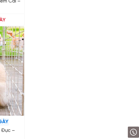
Kem Cái –
ÀY
GÀY
 Đực –