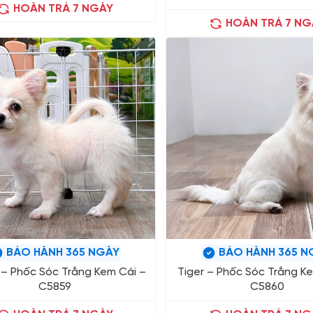
HOÀN TRẢ 7 NGÀY
HOÀN TRẢ 7 NG
BẢO HÀNH 365 NGÀY
BẢO HÀNH 365 N
– Phốc Sóc Trắng Kem Cái –
Tiger – Phốc Sóc Trắng K
C5859
C5860