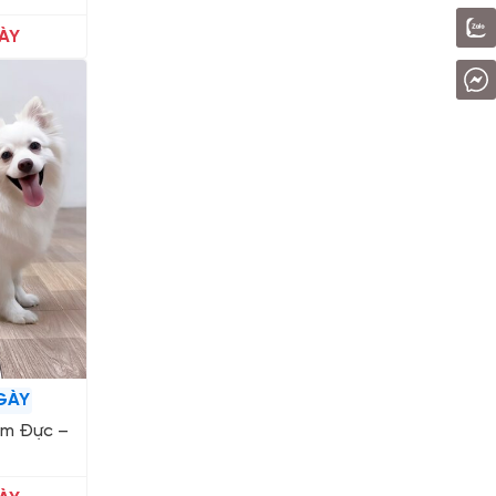
ÀY
GÀY
em Đực –