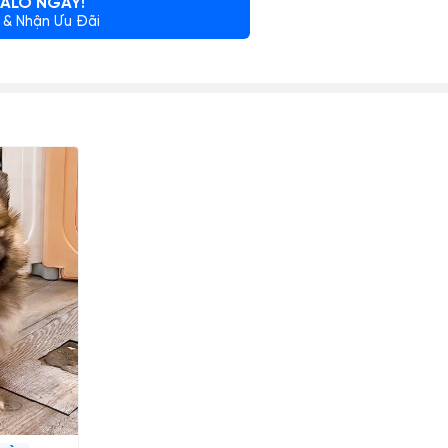
ALO NGAY!
 & Nhận Ưu Đãi