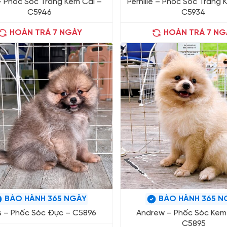
– Phốc Sóc Trắng Kem Cái –
Pernille – Phốc Sóc Trắng 
C5946
C5934
HOÀN TRẢ 7 NGÀY
HOÀN TRẢ 7 NG
BẢO HÀNH 365 NGÀY
BẢO HÀNH 365 N
s – Phốc Sóc Đực – C5896
Andrew – Phốc Sóc Kem
C5895