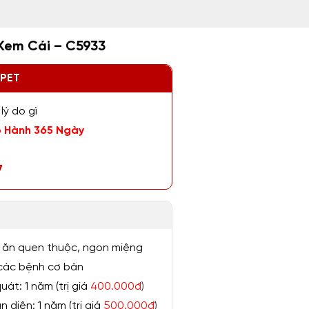
 Kem Cái – C5933
ZPET
lý do gì
 Hành 365 Ngày
7
 ăn quen thuộc, ngon miệng
ị các bệnh cơ bản
át: 1 năm (trị giá
400.000đ
)
 diện: 1 năm (trị giá
500.000đ
)