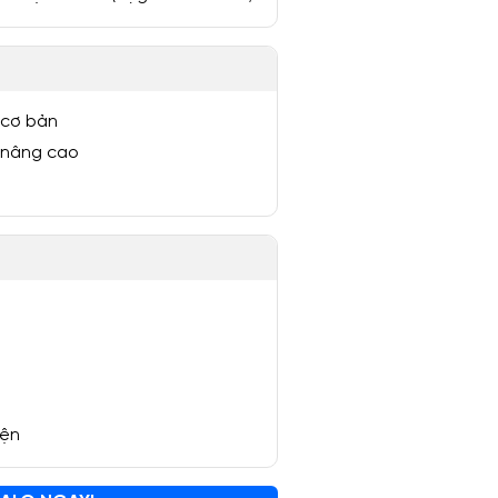
 cơ bản
 nâng cao
yện