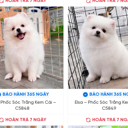
HOÀN TRẢ 7 NGÀY
HOÀN TRẢ 7 NG
BẢO HÀNH 365 NGÀY
BẢO HÀNH 365 N
– Phốc Sóc Trắng Kem Cái –
Elsa – Phốc Sóc Trắng Ke
C5848
C5849
HOÀN TRẢ 7 NGÀY
HOÀN TRẢ 7 NG