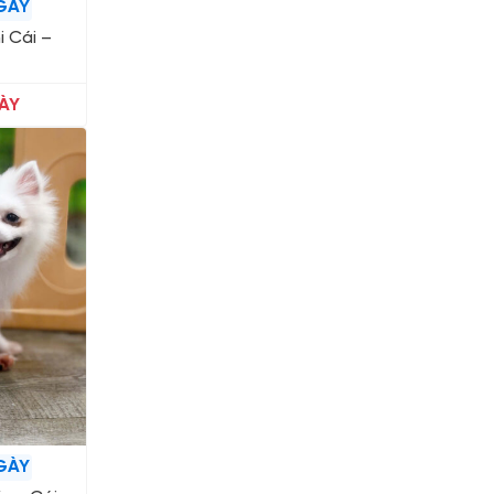
GÀY
i Cái –
ÀY
GÀY