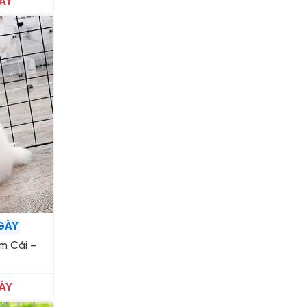
ÀY
GÀY
m Cái –
ÀY