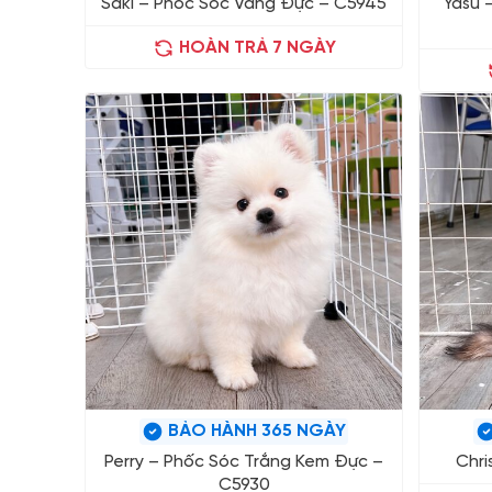
Saki – Phốc Sóc Vàng Đực – C5945
Yasu 
HOÀN TRẢ 7 NGÀY
BẢO HÀNH 365 NGÀY
Perry – Phốc Sóc Trắng Kem Đực –
Chri
C5930