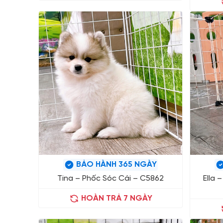
BẢO HÀNH 365 NGÀY
Tina – Phốc Sóc Cái – C5862
Ella 
HOÀN TRẢ 7 NGÀY