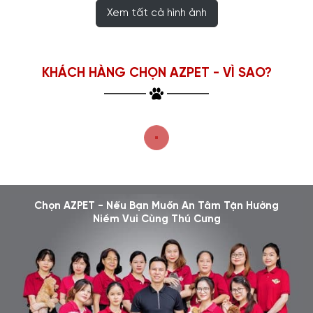
Xem tất cả hình ảnh
KHÁCH HÀNG CHỌN AZPET - VÌ SAO?
Chọn AZPET - Nếu Bạn Muốn An Tâm Tận Hưởng
Niềm Vui Cùng Thú Cưng