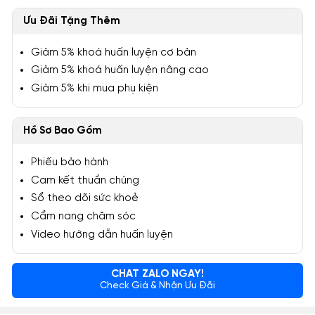
Ưu Đãi Tặng Thêm
Giảm 5% khoá huấn luyện cơ bản
Giảm 5% khoá huấn luyện nâng cao
Giảm 5% khi mua phụ kiện
Hồ Sơ Bao Gồm
Phiếu bảo hành
Cam kết thuần chủng
Sổ theo dõi sức khoẻ
Cẩm nang chăm sóc
Video hướng dẫn huấn luyện
CHAT ZALO NGAY!
Check Giá & Nhận Ưu Đãi