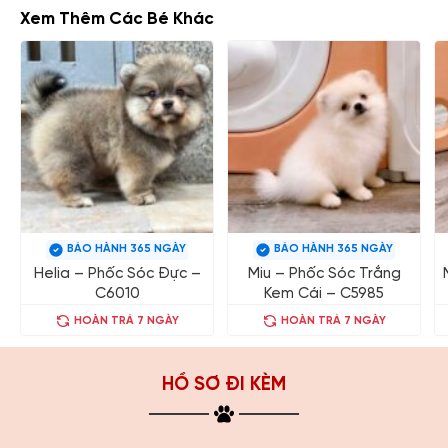
Xem Thêm Các Bé Khác
BẢO HÀNH 365 NGÀY
BẢO HÀNH 365 NGÀY
Helia – Phốc Sóc Đực –
Miu – Phốc Sóc Trắng
C6010
Kem Cái – C5985
HOÀN TRẢ 7 NGÀY
HOÀN TRẢ 7 NGÀY
HỒ SƠ ĐI KÈM