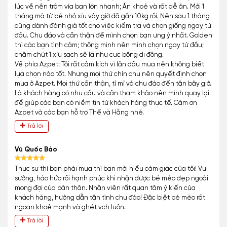
lúc về nên trộm vía bạn lớn nhanh; Ăn khoẻ và rất dễ ăn. Mới 1
tháng mà từ bé nhỏ xíu vây giờ đã gần 10kg rồi. Nên sau 1 tháng
cũng dành đánh giá tốt cho việc kiểm tra và chọn giống ngay từ
đầu. Chu đáo và cẩn thận để mình chọn bạn ưng ý nhất. Golden
thì các bạn tình cảm; thông minh nên mình chọn ngay từ đầu;
chăm chút 1 xíu sạch sẽ là như cục bông di động.
Về phía Azpet: Tôi rất cảm kích vì lần đầu mua nên không biết
lựa chọn nào tốt. Nhưng mọi thứ chỉn chu nên quyết định chọn
mua ở Azpet. Mọi thứ cần thận, tỉ mỉ và chu đáo đến tận bây giờ.
Là khách hàng có nhu cầu và cần tham khảo nên mình quay lại
để giúp các bạn có niềm tin từ khách hàng thực tế. Cảm ơn
Azpet và các bạn hỗ trợ Thế và Hằng nhé.
Trả lời
Vũ Quốc Bảo
Thực sự thì bạn phải mua thì bạn mới hiểu cảm giác của tôi! Vui
sướng, háo hức rồi hạnh phúc khi nhận được bé mèo đẹp ngoài
mong đợi của bản thân. Nhân viên rất quan tâm ý kiến của
khách hàng, hướng dẫn tận tình chu đáo! Đặc biệt bé mèo rất
ngoan khoẻ mạnh và ghét vch luôn.
Trả lời