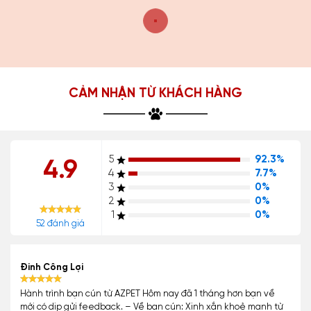
CẢM NHẬN TỪ KHÁCH HÀNG
5
92.3%
4.9
4
7.7%
3
0%
2
0%
1
0%
52 đánh giá
Đinh Công Lợi
Hành trình bạn cún từ AZPET Hôm nay đã 1 tháng hơn bạn về
mới có dịp gửi feedback. – Về bạn cún: Xinh xắn khoẻ mạnh từ