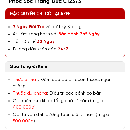
Phốc Sóc Trắng Đực C12373
ĐẶC QUYỀN CHỈ CÓ TẠI AZPET
7 Ngày Đổi Trả
với bất kỳ lý do gì
An tâm song hành với
Bảo Hành 365 Ngày
Hỗ trợ y tế
30 Ngày
Đường dây khẩn cấp
24/7
Quà Tặng Đi Kèm
Thức ăn hạt
: Đảm bảo bé ăn quen thuộc, ngon
miệng
Thuốc dự phòng
: Điều trị các bệnh cơ bản
Gói khám sức khỏe tổng quát: 1 năm (trị giá
400.000đ
)
Gói tư vấn dinh dưỡng toàn diện: 1 năm (trị giá
500.000đ
)