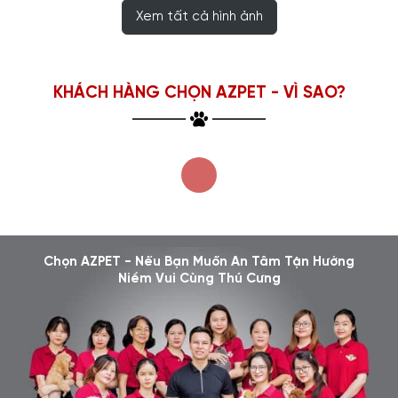
Xem tất cả hình ảnh
KHÁCH HÀNG CHỌN AZPET - VÌ SAO?
Chọn AZPET - Nếu Bạn Muốn An Tâm Tận Hưởng
Niềm Vui Cùng Thú Cưng