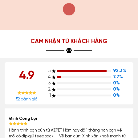
CẢM NHẬN TỪ KHÁCH HÀNG
5
92.3%
4.9
4
7.7%
3
0%
2
0%
1
0%
52 đánh giá
Đinh Công Lợi
Hành trình bạn cún từ AZPET Hôm nay đã 1 tháng hơn bạn về
mới có dịp gửi feedback. – Về bạn cún: Xinh xắn khoẻ mạnh từ