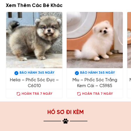
Xem Thêm Các Bé Khác
BẢO HÀNH 365 NGÀY
BẢO HÀNH 365 NGÀY
Helia – Phốc Sóc Đực –
Miu – Phốc Sóc Trắng
C6010
Kem Cái – C5985
HOÀN TRẢ 7 NGÀY
HOÀN TRẢ 7 NGÀY
HỒ SƠ ĐI KÈM