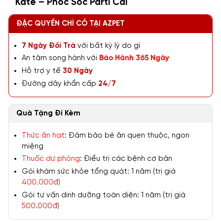
Kate – Phốc Sóc Parti Cái
ĐẶC QUYỀN CHỈ CÓ TẠI AZPET
7 Ngày Đổi Trả
với bất kỳ lý do gì
An tâm song hành với
Bảo Hành 365 Ngày
Hỗ trợ y tế
30 Ngày
Đường dây khẩn cấp
24/7
Quà Tặng Đi Kèm
Thức ăn hạt
: Đảm bảo bé ăn quen thuộc, ngon
miệng
Thuốc dự phòng
: Điều trị các bệnh cơ bản
Gói khám sức khỏe tổng quát: 1 năm (trị giá
400.000đ
)
Gói tư vấn dinh dưỡng toàn diện: 1 năm (trị giá
500.000đ
)