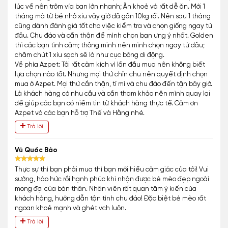
lúc về nên trộm vía bạn lớn nhanh; Ăn khoẻ và rất dễ ăn. Mới 1
tháng mà từ bé nhỏ xíu vây giờ đã gần 10kg rồi. Nên sau 1 tháng
cũng dành đánh giá tốt cho việc kiểm tra và chọn giống ngay từ
đầu. Chu đáo và cẩn thận để mình chọn bạn ưng ý nhất. Golden
thì các bạn tình cảm; thông minh nên mình chọn ngay từ đầu;
chăm chút 1 xíu sạch sẽ là như cục bông di động.
Về phía Azpet: Tôi rất cảm kích vì lần đầu mua nên không biết
lựa chọn nào tốt. Nhưng mọi thứ chỉn chu nên quyết định chọn
mua ở Azpet. Mọi thứ cần thận, tỉ mỉ và chu đáo đến tận bây giờ.
Là khách hàng có nhu cầu và cần tham khảo nên mình quay lại
để giúp các bạn có niềm tin từ khách hàng thực tế. Cảm ơn
Azpet và các bạn hỗ trợ Thế và Hằng nhé.
Trả lời
Vũ Quốc Bảo
Thực sự thì bạn phải mua thì bạn mới hiểu cảm giác của tôi! Vui
sướng, háo hức rồi hạnh phúc khi nhận được bé mèo đẹp ngoài
mong đợi của bản thân. Nhân viên rất quan tâm ý kiến của
khách hàng, hướng dẫn tận tình chu đáo! Đặc biệt bé mèo rất
ngoan khoẻ mạnh và ghét vch luôn.
Trả lời