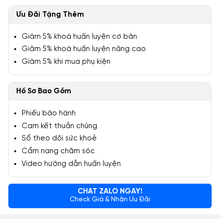
Ưu Đãi Tặng Thêm
Giảm 5% khoá huấn luyện cơ bản
Giảm 5% khoá huấn luyện nâng cao
Giảm 5% khi mua phụ kiện
Hồ Sơ Bao Gồm
Phiếu bảo hành
Cam kết thuần chủng
Sổ theo dõi sức khoẻ
Cẩm nang chăm sóc
Video hướng dẫn huấn luyện
CHAT ZALO NGAY!
Check Giá & Nhận Ưu Đãi