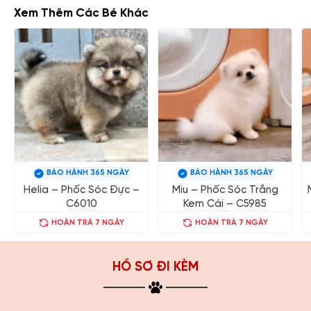
Xem Thêm Các Bé Khác
BẢO HÀNH 365 NGÀY
BẢO HÀNH 365 NGÀY
Helia – Phốc Sóc Đực –
Miu – Phốc Sóc Trắng
C6010
Kem Cái – C5985
HOÀN TRẢ 7 NGÀY
HOÀN TRẢ 7 NGÀY
HỒ SƠ ĐI KÈM