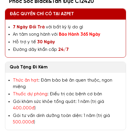
Phốc Sóc Black&Tan Đực C12420
ĐẶC QUYỀN CHỈ CÓ TẠI AZPET
7 Ngày Đổi Trả
với bất kỳ lý do gì
An tâm song hành với
Bảo Hành 365 Ngày
Hỗ trợ y tế
30 Ngày
Đường dây khẩn cấp
24/7
Quà Tặng Đi Kèm
Thức ăn hạt
: Đảm bảo bé ăn quen thuộc, ngon
miệng
Thuốc dự phòng
: Điều trị các bệnh cơ bản
Gói khám sức khỏe tổng quát: 1 năm (trị giá
400.000đ
)
Gói tư vấn dinh dưỡng toàn diện: 1 năm (trị giá
500.000đ
)