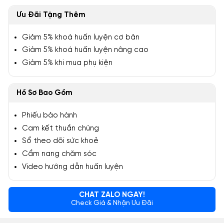
Ưu Đãi Tặng Thêm
Giảm 5% khoá huấn luyện cơ bản
Giảm 5% khoá huấn luyện nâng cao
Giảm 5% khi mua phụ kiện
Hồ Sơ Bao Gồm
Phiếu bảo hành
Cam kết thuần chủng
Sổ theo dõi sức khoẻ
Cẩm nang chăm sóc
Video hướng dẫn huấn luyện
CHAT ZALO NGAY!
Check Giá & Nhận Ưu Đãi