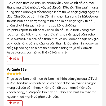
lúc về nên trộm vía bạn lớn nhanh; Ăn khoẻ và rất dễ ăn. Mới 1
tháng mà từ bé nhỏ xíu vây giờ đã gần 10kg rồi. Nên sau 1 tháng
cũng dành đánh giá tốt cho việc kiểm tra và chọn giống ngay từ
đầu. Chu đáo và cẩn thận để mình chọn bạn ưng ý nhất. Golden
thì các bạn tình cảm; thông minh nên mình chọn ngay từ đầu;
chăm chút 1 xíu sạch sẽ là như cục bông di động.
Về phía Azpet: Tôi rất cảm kích vì lần đầu mua nên không biết
lựa chọn nào tốt. Nhưng mọi thứ chỉn chu nên quyết định chọn
mua ở Azpet. Mọi thứ cần thận, tỉ mỉ và chu đáo đến tận bây giờ.
Là khách hàng có nhu cầu và cần tham khảo nên mình quay lại
để giúp các bạn có niềm tin từ khách hàng thực tế. Cảm ơn
Azpet và các bạn hỗ trợ Thế và Hằng nhé.
Trả lời
Vũ Quốc Bảo
Thực sự thì bạn phải mua thì bạn mới hiểu cảm giác của tôi! Vui
sướng, háo hức rồi hạnh phúc khi nhận được bé mèo đẹp ngoài
mong đợi của bản thân. Nhân viên rất quan tâm ý kiến của
khách hàng, hướng dẫn tận tình chu đáo! Đặc biệt bé mèo rất
ngoan khoẻ mạnh và ghét vch luôn.
Trả lời