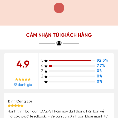
CẢM NHẬN TỪ KHÁCH HÀNG
5
92.3%
4.9
4
7.7%
3
0%
2
0%
1
0%
52 đánh giá
Đinh Công Lợi
Hành trình bạn cún từ AZPET Hôm nay đã 1 tháng hơn bạn về
mới có dịp gửi feedback. – Về bạn cún: Xinh xắn khoẻ mạnh từ