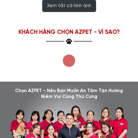
Xem tất cả hình ảnh
KHÁCH HÀNG CHỌN AZPET - VÌ SAO?
Chọn AZPET - Nếu Bạn Muốn An Tâm Tận Hưởng
Niềm Vui Cùng Thú Cưng